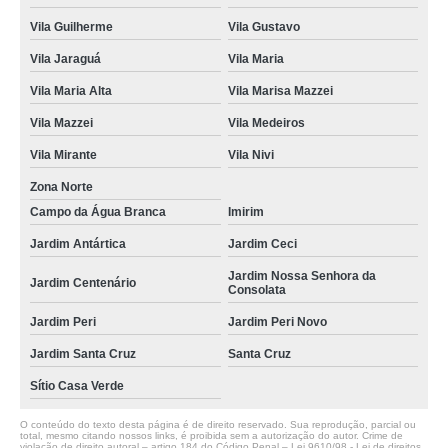
cristalização e espelhamento Vila Marisa Mazzei
Vila Guilherme
Vila Gustavo
orçamento de cristalização veículo Parada Inglesa
Vila Jaraguá
Vila Maria
cristalização do carro Vila Chica Luíza
Vila Maria Alta
Vila Marisa Mazzei
cristalização pintura Parada Inglesa
Vila Mazzei
Vila Medeiros
cristalização carros Cajamar
Vila Mirante
Vila Nivi
cristalização do carro Vila Maria
Zona Norte
Campo da Água Branca
Imirim
oficina de cristalização de pintura automotiva Francisco Morato
Jardim Antártica
Jardim Ceci
oficina de cristalização de pintura Santa Isabel
Jardim Nossa Senhora da
Jardim Centenário
orçamento de cristalização pintura Jardim Franca
Consolata
cristalização pintura ALDEIA DA SERRA
Jardim Peri
Jardim Peri Novo
oficina de cristalização pintura Cachoeirinha
Jardim Santa Cruz
Santa Cruz
Sítio Casa Verde
orçamento de cristalização e espelhamento Francisco Morato
oficina de cristalização e espelhamento Osasco
O conteúdo do texto desta página é de direito reservado. Sua reprodução, parcial ou
total, mesmo citando nossos links, é proibida sem a autorização do autor. Crime de
violação de direito autoral – artigo 184 do Código Penal –
Lei 9610/98 - Lei de direitos