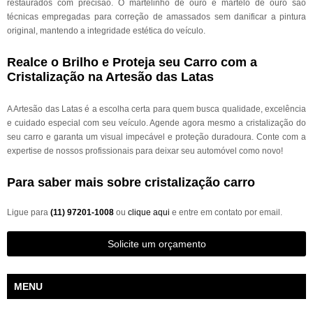
restaurados com precisão. O martelinho de ouro e martelo de ouro são
técnicas empregadas para correção de amassados sem danificar a pintura
original, mantendo a integridade estética do veículo.
Realce o Brilho e Proteja seu Carro com a
Cristalização na Artesão das Latas
A Artesão das Latas é a escolha certa para quem busca qualidade, excelência
e cuidado especial com seu veículo. Agende agora mesmo a cristalização do
seu carro e garanta um visual impecável e proteção duradoura. Conte com a
expertise de nossos profissionais para deixar seu automóvel como novo!
Para saber mais sobre cristalização carro
Ligue para
(11) 97201-1008
ou
clique aqui
e entre em contato por email.
Solicite um orçamento
MENU