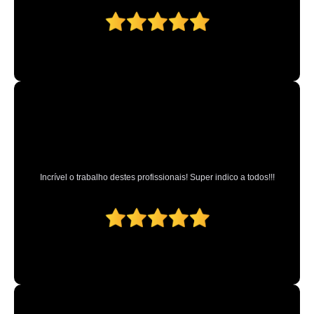
oficina de cristalização pintura automotiva Vila Nivi
cristalização pintura automotiva Itapevi
cristalização de carros tira riscos Caierias
cristalização de pintura automotiva Jardim Guapira
cristalização pintura automotiva a domicílio Serra da Cantareira
cristalização de pinturas automotivas Suzano
cristalização pintura carros Campo da Água Branca
orçamento de cristalização de pintura de carro São Bernardo Centro
Incrível o trabalho destes profissionais! Super indico a todos!!!
orçamento de cristalização de pintura automotiva Imirim
oficina de cristalização veículo Nossa Senhora do Ó
cristalização carro a domicílio Vila Gustavo
cristalização pintura a domicílio Vila Maria
cristalização e espelhamento a domicílio São José dos Campos