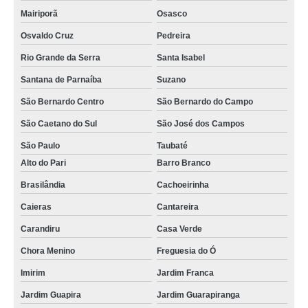
Mairiporã
Osasco
cristalização pintura carro a domicílio Jardim Peri
Osvaldo Cruz
Pedreira
orçamento de cristalização carro ALDEIA DA SERRA
Rio Grande da Serra
Santa Isabel
orçamento de cristalização de pintura de carro Sítio Casa Verde
Santana de Parnaíba
Suzano
cristalização de pintura de carro Imirim
São Bernardo Centro
São Bernardo do Campo
cristalização dos carros Jundiaí
São Caetano do Sul
São José dos Campos
cristalização de pintura automotiva a domicílio Diadema
São Paulo
Taubaté
cristalização pinturas São Bernardo do Campo
Alto do Pari
Barro Branco
cristalização de pinturas Vila Nivi
Brasilândia
Cachoeirinha
orçamento de cristalização de carros tira riscos Brasilândia
Caieras
Cantareira
cristalização pinturas automotivas Jardim Peri Novo
Carandiru
Casa Verde
cristalização pinturas Mandaqui
Chora Menino
Freguesia do Ó
Imirim
Jardim Franca
oficina de cristalização de pintura GRANJA VIANA
Jardim Guapira
Jardim Guarapiranga
oficina de cristalização do carro Guarulhos