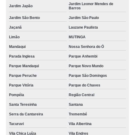
Jardim Leonor Mendes de
orçamento de cristalização veículo Santa Isabel
Jardim Japão
Barros
cristalização do carro a domicílio Cajamar
Jardim São Bento
Jardim São Paulo
cristalização e espelhamento a domicílio Suzano
Jaçanã
Lauzane Paulista
orçamento de cristalização veicular Vila Nivi
Limão
MUTINGA
cristalização pintura carro Vila Mazzei
Mandaqui
Nossa Senhora do Ó
Parada Inglesa
Parque Anhembi
cristalização de carros tira riscos a domicílio Arujá
Parque Mandaqui
Parque Novo Mundo
cristalização de carros tira risco Parque Peruche
Parque Peruche
Parque São Domingos
cristalização carros Juquitiba
Parque Vitória
Parque do Chaves
oficina de cristalização pintura carro Serra da Cantareira
Pompéia
Região Central
cristalização do carro a domicílio Campo da Água Branca
Santa Teresinha
Santana
cristalização dos carros Itapevi
Serra da Cantareira
Tremembé
oficina de cristalização pintura Parque do Chaves
Tucuruvi
Vila Albertina
cristalização e espelhamentos Lauzane Paulista
Vila Chica Luíza
Vila Endres