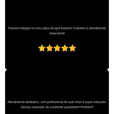
cristalização veicular a domicílio Ferraz de Vasconcelos
cristalização de carros tira riscos a domicílio Carandiru
orçamento de cristalização de pintura Lauzane Paulista
Fizeram milagre no meu pára-choque traseiro! Trabalho e atendimento
orçamento de cristalização pintura automotiva Juquitiba
impecável!
orçamento de cristalização pintura carro Chora Menino
oficina de cristalização de pintura de carro São Bernardo Centro
cristalização veículos Parque São Domingos
cristalização veiculares Vila Guilherme
cristalização de pintura de carro a domicílio Parque do Chaves
cristalização carro Vila Medeiros
cristalização pintura carro Vila Albertina
cristalização pintura carro a domicílio Santa Cruz
Atendimento fantástico, com profissional de auto nível e super educado.
Serviço realizado de excelente qualidade!! Perfeito!!!
cristalização de pintura Osvaldo Cruz