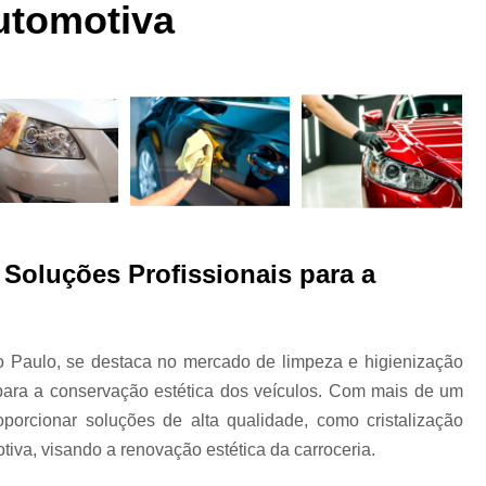
 a
Funilaria e Pintura na Zona Norte
utomotiva
Funilaria e Pintura Preço
Funilaria e Pin
Oficina Funilaria e Pintura
Pequenos Repar
s
Pintura e Funilaria Automotiv
s
Hidratação Banco de Couro Automotivo
Hidratação Couro Automotivo
Hid
Hidratação Couro Automotivo Zona
es
Hidratação do Couro Automotivo
 Soluções Profissionais para a
Hidratação em Bancos de Couro
Higienização e Hidra
o Paulo, se destaca no mercado de limpeza e higienização
Limpeza e Hidratação de Couro Au
s
 para a conservação estética dos veículos. Com mais de um
Higienização Automotiva Bancos
porcionar soluções de alta qualidade, como cristalização
Higienização Automotiva Completa
tiva, visando a renovação estética da carroceria.
Higienização Automotiva Enchent