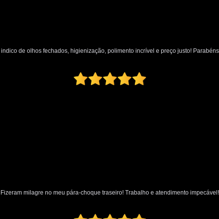
Polimento Automotivo Tira Riscos
Polimento Técnico Automotivo
Polimento Vidro Automotivo
Serviç
indico de olhos fechados, higienização, polimento incrível e preço justo! Parabéns
Retrovisor Articulado
Retroviso
Retrovisor de Dentro do Carro
Re
Retrovisor Interno
Retrovisor Lateral
Retrovis
Fizeram milagre no meu pára-choque traseiro! Trabalho e atendimento impecável!