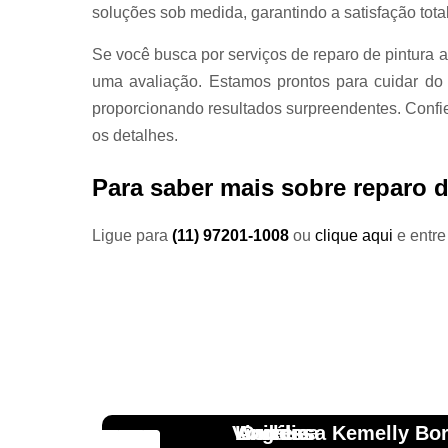
soluções sob medida, garantindo a satisfação total
Se você busca por serviços de reparo de pintura 
uma avaliação. Estamos prontos para cuidar do
proporcionando resultados surpreendentes. Confi
os detalhes.
Para saber mais sobre reparo 
Ligue para
(11) 97201-1008
ou
clique aqui
e entre
Vinicius
Lourdes
Andressa Kemelly Bo
Angélica
Carlos