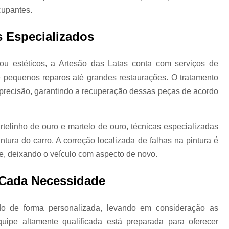
cupantes.
Limpeza a Seco de Carros
Limpeza de 
Limpeza a Vapor Automotiva
Limpeza
s Especializados
Limpeza Automotiva em São Pa
 ou estéticos, a Artesão das Latas conta com serviços de
Limpeza Automotiva Zona Norte
sde pequenos reparos até grandes restaurações. O tratamento
Limpeza Ecológica Automotiv
m precisão, garantindo a recuperação dessas peças de acordo
Limpeza Interna Automotiva
Limpeza Tecn
Martelinho de Ouro
Martelinho de Ouro
telinho de ouro e martelo de ouro, técnicas especializadas
Martelinho de Ouro Funilaria e Pintu
tura do carro. A correção localizada de falhas na pintura é
Martelinho de Ouro Oficina
e, deixando o veículo com aspecto de novo.
Martelinho de Ouro Zona Nor
 Cada Necessidade
Serviço de Martelinho de Our
Martelinho de Ouro Pequenos Amassados
do de forma personalizada, levando em consideração as
quipe altamente qualificada está preparada para oferecer
Martelinho de Ouro Próximo a Mim
M