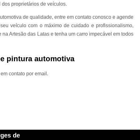
 dos proprietários de veículos.
Oficina Martelo de Ouro
Orçamento Mar
automotiva de qualidade, entre em contato conosco e agende
Preço Martelinho de Ouro Amassado
 seu veículo com o máximo de cuidado e profissionalismo,
Valor Martelinho de Ouro
par
e na Artesão das Latas e tenha um carro impecável em todos
para Choque de Caminhão
para Ch
para Choque Dianteiro Completo
de pintura automotiva
para Choque Lateral
para Choque Novo
para Choque Traseiro Original
 em contato por email.
Loja de Pintura Automotiva
Micro Pintur
Oficina Pintura Automotiva
Pintura Inter
Pintura Texturizada Automotiva
Reparo Pintura Automotiva
Retoque de Pi
Melhor Polimento Automotivo
Pintura e Polimento Automotivo
rges de