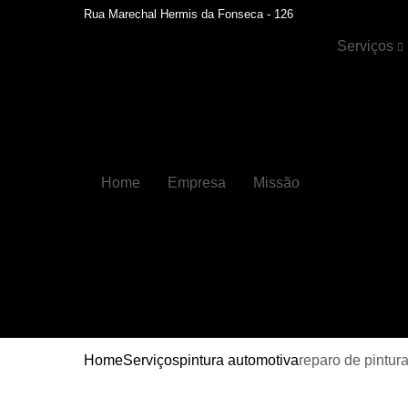
Rua Marechal Hermis da Fonseca - 126
Serviços
Cristalizaçã
automotiva
Faróis
Funilaria
Home
Empresa
Missão
Funilaria e
pintura
Hidratação 
couros
Higienizaçõ
automotiva
Higienizaçõ
automotiva
Home
Serviços
pintura automotiva
reparo de pintur
internas
Lavagens