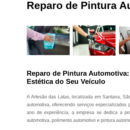
automotivas
Reparo de Pintura A
seco
Limpezas
automotiva
Martelinho
de ouro
Martelo de
ouro
Para choqu
Pintura
Reparo de Pintura Automotiva:
automotiva
Estética do Seu Veículo
Polimento
automotivo
A Artesão das Latas, localizada em Santana, Sã
Retrovisore
automotiva, oferecendo serviços especializados
ano de experiência, a empresa se dedica a pro
automotiva, polimento automotivo e pintura automo