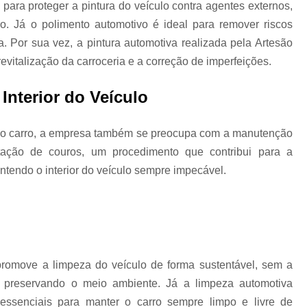
 para proteger a pintura do veículo contra agentes externos,
Higienização Automotiva Zon
o. Já o polimento automotivo é ideal para remover riscos
ra. Por sua vez, a pintura automotiva realizada pela Artesão
Higienização Completa Autom
evitalização da carroceria e a correção de imperfeições.
Higienização de Estofados de Carr
Higienização Automot
nterior do Veículo
Higienização Automotiva Interna Zona 
a do carro, a empresa também se preocupa com a manutenção
Higienização Interna Carro
atação de couros, um procedimento que contribui para a
Higienização Interna de Automóve
tendo o interior do veículo sempre impecável.
Higienização Interna de Veículo
Lavagem Interna Automotiva
Lavagem Int
Lavagem a Seco Carros
Lav
Lavagem a Seco de Carros
Lav
omove a limpeza do veículo de forma sustentável, sem a
Lavagem a Seco de Carros Zona Nor
 preservando o meio ambiente. Já a limpeza automotiva
 essenciais para manter o carro sempre limpo e livre de
Lavagem Automotiva a Seco
Lavagem 