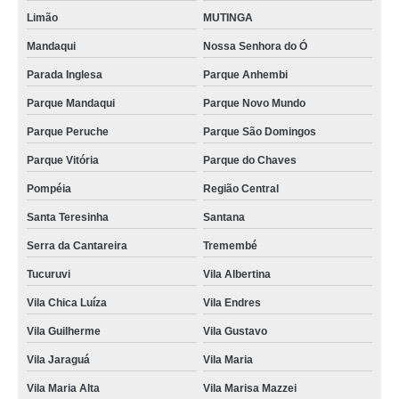
valor de hidratação em bancos de couro Juquitiba
Limão
MUTINGA
hidratação couro veículos preço São Bernardo Centro
Mandaqui
Nossa Senhora do Ó
serviço de hidratação banco de couro de carros Alto do Pari
Parada Inglesa
Parque Anhembi
hidratações do couro automotivo São José dos Campos
Parque Mandaqui
Parque Novo Mundo
hidratações banco de couro de carros Zona Norte
Parque Peruche
Parque São Domingos
Parque Vitória
Parque do Chaves
serviço de hidratação em bancos de couro Jundiaí
Pompéia
Região Central
hidratação do couro automotivo Vila Nivi
Santa Teresinha
Santana
hidratação do couro automotivo Parada Inglesa
Serra da Cantareira
Tremembé
hidratações couro automotivo Alphaville
Tucuruvi
Vila Albertina
hidratação em couro de carros preço Cantareira
Vila Chica Luíza
Vila Endres
valor de hidratação do couro automotivo Jardim Antártica
Vila Guilherme
Vila Gustavo
hidratações em couro de carros Jardim Santa Cruz
Vila Jaraguá
Vila Maria
hidratação em bancos de couro preço Caierias
Vila Maria Alta
Vila Marisa Mazzei