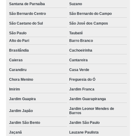
Santana de Parnaíba
Suzano
hidratação banco de couro de carros Imirim
São Bernardo Centro
São Bernardo do Campo
valor de hidratação em couro de carros Vila Mazzei
São Caetano do Sul
São José dos Campos
hidratação em couro automotivo preço Jardim São Bento
São Paulo
Taubaté
higienização e hidratações de bancos de couro Cerqueira César
Alto do Pari
Barro Branco
hidratação em couro de carros Jardim Japão
Brasilândia
Cachoeirinha
serviço de hidratação de couro automotivo Imirim
Caieras
Cantareira
limpeza e hidratação de couro automotivo Imirim
Carandiru
Casa Verde
valor de hidratação em couro automotivo Vila Chica Luíza
Chora Menino
Freguesia do Ó
valor de hidratação banco de couro automotivo Ferraz de Vasconcelos
Imirim
Jardim Franca
hidratações couro veículos Jardim Guarapiranga
Jardim Guapira
Jardim Guarapiranga
serviço de hidratação em bancos de couro Caieras
Jardim Leonor Mendes de
Jardim Japão
Barros
valor de hidratação dos bancos de couro Parque São Domingos
Jardim São Bento
Jardim São Paulo
hidratação em couro de carros preço Vila Marisa Mazzei
Jaçanã
Lauzane Paulista