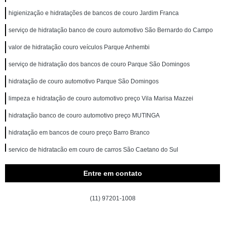
higienização e hidratações de bancos de couro Jardim Franca
serviço de hidratação banco de couro automotivo São Bernardo do Campo
valor de hidratação couro veículos Parque Anhembi
serviço de hidratação dos bancos de couro Parque São Domingos
hidratação de couro automotivo Parque São Domingos
limpeza e hidratação de couro automotivo preço Vila Marisa Mazzei
hidratação banco de couro automotivo preço MUTINGA
hidratação em bancos de couro preço Barro Branco
serviço de hidratação em couro de carros São Caetano do Sul
hidratação couro veículos preço Vila Maria
Entre em contato
limpeza e hidratações de couro automotivo Brasilândia
(11) 97201-1008
valor de hidratação banco de couro automotivo Jardim Antártica
hidratação do couro automotivo preço Vila Jaraguá