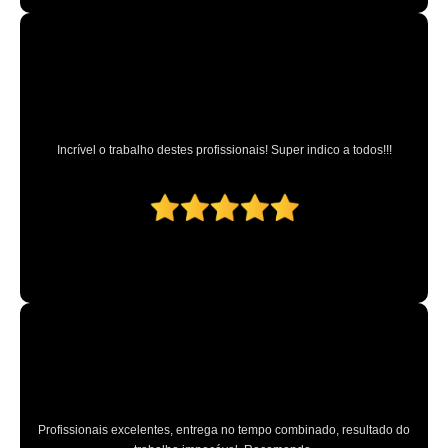
limpeza e hidratações de couro automotivo Diadema
valor de hidratação banco de couro de carros Grande São Paulo
hidratação dos bancos de couro preço São Bernardo Centro
hidratação couro automotivo Barro Branco
Incrível o trabalho destes profissionais! Super indico a todos!!!
hidratação banco de couro de carros preço Catanduva
serviço de hidratação couro veículos Caieras
valor de higienização e hidratação de bancos de couro Parque Vitória
hidratações banco de couro de carros São Bernardo do Campo
valor de higienização e hidratação de bancos de couro Pedreira
hidratação em bancos de couro São Paulo
hidratação banco de couro de carros preço Vila Mazzei
hidratações em couro automotivo Jardim Ceci
hidratação dos bancos de couro Pedreira
Profissionais excelentes, entrega no tempo combinado, resultado do