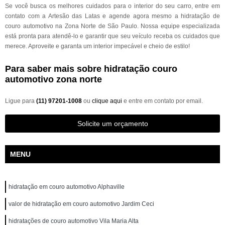
Se você busca os melhores cuidados para o interior do seu carro, entre em
contato com a Artesão das Latas e agende agora mesmo a hidratação de
couro automotivo na Zona Norte de São Paulo. Nossa equipe especializada
está pronta para atendê-lo e garantir que seu veículo receba os cuidados que
merece. Aproveite e garanta um interior impecável e cheio de estilo!
Para saber mais sobre hidratação couro
automotivo zona norte
Ligue para
(11) 97201-1008
ou
clique aqui
e entre em contato por email.
Solicite um orçamento
MENU
hidratação em couro automotivo Alphaville
valor de hidratação em couro automotivo Jardim Ceci
hidratações de couro automotivo Vila Maria Alta