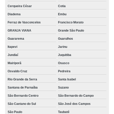
limpeza detalhada automotiva valor Jardim Peri
Cerqueira César
Cotia
limpeza ecológica automotiva Pompéia
Diadema
Embu
onde faz limpeza tecnica automotiva Cerqueira César
Ferraz de Vasconcelos
Francisco Morato
preço de limpeza interna automotiva Parque Mandaqui
GRANJA VIANA
Grande São Paulo
limpezas automotivas a seco Santa Isabel
Guararema
Guarulhos
Itapevi
Jarinu
limpezas a seco automotivas Jardim Nossa Senhora da Consolata
Jundiaí
Juquitiba
preço de limpeza automotiva a seco Vila Maria Alta
Mairiporã
Osasco
limpeza tecnica automotiva valor Cajamar
Osvaldo Cruz
Pedreira
onde faz limpeza a vapor automotiva Parque Novo Mundo
Rio Grande da Serra
Santa Isabel
limpezas e higienização automotivas Vila Maria Alta
Santana de Parnaíba
Suzano
preço de limpeza estética automotiva Imirim
São Bernardo Centro
São Bernardo do Campo
preço de limpeza automotiva Parque Mandaqui
São Caetano do Sul
São José dos Campos
limpezas automotivas a seco Vila Maria
São Paulo
Taubaté