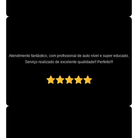
limpeza automotiva a seco valor Vila Maria
limpeza detalhada automotiva Nossa Senhora do Ó
limpeza automotiva a vapor São Paulo
limpezas automotivas Santana de Parnaíba
limpeza a vapor automotiva valor Vila Endres
Atendimento fantástico, com profissional de auto nível e super educado.
Serviço realizado de excelente qualidade!! Perfeito!!!
onde faz limpeza estética automotiva Vila Maria Alta
limpeza automotiva a seco Região Central
preço de limpeza automotiva a seco São Bernardo Centro
limpeza e higienização automotiva Diadema
preço de limpeza automotiva Jardim Franca
preço de limpeza a seco automotiva Vila Gustavo
preço de limpeza a vapor automotiva ALDEIA DA SERRA
preço de limpeza automotiva a vapor Barueri