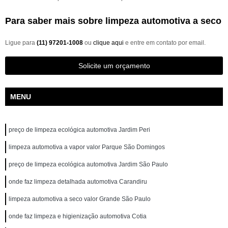
Para saber mais sobre limpeza automotiva a seco
Ligue para
(11) 97201-1008
ou
clique aqui
e entre em contato por email.
Solicite um orçamento
MENU
preço de limpeza ecológica automotiva Jardim Peri
limpeza automotiva a vapor valor Parque São Domingos
preço de limpeza ecológica automotiva Jardim São Paulo
onde faz limpeza detalhada automotiva Carandiru
limpeza automotiva a seco valor Grande São Paulo
onde faz limpeza e higienização automotiva Cotia