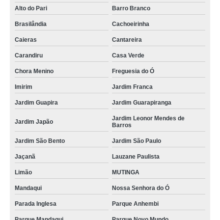
limpeza tecnica automotiva valor São Bernardo Centro
Alto do Pari
Barro Branco
limpeza a seco automotiva Barro Branco
Brasilândia
Cachoeirinha
preço de limpeza automotiva a vapor Vila Albertina
Caieras
Cantareira
limpezas estéticas automotivas Parque Anhembi
Carandiru
Casa Verde
preço de limpeza automotiva interna Vila Marisa Mazzei
Chora Menino
Freguesia do Ó
Imirim
Jardim Franca
limpeza automotiva Grande São Paulo
Jardim Guapira
Jardim Guarapiranga
limpeza e higienização automotiva valor Vila Gustavo
Jardim Leonor Mendes de
limpeza automotiva valor Vila Marisa Mazzei
Jardim Japão
Barros
limpeza a vapor automotiva valor Jardim Centenário
Jardim São Bento
Jardim São Paulo
limpeza e higienização automotiva Pedreira
Jaçanã
Lauzane Paulista
limpeza automotiva Parque Peruche
Limão
MUTINGA
limpeza automotiva a vapor valor Jundiaí
Mandaqui
Nossa Senhora do Ó
Parada Inglesa
Parque Anhembi
limpeza interna automotiva Jardim Franca
Parque Mandaqui
Parque Novo Mundo