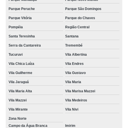
limpeza ecológica automotiva Santa Isabel
Parque Peruche
Parque São Domingos
onde faz limpeza tecnica automotiva Osasco
Parque Vitória
Parque do Chaves
limpezas automotivas internas Chora Menino
Pompéia
Região Central
limpezas tecnicas automotivas Vila Endres
Santa Teresinha
Santana
preço de limpeza tecnica automotiva Jardim Peri
Serra da Cantareira
Tremembé
limpeza interna automotiva valor Catanduva
Tucuruvi
Vila Albertina
limpezas tecnicas automotivas Vila Nivi
Vila Chica Luíza
Vila Endres
onde faz limpeza interna automotiva Pompéia
Vila Guilherme
Vila Gustavo
limpezas internas automotivas Alphaville
Vila Jaraguá
Vila Maria
limpeza e higienização automotiva valor Vila Guilherme
Vila Maria Alta
Vila Marisa Mazzei
onde faz limpeza automotiva a vapor Parque Vitória
Vila Mazzei
Vila Medeiros
onde faz limpeza ecológica automotiva Campo da Água Branca
Vila Mirante
Vila Nivi
limpezas a vapor automotivas Jardim Japão
Zona Norte
Campo da Água Branca
Imirim
preço de limpeza a vapor automotiva Caieras