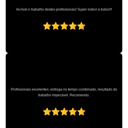
preço de limpeza e higienização automotiva ALDEIA DA SERRA
Incrível o trabalho destes profissionais! Super indico a todos!!!
limpeza ecológica automotiva valor Parque Peruche
limpezas automotivas Limão
onde faz limpeza automotiva interna GRANJA VIANA
limpeza automotiva valor Vila Mirante
limpezas ecológicas automotivas Jardim Centenário
preço de limpeza detalhada automotiva Barueri
limpeza a seco automotiva Pedreira
limpeza estética automotiva Parque Mandaqui
Profissionais excelentes, entrega no tempo combinado, resultado do
limpeza automotiva a vapor Jardim Guapira
trabalho impecável. Recomendo.
limpeza estética automotiva Campo da Água Branca
preço de limpeza estética automotiva Freguesia do Ó
limpezas automotivas a vapor Jardim Guarapiranga