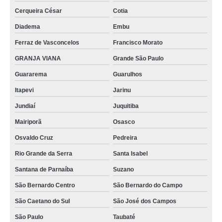
Cerqueira César
Cotia
onde fazer higienização automotiva completa Santana
Diadema
Embu
higienização automotiva preços Serra da Cantareira
Ferraz de Vasconcelos
Francisco Morato
higienização automotiva com ozônio Pedreira
GRANJA VIANA
Grande São Paulo
higienização de carros preços Itapevi
Guararema
Guarulhos
qual o valor de higienização de estofados de carros São Caetano do Sul
Itapevi
Jarinu
qual o valor de higienização completa automotiva Cantareira
Jundiaí
Juquitiba
higienizações automotivas completas São Paulo
Mairiporã
Osasco
onde fazer higienização em carros São José dos Campos
Osvaldo Cruz
Pedreira
higienização completa automotiva São José dos Campos
Rio Grande da Serra
Santa Isabel
qual o valor de higienização automotiva Juquitiba
Santana de Parnaíba
Suzano
higienizações de carros São Bernardo do Campo
São Bernardo Centro
São Bernardo do Campo
onde fazer higienização automotiva com ozônio Jardim Nossa Senhora da
São Caetano do Sul
São José dos Campos
Consolata
São Paulo
Taubaté