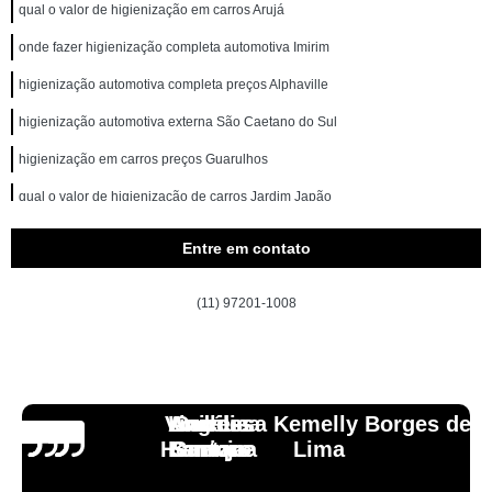
qual o valor de higienização em carros Arujá
onde fazer higienização completa automotiva Imirim
higienização automotiva completa preços Alphaville
higienização automotiva externa São Caetano do Sul
higienização em carros preços Guarulhos
qual o valor de higienização de carros Jardim Japão
onde fazer higienização automotiva externa Zona Norte
Entre em contato
higienizações carros Alto do Pari
(11) 97201-1008
higienizações automotivas Parque Mandaqui
qual o valor de higienização carros Nossa Senhora do Ó
qual o valor de higienização em carros Suzano
Vinicius
Lourdes
Andressa Kemelly Borges de
Angélica
Carlos
qual o valor de higienização automotiva enchente Caierias
Henrique
Laranja
Santoro
Santana
Lima
higienização em carros Vila Mazzei