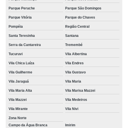
higienizações automotivas bancos Caieras
Parque Peruche
Parque São Domingos
Parque Vitória
Parque do Chaves
higienizações completas automotivas Vila Chica Luíza
Pompéia
Região Central
qual o valor de higienização automotiva completa Santana
Santa Teresinha
Santana
onde fazer higienização automotiva Vila Mirante
Serra da Cantareira
Tremembé
qual o valor de higienização completa automotiva Zona Norte
Tucuruvi
Vila Albertina
higienização automotiva preços Vila Medeiros
Vila Chica Luíza
Vila Endres
higienização automotiva completa Taubaté
Vila Guilherme
Vila Gustavo
higienizações em carros Vila Gustavo
Vila Jaraguá
Vila Maria
higienizações carros Lauzane Paulista
Vila Maria Alta
Vila Marisa Mazzei
qual o valor de higienização automotiva bancos Jaçanã
Vila Mazzei
Vila Medeiros
higienizações em carros Guararema
Vila Mirante
Vila Nivi
higienização automotiva enchente preços São Bernardo Centro
Zona Norte
higienizações automotivas com ozônio ARUJÁ
Campo da Água Branca
Imirim