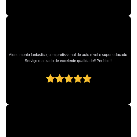
onde fazer higienização automotiva bancos Limão
qual o valor de higienização automotiva enchente Jardim Centenário
higienização automotiva com ozônio Jardim São Bento
higienização automotiva bancos preços MUTINGA
higienização carros preços Santa Isabel
Atendimento fantástico, com profissional de auto nível e super educado.
Serviço realizado de excelente qualidade!! Perfeito!!!
higienização automotiva bancos Alphaville Industrial
higienizações automotivas com ozônio São Bernardo Centro
lavagem e higienização automotiva preços Jardim São Bento
higienização automotiva externa preços Jardim Leonor Mendes de Barros
higienização automotiva enchente Cerqueira César
lavagem e higienização automotiva ABC
higienização de estofados de carros preços Vila Endres
higienização completa automotiva preços Campo Limpo Paulista