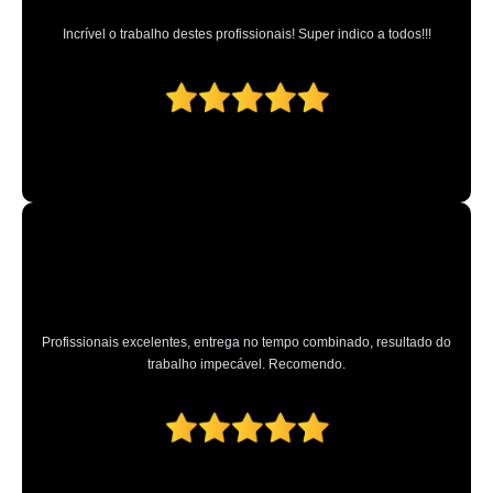
higienização automotiva Cantareira
Incrível o trabalho destes profissionais! Super indico a todos!!!
onde fazer higienização carros Vila Albertina
higienização de estofados de carros preços Catanduva
onde fazer higienização de estofados de carros Pompéia
onde fazer higienização de carros Guarulhos
higienização de estofados de carros Brasilândia
onde fazer lavagem e higienização automotiva Jundiaí
higienizações automotivas enchente Brasilândia
onde fazer higienização em carros Imirim
Profissionais excelentes, entrega no tempo combinado, resultado do
higienização automotiva Freguesia do Ó
trabalho impecável. Recomendo.
higienização automotiva externa preços ABCD
higienização automotiva externa Vila Guilherme
higienização automotiva com ozônio preços Caierias