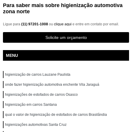
Para saber mais sobre higienização automotiva
zona norte
Ligue para
(11) 97201-1008
ou
clique aqui
e entre em contato por email.
Solicite um orçamento
MENU
higienização de carros Lauzane Paulista
onde fazer higienização automotiva enchente Vila Jaraguá
higienizações de estofados de carros Osasco
higienização em carros Santana
qual o valor de higienização de estofados de carros Brasilândia
higienizações automotivas Santa Cruz