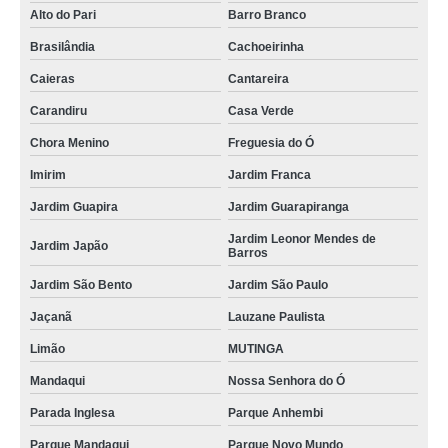
higienização automotiva completa Francisco Morato
Alto do Pari
Barro Branco
higienização automotiva completa preços Mandaqui
Brasilândia
Cachoeirinha
onde fazer higienização automotiva bancos Embu
Caieras
Cantareira
qual o valor de higienização de carros São Bernardo Centro
Carandiru
Casa Verde
higienização carros preços Cachoeirinha
Chora Menino
Freguesia do Ó
higienização carros Jaçanã
Imirim
Jardim Franca
onde fazer higienização automotiva enchente Alto do Pari
Jardim Guapira
Jardim Guarapiranga
lavagem e higienização automotiva preços Vila Maria Alta
Jardim Leonor Mendes de
Jardim Japão
Barros
qual o valor de higienização automotiva com ozônio Cachoeirinha
Jardim São Bento
Jardim São Paulo
lavagem e higienizações automotivas Jaçanã
Jaçanã
Lauzane Paulista
higienizações automotivas enchente Jardim Peri
Limão
MUTINGA
higienizações completas automotivas Pedreira
Mandaqui
Nossa Senhora do Ó
onde fazer higienização de estofados de carros Tucuruvi
Parada Inglesa
Parque Anhembi
higienização carros Santana de Parnaíba
Parque Mandaqui
Parque Novo Mundo