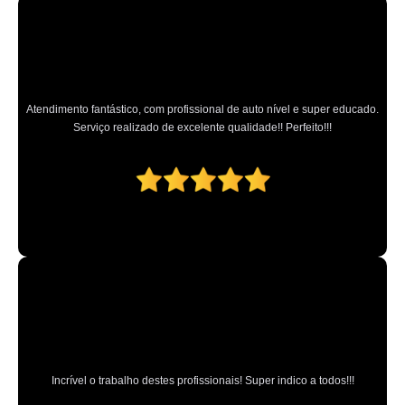
higienização automotiva interna valores ABCD
lavagem interna automotiva valores Região Central
empresa de higienização interna automotiva MUTINGA
higienização interna carro Parque Peruche
Atendimento fantástico, com profissional de auto nível e super educado.
Serviço realizado de excelente qualidade!! Perfeito!!!
quanto custa higienização interna de carros Alphaville Industrial
higienização interna de carros Vila Jaraguá
lavagem interna de carros Jaçanã
quanto custa higienização interna de automóveis Carandiru
lavagens internas de veículos Parque Novo Mundo
quanto custa lavagem interna de carros São Paulo
quanto custa higienização interna carro Tremembé
higienização interna de veículos valores Campo Limpo Paulista
quanto custa higienização interna automotiva Vila Guilherme
Incrível o trabalho destes profissionais! Super indico a todos!!!