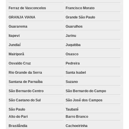
empresa de higienização interna carro Jardim Guarapiranga
Ferraz de Vasconcelos
Francisco Morato
quanto custa lavagem interna de carros Santa Isabel
GRANJA VIANA
Grande São Paulo
lavagens internas automotivas Jardim Ceci
Guararema
Guarulhos
Itapevi
Jarinu
quanto custa higienização interna de automóveis Zona Norte
Jundiaí
Juquitiba
higienizações internas automotivas Brasilândia
Mairiporã
Osasco
empresa de higienização automotiva interna Sítio Casa Verde
Osvaldo Cruz
Pedreira
empresa de higienização interna carros Parque Peruche
Rio Grande da Serra
Santa Isabel
quanto custa higienização interna automotiva Parque Peruche
Santana de Parnaíba
Suzano
lavagem interna automotiva valores São José dos Campos
São Bernardo Centro
São Bernardo do Campo
higienização interna de carros Vila Mirante
São Caetano do Sul
São José dos Campos
higienização interna automotiva Mairiporã
São Paulo
Taubaté
empresa de higienização interna veículos Vila Marisa Mazzei
Alto do Pari
Barro Branco
higienização interna automotiva valores Jardim Ceci
Brasilândia
Cachoeirinha