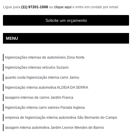
Ligue para
(11) 97201-1008
ou
clique aqui
e entre em contato por email.
Solicite um orçamento
MENU
higienizações internas de automóveis Zona Norte
higienizações internas veículos Suzano
quanto custa higienização interna carro Jarinu
higienização interna automotiva ALDEIA DA SERRA
lavagens internas de carros Jardim Franca
higienização interna carro valores Parada Inglesa
empresa de higienização interna automotiva São Bernardo do Campo
lavagem interna automotiva Jardim Leonor Mendes de Barros