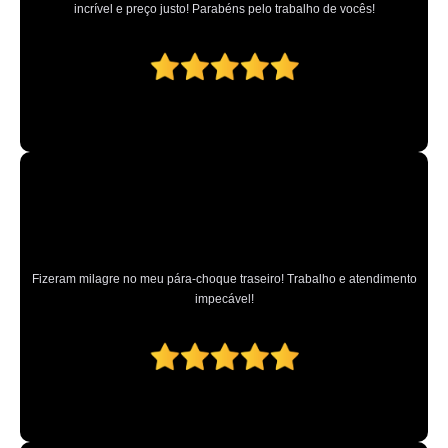
incrível e preço justo! Parabéns pelo trabalho de vocês!
higienização interna automotiva valores Mairiporã
lavagem interna de carros valores Vila Jaraguá
quanto custa higienização interna de veículos Jardim Peri
higienizações internas automotivas Vila Mirante
higienizações internas carros Casa Verde
higienizações internas de veículos Mairiporã
lavagem interna de veículos valores Ferraz de Vasconcelos
lavagens internas automotivas Jundiaí
Fizeram milagre no meu pára-choque traseiro! Trabalho e atendimento
lavagem interna automotiva Cerqueira César
impecável!
higienizações internas de veículos Jardim Ceci
empresa de lavagem interna de veículos Jundiaí
higienização interna veículos Jardim Santa Cruz
higienizações internas carro Caieras