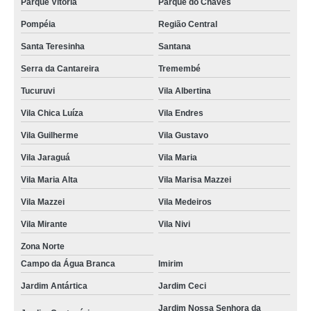
Parque Vitória
Parque do Chaves
lavagem interna de veículos valores Jardim Antártica
Pompéia
Região Central
empresa de higienização interna de veículos Jardim Peri Novo
Santa Teresinha
Santana
higienizações internas veiculares Suzano
Serra da Cantareira
Tremembé
empresa de higienização interna de automóveis Carandiru
Tucuruvi
Vila Albertina
empresa de higienização interna veicular Guarulhos
Vila Chica Luíza
Vila Endres
empresa de higienização interna de veículos Parque do Chaves
Vila Guilherme
Vila Gustavo
higienização automotiva interna ALDEIA DA SERRA
Vila Jaraguá
Vila Maria
quanto custa higienização interna carros Caierias
Vila Maria Alta
Vila Marisa Mazzei
lavagem interna de veículos Serra da Cantareira
Vila Mazzei
Vila Medeiros
quanto custa higienização interna veículos Sítio Casa Verde
Vila Mirante
Vila Nivi
higienização interna de carros valores Parque Novo Mundo
Zona Norte
Campo da Água Branca
Imirim
lavagem interna de carros valores Cachoeirinha
Jardim Antártica
Jardim Ceci
higienizações internas veículos Barro Branco
Jardim Nossa Senhora da