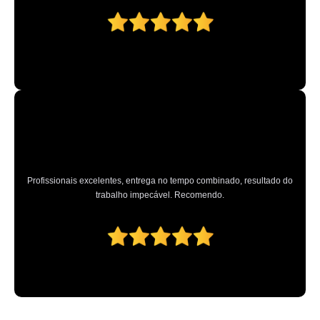
quanto custa higienização interna carros Vila Endres
quanto custa higienização interna veicular Osvaldo Cruz
empresa de higienização interna carros Cajamar
higienizações internas carro Guarulhos
quanto custa lavagem interna automotiva Taubaté
higienização interna de veículos valores Juquitiba
higienização interna veículos valores ALDEIA DA SERRA
lavagens internas de veículos Cajamar
Profissionais excelentes, entrega no tempo combinado, resultado do
empresa de lavagem interna automotiva ABCD
trabalho impecável. Recomendo.
quanto custa higienização interna de veículos Santana de Parnaíba
higienização interna veicular valores Parque Vitória
empresa de higienização interna de carros ABCD
higienização interna de veículos Barro Branco
quanto custa lavagem interna de veículos Campo Limpo Paulista