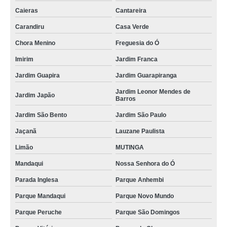
quanto custa lavagem interna de veículos Alphaville
Caieras
Cantareira
higienizações automotivas internas ABC
Carandiru
Casa Verde
lavagens internas de carros Vila Mirante
Chora Menino
Freguesia do Ó
Imirim
Jardim Franca
empresa de higienização interna de carros Jarinu
Jardim Guapira
Jardim Guarapiranga
higienização interna de automóveis Jardim São Paulo
Jardim Leonor Mendes de
higienizações internas de carros Parque Anhembi
Jardim Japão
Barros
empresa de lavagem interna automotiva Vila Albertina
Jardim São Bento
Jardim São Paulo
empresa de higienização interna veicular Vila Albertina
Jaçanã
Lauzane Paulista
higienização interna de automóveis valores Vila Mazzei
Limão
MUTINGA
higienizações internas de automóveis São Bernardo do Campo
Mandaqui
Nossa Senhora do Ó
Parada Inglesa
Parque Anhembi
higienização interna veículos Jarinu
Parque Mandaqui
Parque Novo Mundo
higienização interna carros Santana
Parque Peruche
Parque São Domingos
empresa de higienização interna veículos Vila Mazzei