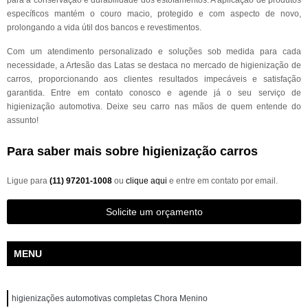
para a conservação e durabilidade dos estofamentos. A aplicação de produtos
específicos mantém o couro macio, protegido e com aspecto de novo,
prolongando a vida útil dos bancos e revestimentos.
Com um atendimento personalizado e soluções sob medida para cada
necessidade, a Artesão das Latas se destaca no mercado de higienização de
carros, proporcionando aos clientes resultados impecáveis e satisfação
garantida. Entre em contato conosco e agende já o seu serviço de
higienização automotiva. Deixe seu carro nas mãos de quem entende do
assunto!
Para saber mais sobre higienização carros
Ligue para
(11) 97201-1008
ou
clique aqui
e entre em contato por email.
Solicite um orçamento
MENU
higienizações automotivas completas Chora Menino