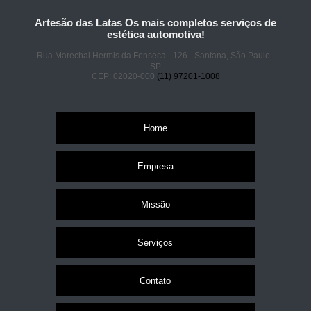
Artesão das Latas Os mais completos serviços de
estética automotiva!
Rua Marechal Hermis da Fonseca - 126 - Santana, São Paulo -
SP
CEP: 02020-000
(11) 97201-1008
Home
Empresa
Missão
Serviços
Contato