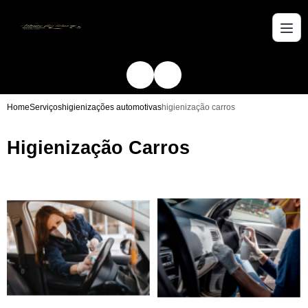
Home
Serviços
higienizações automotivas
higienização carros
Higienização Carros