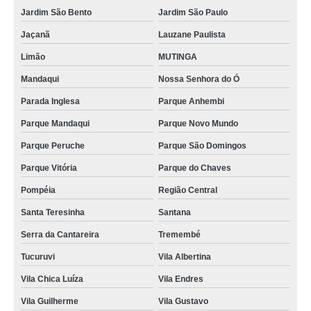
Jardim São Bento
Jardim São Paulo
higienização automotiva enchente preços Itapevi
Jaçanã
Lauzane Paulista
higienização automotiva enchente Catanduva
Limão
MUTINGA
higienização automotiva externa preços Jardim Japão
Mandaqui
Nossa Senhora do Ó
onde fazer higienização automotiva completa Alphaville Industrial
Parada Inglesa
Parque Anhembi
higienização automotiva completa Jardim São Paulo
Parque Mandaqui
Parque Novo Mundo
higienização automotiva com ozônio Parque Vitória
Parque Peruche
Parque São Domingos
higienizações completas automotivas Alto do Pari
Parque Vitória
Parque do Chaves
higienização carros preços Alphaville
Pompéia
Região Central
higienizações carros Parque São Domingos
Santa Teresinha
Santana
onde fazer higienização de estofados de carros Jundiaí
Serra da Cantareira
Tremembé
onde fazer higienização automotiva com ozônio Parque São Domingos
Tucuruvi
Vila Albertina
higienização automotiva completa preços Nossa Senhora do Ó
Vila Chica Luíza
Vila Endres
higienização automotiva preços Catanduva
Vila Guilherme
Vila Gustavo