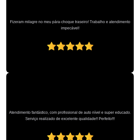
higienização de estofados de carros preços ALDEIA DA SERRA
qual o valor de lavagem e higienização automotiva Vila Mirante
Fizeram milagre no meu pára-choque traseiro! Trabalho e atendimento
qual o valor de higienização automotiva com ozônio Parque Peruche
impecável!
higienização automotiva com ozônio preços Vila Nivi
onde fazer higienização automotiva externa Tremembé
higienizações automotivas bancos Lauzane Paulista
qual o valor de higienização automotiva completa Jardim Guapira
higienização automotiva externa Jundiaí
higienizações de estofados de carros Jardim Guapira
onde fazer higienização completa automotiva Jardim Peri
qual o valor de higienização automotiva bancos São José dos Campos
Atendimento fantástico, com profissional de auto nível e super educado.
Serviço realizado de excelente qualidade!! Perfeito!!!
higienização de estofados de carros preços Catanduva
higienização automotiva externa preços Vila Mirante