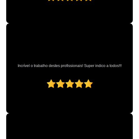
qual o valor de higienização automotiva completa Osasco
higienização automotiva completa preços Jardim Antártica
higienização de carros Mairiporã
higienizações em carros Parque Anhembi
higienização de carros preços Cerqueira César
onde fazer higienização completa automotiva Taubaté
onde fazer higienização automotiva enchente Parada Inglesa
Incrível o trabalho destes profissionais! Super indico a todos!!!
higienização em carros Parque Novo Mundo
onde fazer higienização de estofados de carros Cantareira
higienização automotiva completa Taubaté
onde fazer higienização carros Catanduva
qual o valor de higienização de estofados de carros São Paulo
higienização automotiva externa Osasco
higienizações automotivas São Caetano do Sul