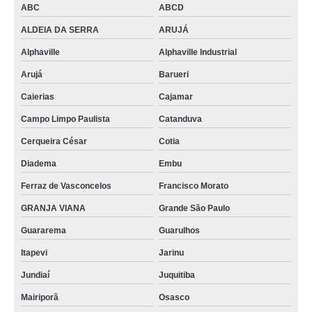
ABC
ABCD
higienização de estofados de carros Parque Novo Mundo
ALDEIA DA SERRA
ARUJÁ
higienizações completas automotivas Osasco
Alphaville
Alphaville Industrial
higienização automotiva enchente preços Alphaville
Arujá
Barueri
higienização completa automotiva Santana de Parnaíba
Caierias
Cajamar
higienização automotiva GRANJA VIANA
Campo Limpo Paulista
Catanduva
onde fazer higienização em carros Taubaté
Cerqueira César
Cotia
qual o valor de higienização automotiva Limão
Diadema
Embu
higienização automotiva bancos preços Vila Albertina
Ferraz de Vasconcelos
Francisco Morato
qual o valor de higienização completa automotiva Santa Isabel
GRANJA VIANA
Grande São Paulo
higienizações de estofados de carros Pedreira
Guararema
Guarulhos
Itapevi
Jarinu
onde fazer higienização de carros Catanduva
Jundiaí
Juquitiba
higienizações automotivas enchente Jardim Peri Novo
Mairiporã
Osasco
higienizações automotivas enchente ABCD