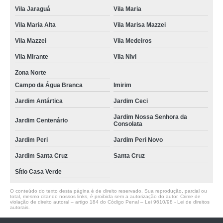
Vila Jaraguá
Vila Maria
higienizações automotivas com ozônio Caieras
Vila Maria Alta
Vila Marisa Mazzei
higienizações automotivas completas Pedreira
Vila Mazzei
Vila Medeiros
qual o valor de higienização em carros Cachoeirinha
Vila Mirante
Vila Nivi
qual o valor de higienização completa automotiva ARUJÁ
Zona Norte
higienizações automotivas com ozônio Brasilândia
Campo da Água Branca
Imirim
higienização automotiva bancos Santa Cruz
Jardim Antártica
Jardim Ceci
higienizações carros São Bernardo do Campo
Jardim Nossa Senhora da
Jardim Centenário
Consolata
lavagem e higienizações automotivas Pedreira
Jardim Peri
Jardim Peri Novo
qual o valor de higienização de carros São José dos Campos
Jardim Santa Cruz
Santa Cruz
qual o valor de higienização automotiva Cotia
Sítio Casa Verde
O conteúdo do texto desta página é de direito reservado. Sua reprodução, parcial ou
total, mesmo citando nossos links, é proibida sem a autorização do autor. Crime de
violação de direito autoral – artigo 184 do Código Penal –
Lei 9610/98 - Lei de direitos
autorais
.