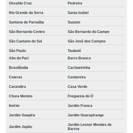
Osvaldo Cruz
Pedreira
higienização em carros Casa Verde
Rio Grande da Serra
Santa Isabel
onde fazer higienização automotiva externa Jardim Nossa Senhora da
Consolata
Santana de Parnaíba
Suzano
higienização automotiva bancos preços Alto do Pari
São Bernardo Centro
São Bernardo do Campo
higienização carros preços Embu
São Caetano do Sul
São José dos Campos
qual o valor de higienização automotiva bancos Jardim São Bento
São Paulo
Taubaté
Alto do Pari
Barro Branco
lavagem e higienizações automotivas Jardim Japão
Brasilândia
Cachoeirinha
higienização completa automotiva Rio Grande da Serra
Caieras
Cantareira
qual o valor de higienização de estofados de carros Sítio Casa Verde
Carandiru
Casa Verde
higienização de carros Itapevi
Chora Menino
Freguesia do Ó
higienização completa automotiva preços Alto do Pari
Imirim
Jardim Franca
higienização completa automotiva preços Caieras
Jardim Guapira
Jardim Guarapiranga
qual o valor de lavagem e higienização automotiva Catanduva
Jardim Leonor Mendes de
Jardim Japão
Barros
higienizações automotivas bancos Carandiru