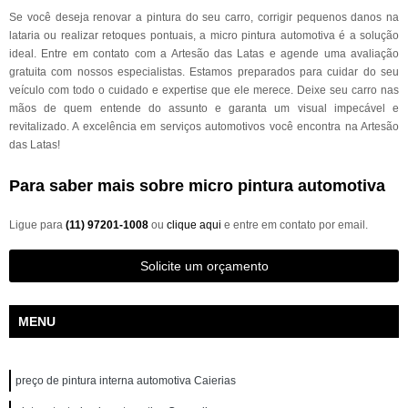
Se você deseja renovar a pintura do seu carro, corrigir pequenos danos na
lataria ou realizar retoques pontuais, a micro pintura automotiva é a solução
ideal. Entre em contato com a Artesão das Latas e agende uma avaliação
gratuita com nossos especialistas. Estamos preparados para cuidar do seu
veículo com todo o cuidado e expertise que ele merece. Deixe seu carro nas
mãos de quem entende do assunto e garanta um visual impecável e
revitalizado. A excelência em serviços automotivos você encontra na Artesão
das Latas!
Para saber mais sobre micro pintura automotiva
Ligue para
(11) 97201-1008
ou
clique aqui
e entre em contato por email.
Solicite um orçamento
MENU
preço de pintura interna automotiva Caierias