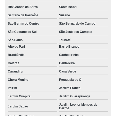
preço de oficina de pintura automotiva Vila Mazzei
Rio Grande da Serra
Santa Isabel
preço de retoque pintura automotiva Jaçanã
Santana de Parnaíba
Suzano
preço de reparo de pintura automotiva Parque Peruche
São Bernardo Centro
São Bernardo do Campo
pinturas perolizadas automotivas Parque Mandaqui
São Caetano do Sul
São José dos Campos
pinturas internas automotivas Vila Albertina
São Paulo
Taubaté
valores de pintura texturizada automotiva Nossa Senhora do Ó
Alto do Pari
Barro Branco
retoque pintura automotiva Imirim
Brasilândia
Cachoeirinha
valores de pintura interna automotiva Catanduva
Caieras
Cantareira
valores de pintura texturizada automotiva Vila Nivi
Carandiru
Casa Verde
reparo pintutas automotivas São José dos Campos
Chora Menino
Freguesia do Ó
Imirim
Jardim Franca
espelhamento de pintura automotiva Jundiaí
Jardim Guapira
Jardim Guarapiranga
reparo de pintura automotiva preço Itapevi
Jardim Leonor Mendes de
preço de loja de pintura automotiva Cachoeirinha
Jardim Japão
Barros
loja de pintutas automotivas Parque Novo Mundo