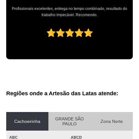
valores de retoque pintura automotiva Chora Menino
Profissionais excelentes, entrega no tempo combinado, resultado do
preço de oficina de pintura automotiva Itapevi
trabalho impecável. Recomendo.
valores de oficina de pintura automotiva Jardim Japão
pintura perolizada automotiva preço Juquitiba
reparo de pintura automotiva Vila Guilherme
preço de reparo pintura automotiva Parque Peruche
loja de pintura automotiva preço Vila Albertina
reparo pintura automotiva Pompéia
valores de retoque de pintura automotiva Vila Marisa Mazzei
Regiões onde a Artesão das Latas atende:
oficina de pintura automotiva preço Santa Cruz
retoque de pinturas automotivas Vila Albertina
GRANDE SÃO
oficina pintura automotiva preço Cajamar
Cachoeirinha
Zona Norte
PAULO
micro pinturas automotivas Parque Novo Mundo
ABC
ABCD