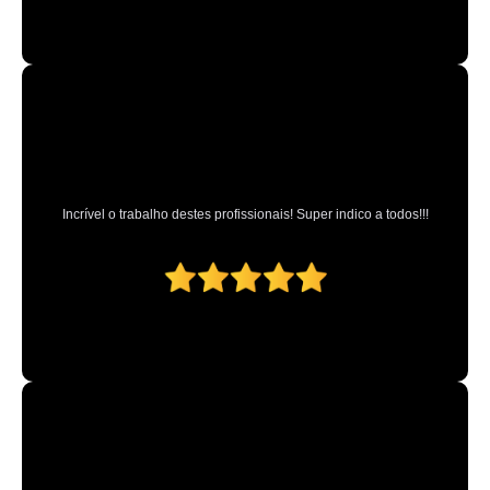
valores de reparo de pintura automotiva Caierias
valores de oficina de pintura automotiva Campo Limpo Paulista
valores de micro pintura automotiva Cachoeirinha
pintura interna automotiva preço Alphaville Industrial
preço de reparo de pintura automotiva Juquitiba
retoque pinturas automotivas Vila Medeiros
Incrível o trabalho destes profissionais! Super indico a todos!!!
valores de oficina pintura automotiva Jarinu
pintura texturizada automotiva preço Vila Medeiros
retoque pintura automotiva preço Jarinu
valores de loja de pintura automotiva Freguesia do Ó
retoque de pinturas automotivas Imirim
loja de pintura automotiva Jardim Ceci
preço de reparo pintura automotiva Juquitiba