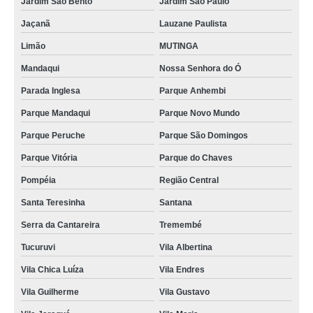
Jardim São Bento
Jardim São Paulo
valores de reparo pintura automotiva Jardim Japão
Jaçanã
Lauzane Paulista
pintura texturizada automotiva preço Suzano
Limão
MUTINGA
oficina pintura automotiva Vila Albertina
Mandaqui
Nossa Senhora do Ó
Parada Inglesa
Parque Anhembi
preço de micro pintura automotiva Parque Vitória
Parque Mandaqui
Parque Novo Mundo
loja de pintura automotiva preço Vila Medeiros
Parque Peruche
Parque São Domingos
preço de pintura texturizada automotiva Jardim Ceci
Parque Vitória
Parque do Chaves
valores de retoque pintura automotiva Alto do Pari
Pompéia
Região Central
micro pintura automotiva preço Alphaville
Santa Teresinha
Santana
retoque de pintura automotiva Jardim Guarapiranga
Serra da Cantareira
Tremembé
loja de pintura automotiva Limão
Tucuruvi
Vila Albertina
pinturas texturizadas automotivas Guarulhos
Vila Chica Luíza
Vila Endres
pinturas texturizadas automotivas Serra da Cantareira
Vila Guilherme
Vila Gustavo
pinturas perolizadas automotivas Região Central