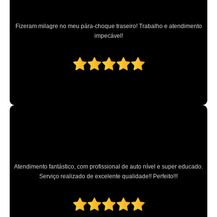
reparo pintura automotiva preço Cajamar
Fizeram milagre no meu pára-choque traseiro! Trabalho e atendimento
preço de pintura interna automotiva Pompéia
impecável!
reparo de pintura automotiva preço Guararema
pintura perolizada automotiva Caieras
oficina de pinturas automotivas Tucuruvi
pintura interna automotiva Vila Gustavo
retoque de pintura automotiva Alphaville
preço de loja de pintura automotiva Vila Chica Luíza
valores de espelhamento de pintura automotiva Campo da Água Branca
oficina pintura automotiva preço Parque Vitória
Atendimento fantástico, com profissional de auto nível e super educado.
Serviço realizado de excelente qualidade!! Perfeito!!!
micro pinturas automotivas Vila Maria Alta
pintura interna automotiva Vila Mazzei
pinturas internas automotivas Mandaqui