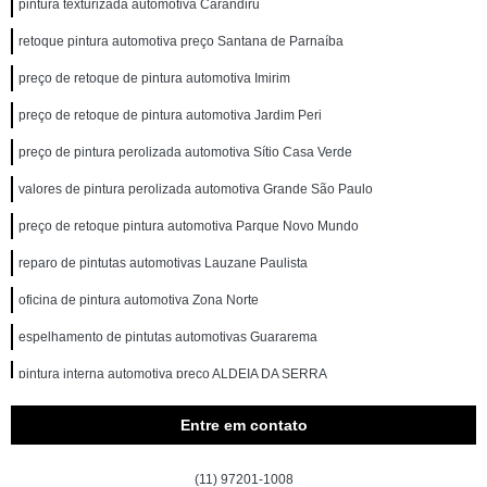
pintura texturizada automotiva Carandiru
retoque pintura automotiva preço Santana de Parnaíba
preço de retoque de pintura automotiva Imirim
preço de retoque de pintura automotiva Jardim Peri
preço de pintura perolizada automotiva Sítio Casa Verde
valores de pintura perolizada automotiva Grande São Paulo
preço de retoque pintura automotiva Parque Novo Mundo
reparo de pintutas automotivas Lauzane Paulista
oficina de pintura automotiva Zona Norte
espelhamento de pintutas automotivas Guararema
pintura interna automotiva preço ALDEIA DA SERRA
espelhamento de pintutas automotivas Taubaté
Entre em contato
loja de pintutas automotivas Jardim Guarapiranga
(11) 97201-1008
valores de oficina pintura automotiva Caieras