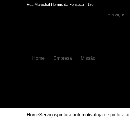
Rua Marechal Hermis da Fonseca - 126
Serviços
Cristalizaçã
automotiva
Faróis
Funilaria
Home
Empresa
Missão
Funilaria e
pintura
Hidratação 
couros
Higienizaçõ
automotiva
Higienizaçõ
automotiva
Home
Serviços
pintura automotiva
loja de pintura a
internas
Lavagens