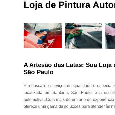
automotivas
Loja de Pintura Aut
seco
Limpezas
automotiva
Martelinho
de ouro
Martelo de
ouro
Para choqu
Pintura
A Artesão das Latas: Sua Loja
automotiva
São Paulo
Polimento
automotivo
Em busca de serviços de qualidade e especializ
Retrovisore
localizada em Santana, São Paulo, é a escolh
automotiva. Com mais de um ano de experiência 
oferece uma gama de soluções para atender às ne