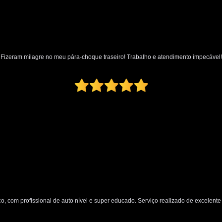
Polimento Automotivo Tira Riscos
Polimento Técnico Automotivo
Polimento Vidro Automotivo
Serviç
Fizeram milagre no meu pára-choque traseiro! Trabalho e atendimento impecável!
Retrovisor Articulado
Retroviso
Retrovisor de Dentro do Carro
Re
Retrovisor Interno
Retrovisor Lateral
Retrovis
o, com profissional de auto nível e super educado. Serviço realizado de excelente q