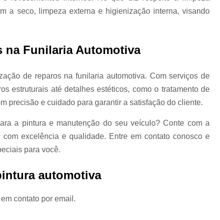
em a seco, limpeza externa e higienização interna, visando
Limpeza a Seco de Carros
Limpeza de 
Limpeza a Vapor Automotiva
Limpeza
Limpeza Automotiva em São Pa
s na Funilaria Automotiva
Limpeza Automotiva Zona Norte
zação de reparos na funilaria automotiva. Com serviços de
Limpeza Ecológica Automotiv
os estruturais até detalhes estéticos, como o tratamento de
Limpeza Interna Automotiva
Limpeza Tecn
om precisão e cuidado para garantir a satisfação do cliente.
Martelinho de Ouro
Martelinho de Ouro
ara a pintura e manutenção do seu veículo? Conte com a
Martelinho de Ouro Funilaria e Pintu
l com excelência e qualidade. Entre em contato conosco e
Martelinho de Ouro Oficina
eciais para você.
Martelinho de Ouro Zona Nor
pintura automotiva
Serviço de Martelinho de Our
Martelinho de Ouro Pequenos Amassados
 em contato por email.
Martelinho de Ouro Próximo a Mim
M