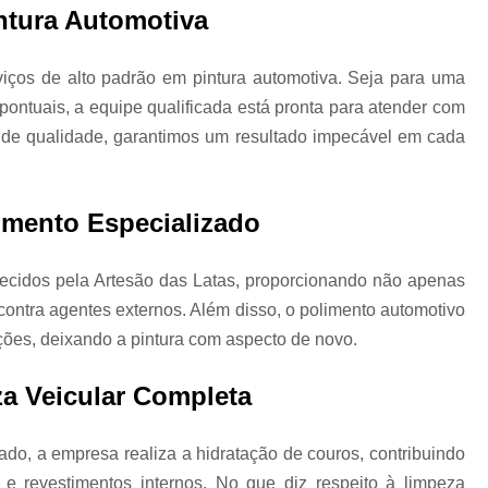
ntura Automotiva
Higienização Automotiva Zon
Higienização Completa Autom
viços de alto padrão em pintura automotiva. Seja para uma
pontuais, a equipe qualificada está pronta para atender com
Higienização de Estofados de Carr
 de qualidade, garantimos um resultado impecável em cada
Higienização Automot
Higienização Automotiva Interna Zona 
limento Especializado
Higienização Interna Carro
Higienização Interna de Automóve
erecidos pela Artesão das Latas, proporcionando não apenas
Higienização Interna de Veículo
contra agentes externos. Além disso, o polimento automotivo
Lavagem Interna Automotiva
Lavagem Int
eições, deixando a pintura com aspecto de novo.
Lavagem a Seco Carros
Lav
a Veicular Completa
Lavagem a Seco de Carros
Lav
Lavagem a Seco de Carros Zona Nor
o, a empresa realiza a hidratação de couros, contribuindo
Lavagem Automotiva a Seco
Lavagem 
e revestimentos internos. No que diz respeito à limpeza