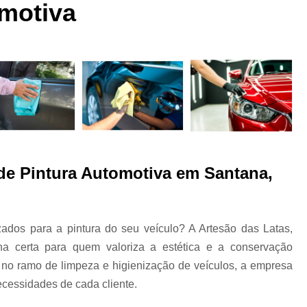
 a
Funilaria e Pintura na Zona Norte
omotiva
Funilaria e Pintura Preço
Funilaria e Pin
Oficina Funilaria e Pintura
Pequenos Repar
s
Pintura e Funilaria Automotiv
s
Hidratação Banco de Couro Automotivo
Hidratação Couro Automotivo
Hid
Hidratação Couro Automotivo Zona
es
Hidratação do Couro Automotivo
 de Pintura Automotiva em Santana,
Hidratação em Bancos de Couro
Higienização e Hidra
ados para a pintura do seu veículo? A Artesão das Latas,
Limpeza e Hidratação de Couro Au
s
a certa para quem valoriza a estética e a conservação
Higienização Automotiva Bancos
no ramo de limpeza e higienização de veículos, a empresa
Higienização Automotiva Completa
cessidades de cada cliente.
Higienização Automotiva Enchent