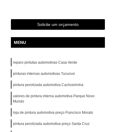
Funilaria e Pintura Perto de Mim
tura Zona Norte
Oficina de Funilaria e Pintura
os de Funilaria e Pintura
Pintura e Funilaria
Solicite um orçamento
a
Retocar Funilaria e Pintura
Hidratação Banco de Couro de Carros
MENU
ratação Couro Automotivo em São Paulo
 Norte
Hidratação Couro Veículos
reparo pintutas automotivas Casa Verde
Hidratação dos Bancos de Couro
pinturas internas automotivas Tucuruvi
Hidratação em Couro de Carros
pintura perolizada automotiva Cachoeirinha
tação de Bancos de Couro
valores de pintura interna automotiva Parque Novo
tomotivo
Higienização Automotiva
Mundo
Higienização Automotiva com Ozônio
loja de pintura automotiva preço Francisco Morato
Higienização Automotiva em São Paulo
pintura perolizada automotiva preço Santa Cruz
e
Higienização Automotiva Externa