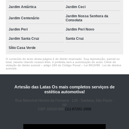
Jardim Antártica
Jardim Ceci
Jardim Nossa Senhora da
Jardim Centenário
Consolata
Jardim Peri
Jardim Peri Novo
Jardim Santa Cruz
Santa Cruz
Sítio Casa Verde
O conteúdo do texto desta página é de direito reservado. Sua reprodução, parcial ou
total, mesmo citando nossos links, é proibida sem a autorização do autor. Crime de
violação de direito autoral – artigo 184 do Código Penal –
Lei 9610/98 - Lei de direitos
autorais
.
Artesão das Latas Os mais completos serviços de
estética automotiva!
Rua Marechal Hermis da Fonseca - 126 - Santana, São Paulo -
SP
CEP: 02020-000
(11) 97201-1008