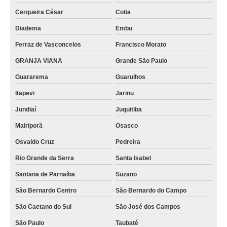
farol traseiro Taubaté
Cerqueira César
Cotia
farol de led automotivo São Paulo
Diadema
Embu
farol novo preço Jardim Franca
Ferraz de Vasconcelos
Francisco Morato
farol dianteiro Campo Limpo Paulista
GRANJA VIANA
Grande São Paulo
onde comprar farol de led ARUJÁ
Guararema
Guarulhos
Itapevi
Jarinu
farol preço Campo da Água Branca
Jundiaí
Juquitiba
onde comprar farol de milha universal Jardim Peri Novo
Mairiporã
Osasco
farol de milha preço Sítio Casa Verde
Osvaldo Cruz
Pedreira
farois automotivos Jardim São Bento
Rio Grande da Serra
Santa Isabel
farol Parque Mandaqui
Santana de Parnaíba
Suzano
onde vende farol de moto Osvaldo Cruz
São Bernardo Centro
São Bernardo do Campo
farol de led preço Brasilândia
São Caetano do Sul
São José dos Campos
onde vende farol de moto Alto do Pari
São Paulo
Taubaté