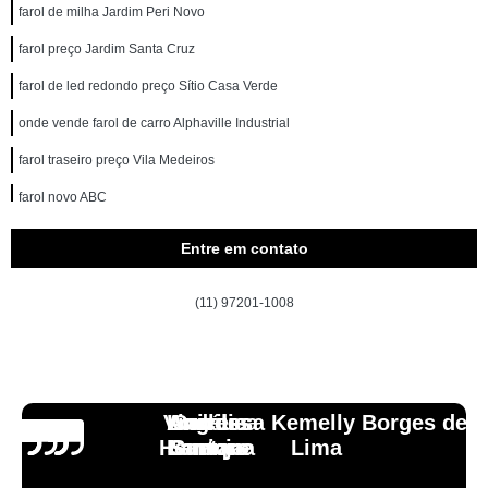
farol de milha Jardim Peri Novo
farol preço Jardim Santa Cruz
farol de led redondo preço Sítio Casa Verde
onde vende farol de carro Alphaville Industrial
farol traseiro preço Vila Medeiros
farol novo ABC
onde comprar farol de led automotivo Jardim Nossa Senhora da Consolata
Entre em contato
onde vende farol de milha universal Alto do Pari
(11) 97201-1008
farol de milha universal preço Suzano
onde comprar farol de led Jardim Ceci
onde comprar farol Vila Guilherme
Vinicius
Lourdes
Andressa Kemelly Borges de
Angélica
Carlos
onde comprar farol de milha Mairiporã
Henrique
Laranja
Santoro
Santana
Lima
farol novo Barro Branco