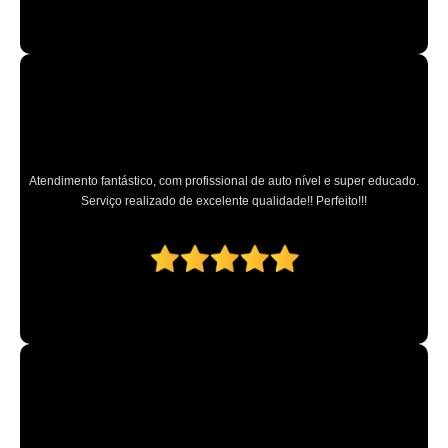
onde comprar farol de milha universal Cerqueira César
onde comprar farol traseiro Jaçanã
onde vende farois automotivos ABCD
farol de led Osvaldo Cruz
onde vende farol Jardim Franca
Atendimento fantástico, com profissional de auto nível e super educado.
Serviço realizado de excelente qualidade!! Perfeito!!!
farol de milha universal preço Serra da Cantareira
onde vende farol de milha Vila Chica Luíza
onde comprar farol de led automotivo Parque Mandaqui
farol de led automotivo preço Vila Chica Luíza
onde vende farol de led redondo ALDEIA DA SERRA
farol de led redondo Jardim Peri
farol de milha universal Jardim Japão
farois automotivos Vila Chica Luíza