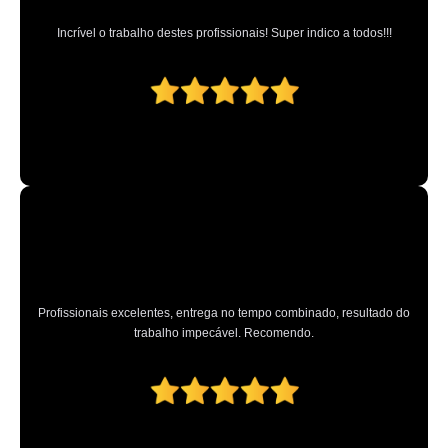
farol de carro preço Vila Mirante
Incrível o trabalho destes profissionais! Super indico a todos!!!
farol de led automotivo preço Parque Anhembi
onde comprar farol dianteiro Ferraz de Vasconcelos
onde vende farois automotivos São Bernardo Centro
farol de led redondo Vila Maria Alta
onde vende farol novo Parque São Domingos
farol dianteiro Parada Inglesa
onde comprar farol de moto Barro Branco
farol de carro preço Casa Verde
Profissionais excelentes, entrega no tempo combinado, resultado do
onde comprar farol de led redondo Casa Verde
trabalho impecável. Recomendo.
farol de led Parque Anhembi
onde vende farol de led automotivo Campo da Água Branca
onde comprar farol de moto Osvaldo Cruz