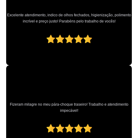
farois automotivos preço Francisco Morato
onde vende farol dianteiro Taubaté
Excelente atendimento, indico de olhos fechados, higienização, polimento
incrível e preço justo! Parabéns pelo trabalho de vocês!
onde vende farol traseiro Alto do Pari
onde vende farol traseiro Parque Anhembi
farol de carro Vila Gustavo
onde vende farol de led Santa Cruz
onde vende farol de led redondo Grande São Paulo
onde comprar farois automotivos Imirim
farol de led automotivo Cachoeirinha
onde vende farol de milha universal São Bernardo do Campo
Fizeram milagre no meu pára-choque traseiro! Trabalho e atendimento
onde comprar farol traseiro Pompéia
impecável!
onde comprar farol Guarulhos
onde comprar farol novo Jardim Santa Cruz
onde vende farol novo Vila Gustavo