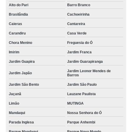
onde vende farol de milha Jaçanã
Alto do Pari
Barro Branco
farois automotivos preço Vila Nivi
Brasilândia
Cachoeirinha
onde vende farol de led automotivo Parque São Domingos
Caieras
Cantareira
onde comprar farol dianteiro Parque São Domingos
Carandiru
Casa Verde
farol de moto preço Chora Menino
Chora Menino
Freguesia do Ó
Imirim
Jardim Franca
farol de moto Jardim Nossa Senhora da Consolata
Jardim Guapira
Jardim Guarapiranga
farol novo preço Cachoeirinha
Jardim Leonor Mendes de
farol de milha universal São José dos Campos
Jardim Japão
Barros
onde vende farol Casa Verde
Jardim São Bento
Jardim São Paulo
farol de milha preço ALDEIA DA SERRA
Jaçanã
Lauzane Paulista
farol de led redondo preço Jundiaí
Limão
MUTINGA
Mandaqui
Nossa Senhora do Ó
Parada Inglesa
Parque Anhembi
Parque Mandaqui
Parque Novo Mundo