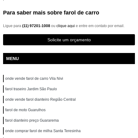
Para saber mais sobre farol de carro
Ligue para
(11) 97201-1008
ou
clique aqui
e entre em contato por email.
Solicite um orçamento
MENU
onde vende farol de carro Vila Nivi
farol traseiro Jardim São Paulo
onde vende farol dianteiro Região Central
farol de moto Guarulhos
farol dianteiro preço Guararema
onde comprar farol de milha Santa Teresinha