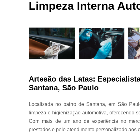
automotivas
Limpeza Interna Aut
seco
Limpezas
automotiva
Martelinho
de ouro
Martelo de
ouro
Para choqu
Pintura
Artesão das Latas: Especialis
automotiva
Santana, São Paulo
Polimento
automotivo
Localizada no bairro de Santana, em São Paul
Retrovisore
limpeza e higienização automotiva, oferecendo s
Com mais de um ano de experiência no merca
prestados e pelo atendimento personalizado aos c