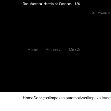
Rua Marechal Hermis da Fonseca - 126
Serviços
Cristalizaçã
automotiva
Faróis
Funilaria
Home
Empresa
Missão
Funilaria e
pintura
Hidratação 
couros
Higienizaçõ
automotiva
Higienizaçõ
automotiva
Home
Serviços
limpezas automotivas
limpeza inter
internas
Lavagens