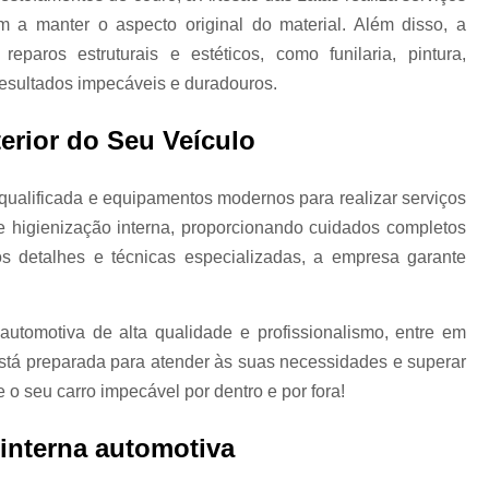
m a manter o aspecto original do material. Além disso, a
Limpeza a Seco de Carros
Limpeza de 
eparos estruturais e estéticos, como funilaria, pintura,
Limpeza a Vapor Automotiva
Limpeza
resultados impecáveis e duradouros.
Limpeza Automotiva em São Pa
erior do Seu Veículo
Limpeza Automotiva Zona Norte
Limpeza Ecológica Automotiv
qualificada e equipamentos modernos para realizar serviços
Limpeza Interna Automotiva
Limpeza Tecn
e higienização interna, proporcionando cuidados completos
Martelinho de Ouro
Martelinho de Ouro
os detalhes e técnicas especializadas, a empresa garante
Martelinho de Ouro Funilaria e Pintu
Martelinho de Ouro Oficina
automotiva de alta qualidade e profissionalismo, entre em
stá preparada para atender às suas necessidades e superar
Martelinho de Ouro Zona Nor
 o seu carro impecável por dentro e por fora!
Serviço de Martelinho de Our
Martelinho de Ouro Pequenos Amassados
 interna automotiva
Martelinho de Ouro Próximo a Mim
M