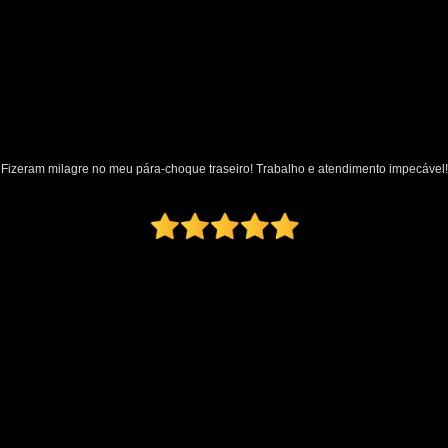
Polimento Automotivo Tira Riscos
Polimento Técnico Automotivo
Polimento Vidro Automotivo
Serviç
Retrovisor Articulado
Retroviso
Retrovisor de Dentro do Carro
Re
Fizeram milagre no meu pára-choque traseiro! Trabalho e atendimento impecável!
Retrovisor Interno
Retrovisor Lateral
Retrovis