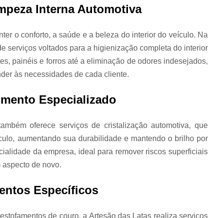
mpeza Interna Automotiva
Higienização Automotiva Zon
Higienização Completa Autom
er o conforto, a saúde e a beleza do interior do veículo. Na
 serviços voltados para a higienização completa do interior
Higienização de Estofados de Carr
s, painéis e forros até a eliminação de odores indesejados,
Higienização Automot
der às necessidades de cada cliente.
Higienização Automotiva Interna Zona 
limento Especializado
Higienização Interna Carro
Higienização Interna de Automóve
também oferece serviços de cristalização automotiva, que
Higienização Interna de Veículo
ículo, aumentando sua durabilidade e mantendo o brilho por
Lavagem Interna Automotiva
Lavagem Int
ialidade da empresa, ideal para remover riscos superficiais
m aspecto de novo.
Lavagem a Seco Carros
Lav
Lavagem a Seco de Carros
Lav
entos Específicos
Lavagem a Seco de Carros Zona Nor
Lavagem Automotiva a Seco
Lavagem 
estofamentos de couro, a Artesão das Latas realiza serviços