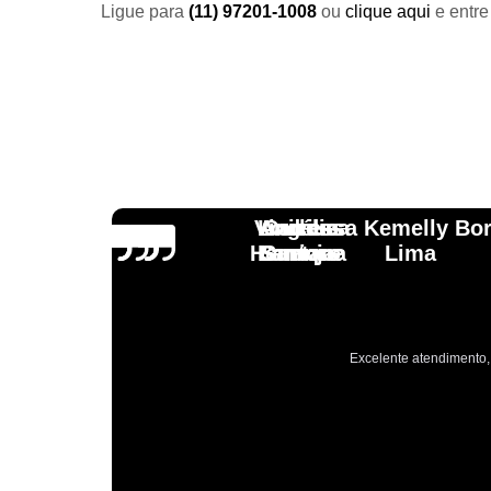
Ligue para
(11) 97201-1008
ou
clique aqui
e entre
Vinicius
Lourdes
Andressa Kemelly Bo
Angélica
Carlos
Henrique
Laranja
Santoro
Santana
Lima
Excelente atendimento, 