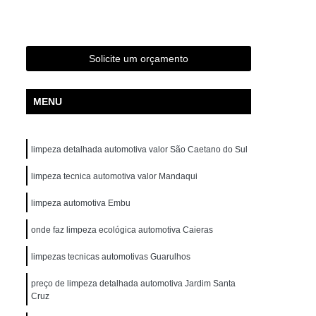
Funilaria e Pintura Perto de Mim
tura Zona Norte
Oficina de Funilaria e Pintura
os de Funilaria e Pintura
Pintura e Funilaria
Solicite um orçamento
a
Retocar Funilaria e Pintura
Hidratação Banco de Couro de Carros
MENU
ratação Couro Automotivo em São Paulo
 Norte
Hidratação Couro Veículos
limpeza detalhada automotiva valor São Caetano do Sul
Hidratação dos Bancos de Couro
limpeza tecnica automotiva valor Mandaqui
Hidratação em Couro de Carros
limpeza automotiva Embu
tação de Bancos de Couro
onde faz limpeza ecológica automotiva Caieras
tomotivo
Higienização Automotiva
limpezas tecnicas automotivas Guarulhos
Higienização Automotiva com Ozônio
preço de limpeza detalhada automotiva Jardim Santa
Higienização Automotiva em São Paulo
Cruz
e
Higienização Automotiva Externa