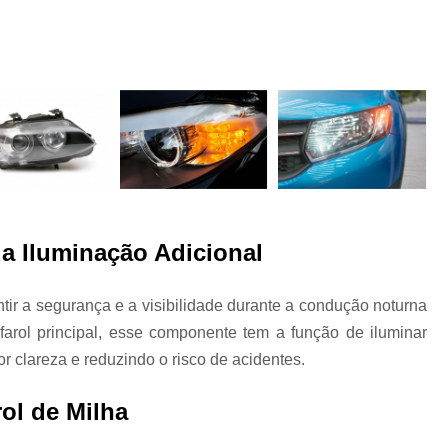
 a
Funilaria e Pintura na Zona Norte
Funilaria e Pintura Preço
Funilaria e Pin
Oficina Funilaria e Pintura
Pequenos Repar
s
Pintura e Funilaria Automotiv
s
Hidratação Banco de Couro Automotivo
Hidratação Couro Automotivo
Hid
Hidratação Couro Automotivo Zona
es
Hidratação do Couro Automotivo
da Iluminação Adicional
Hidratação em Bancos de Couro
tir a segurança e a visibilidade durante a condução noturna
Higienização e Hidra
arol principal, esse componente tem a função de iluminar
Limpeza e Hidratação de Couro Au
s
r clareza e reduzindo o risco de acidentes.
Higienização Automotiva Bancos
ol de Milha
Higienização Automotiva Completa
Higienização Automotiva Enchent