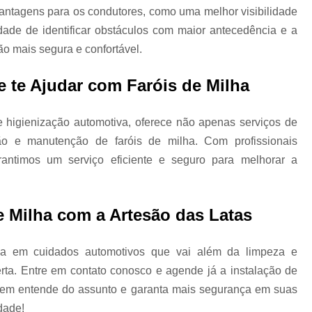
 vantagens para os condutores, como uma melhor visibilidade
Higienização Automotiva Zon
dade de identificar obstáculos com maior antecedência e a
Higienização Completa Autom
o mais segura e confortável.
Higienização de Estofados de Carr
 te Ajudar com Faróis de Milha
Higienização Automot
Higienização Automotiva Interna Zona 
e higienização automotiva, oferece não apenas serviços de
ão e manutenção de faróis de milha. Com profissionais
Higienização Interna Carro
arantimos um serviço eficiente e seguro para melhorar a
Higienização Interna de Automóve
Higienização Interna de Veículo
de Milha com a Artesão das Latas
Lavagem Interna Automotiva
Lavagem Int
Lavagem a Seco Carros
Lav
a em cuidados automotivos que vai além da limpeza e
Lavagem a Seco de Carros
Lav
erta. Entre em contato conosco e agende já a instalação de
Lavagem a Seco de Carros Zona Nor
quem entende do assunto e garanta mais segurança em suas
Lavagem Automotiva a Seco
Lavagem 
dade!