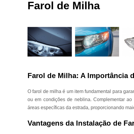
automotivas
Farol de Milha
seco
Limpezas
automotiva
Martelinho
de ouro
Martelo de
ouro
Para choqu
Pintura
Farol de Milha: A Importância 
automotiva
Polimento
O farol de milha é um item fundamental para garan
automotivo
ou em condições de neblina. Complementar ao f
Retrovisore
áreas específicas da estrada, proporcionando maio
Vantagens da Instalação de Far