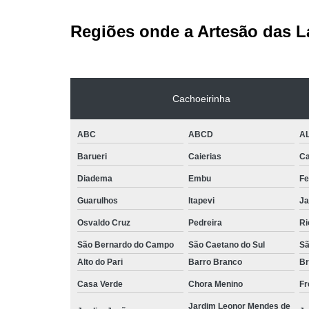
Regiões onde a Artesão das L
Cachoeirinha
ABC
ABCD
A
Barueri
Caierias
Ca
Diadema
Embu
Fe
Guarulhos
Itapevi
Ja
Osvaldo Cruz
Pedreira
Ri
São Bernardo do Campo
São Caetano do Sul
Sã
Alto do Pari
Barro Branco
Br
Casa Verde
Chora Menino
Fr
Jardim Leonor Mendes de