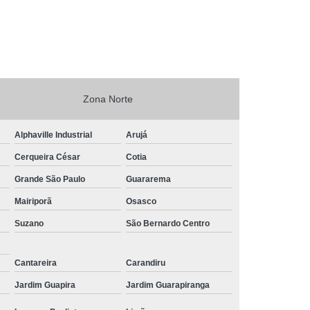
farol de led São Bernardo do Campo
onde vende farol dianteiro ALDEIA DA SERRA
farois automotivos preço Vila Maria
onde vende farol de led redondo Barro Branco
Zona Norte
onde vende farol de led Pompéia
Alphaville Industrial
Arujá
onde vende farol de carro Pedreira
Cerqueira César
Cotia
farol de moto São José dos Campos
Grande São Paulo
Guararema
farol de milha preço Lauzane Paulista
Mairiporã
Osasco
farol de milha universal preço Jardim São Bento
Suzano
São Bernardo Centro
onde comprar farol de led Jardim Ceci
Cantareira
Carandiru
onde comprar farol novo Cerqueira César
Jardim Guapira
Jardim Guarapiranga
onde comprar farol de milha universal Caieras