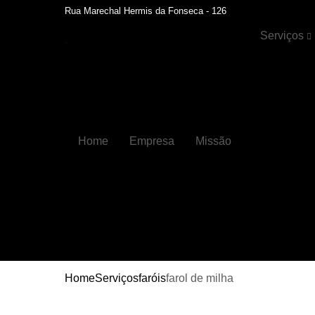
Rua Marechal Hermis da Fonseca - 126
Serviços
Cristalizaçã
automotiva
Faróis
Funilaria
Home
Empresa
Missão
Funilaria e
pintura
Hidratação 
couros
Higienizaçõ
automotiva
Higienizaçõ
automotiva
Home
Serviços
faróis
farol de milha
internas
Lavagens