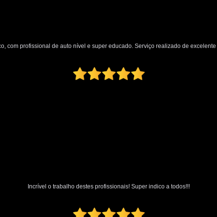
Polimento Automotivo Tira Riscos
Polimento Técnico Automotivo
Polimento Vidro Automotivo
Serviç
o, com profissional de auto nível e super educado. Serviço realizado de excelente q
Retrovisor Articulado
Retroviso
Retrovisor de Dentro do Carro
Re
Retrovisor Interno
Retrovisor Lateral
Retrovis
Incrível o trabalho destes profissionais! Super indico a todos!!!