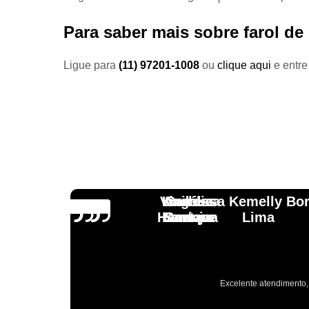
Para saber mais sobre farol de
Ligue para
(11) 97201-1008
ou
clique aqui
e entre
Vinicius
Lourdes
Andressa Kemelly Bo
Angélica
Carlos
Henrique
Laranja
Santoro
Santana
Lima
Excelente atendimento, 