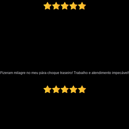
Oficina Martelo de Ouro
Orçamento Mar
Preço Martelinho de Ouro Amassado
Valor Martelinho de Ouro
par
para Choque de Caminhão
para Ch
para Choque Dianteiro Completo
para Choque Lateral
para Choque Novo
para Choque Traseiro Original
Fizeram milagre no meu pára-choque traseiro! Trabalho e atendimento impecável!
Loja de Pintura Automotiva
Micro Pintur
Oficina Pintura Automotiva
Pintura Inter
Pintura Texturizada Automotiva
Reparo Pintura Automotiva
Retoque de Pi
Melhor Polimento Automotivo
Pintura e Polimento Automotivo