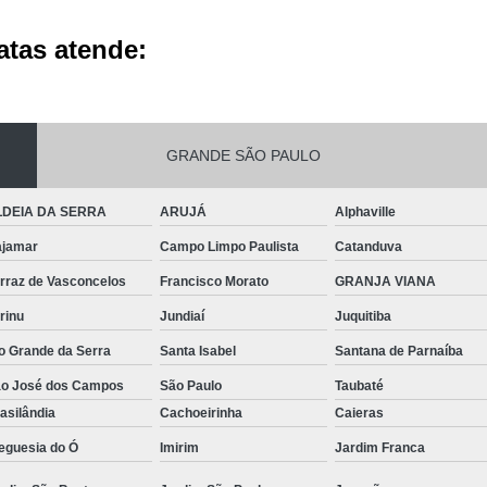
atas atende:
GRANDE SÃO PAULO
LDEIA DA SERRA
ARUJÁ
Alphaville
jamar
Campo Limpo Paulista
Catanduva
rraz de Vasconcelos
Francisco Morato
GRANJA VIANA
rinu
Jundiaí
Juquitiba
o Grande da Serra
Santa Isabel
Santana de Parnaíba
o José dos Campos
São Paulo
Taubaté
asilândia
Cachoeirinha
Caieras
eguesia do Ó
Imirim
Jardim Franca