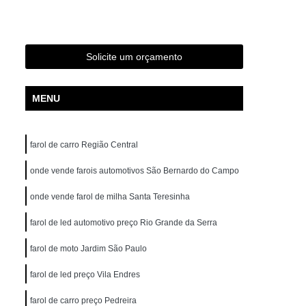
Funilaria e Pintura Perto de Mim
tura Zona Norte
Oficina de Funilaria e Pintura
os de Funilaria e Pintura
Pintura e Funilaria
Solicite um orçamento
a
Retocar Funilaria e Pintura
Hidratação Banco de Couro de Carros
MENU
ratação Couro Automotivo em São Paulo
 Norte
Hidratação Couro Veículos
farol de carro Região Central
Hidratação dos Bancos de Couro
onde vende farois automotivos São Bernardo do Campo
Hidratação em Couro de Carros
onde vende farol de milha Santa Teresinha
tação de Bancos de Couro
farol de led automotivo preço Rio Grande da Serra
tomotivo
Higienização Automotiva
farol de moto Jardim São Paulo
Higienização Automotiva com Ozônio
farol de led preço Vila Endres
Higienização Automotiva em São Paulo
farol de carro preço Pedreira
e
Higienização Automotiva Externa