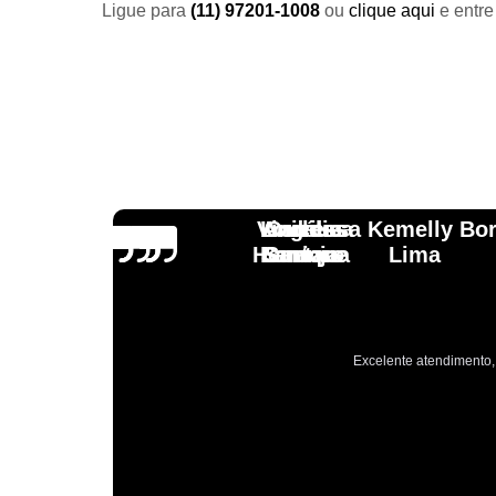
Ligue para
(11) 97201-1008
ou
clique aqui
e entre
Vinicius
Lourdes
Andressa Kemelly Bo
Angélica
Carlos
Henrique
Laranja
Santoro
Santana
Lima
Excelente atendimento, 