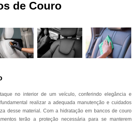
 a
Funilaria e Pintura na Zona Norte
os de Couro
Funilaria e Pintura Preço
Funilaria e Pin
Oficina Funilaria e Pintura
Pequenos Repar
s
Pintura e Funilaria Automotiv
s
Hidratação Banco de Couro Automotivo
Hidratação Couro Automotivo
Hid
Hidratação Couro Automotivo Zona
es
Hidratação do Couro Automotivo
o
Hidratação em Bancos de Couro
que no interior de um veículo, conferindo elegância e
Higienização e Hidra
 é fundamental realizar a adequada manutenção e cuidados
Limpeza e Hidratação de Couro Au
s
eleza desse material. Com a hidratação em bancos de couro
Higienização Automotiva Bancos
famentos terão a proteção necessária para se manterem
Higienização Automotiva Completa
Higienização Automotiva Enchent