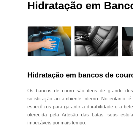
automotivas
Hidratação em Banc
seco
Limpezas
automotiva
Martelinho
de ouro
Martelo de
ouro
Para choqu
Pintura
Hidratação em bancos de cour
automotiva
Polimento
Os bancos de couro são itens de grande desta
automotivo
sofisticação ao ambiente interno. No entanto,
Retrovisore
específicos para garantir a durabilidade e a b
oferecida pela Artesão das Latas, seus esto
impecáveis por mais tempo.