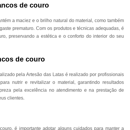
ancos de couro
Higienização Automotiva Zon
Higienização Completa Autom
tém a maciez e o brilho natural do material, como também
sgaste prematuro. Com os produtos e técnicas adequadas, é
Higienização de Estofados de Carr
ro, preservando a estética e o conforto do interior do seu
Higienização Automot
Higienização Automotiva Interna Zona 
ncos de couro
Higienização Interna Carro
Higienização Interna de Automóve
izado pela Artesão das Latas é realizado por profissionais
Higienização Interna de Veículo
para nutrir e revitalizar o material, garantindo resultados
Lavagem Interna Automotiva
Lavagem Int
preza pela excelência no atendimento e na prestação de
us clientes.
Lavagem a Seco Carros
Lav
Lavagem a Seco de Carros
Lav
Lavagem a Seco de Carros Zona Nor
Lavagem Automotiva a Seco
Lavagem 
couro, é importante adotar alguns cuidados para manter a