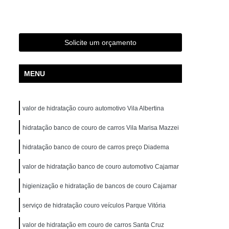
Funilaria e Pintura Perto de Mim
tura Zona Norte
Oficina de Funilaria e Pintura
os de Funilaria e Pintura
Pintura e Funilaria
Solicite um orçamento
a
Retocar Funilaria e Pintura
Hidratação Banco de Couro de Carros
MENU
ratação Couro Automotivo em São Paulo
 Norte
Hidratação Couro Veículos
valor de hidratação couro automotivo Vila Albertina
Hidratação dos Bancos de Couro
hidratação banco de couro de carros Vila Marisa Mazzei
Hidratação em Couro de Carros
hidratação banco de couro de carros preço Diadema
tação de Bancos de Couro
valor de hidratação banco de couro automotivo Cajamar
tomotivo
Higienização Automotiva
higienização e hidratação de bancos de couro Cajamar
Higienização Automotiva com Ozônio
serviço de hidratação couro veículos Parque Vitória
Higienização Automotiva em São Paulo
valor de hidratação em couro de carros Santa Cruz
e
Higienização Automotiva Externa