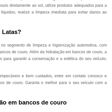
ouro diretamente ao sol, utilize produtos adequados para a
Limpeza a Seco de Carros
Limpeza de 
íquidos, realize a limpeza imediata para evitar danos ao
Limpeza a Vapor Automotiva
Limpeza
Limpeza Automotiva em São Pa
s Latas?
Limpeza Automotiva Zona Norte
Limpeza Ecológica Automotiv
no segmento de limpeza e higienização automotiva, com
Limpeza Interna Automotiva
Limpeza Tecn
bancos de couro. Além da hidratação em bancos de couro, a
Martelinho de Ouro
Martelinho de Ouro
para garantir a conservação e a estética do seu veículo,
Martelinho de Ouro Funilaria e Pintu
Martelinho de Ouro Oficina
impecáveis e bem cuidados, entre em contato conosco e
os de couro. Garanta o melhor para o seu veículo com a
Martelinho de Ouro Zona Nor
Serviço de Martelinho de Our
Martelinho de Ouro Pequenos Amassados
ção em bancos de couro
Martelinho de Ouro Próximo a Mim
M