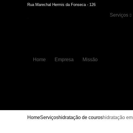
Rua Marechal Hermis da Fonseca - 126
Serviços
Cristalizaçã
automotiva
Faróis
Funilaria
Home
Empresa
Missão
Funilaria e
pintura
Hidratação 
couros
Higienizaçõ
automotiva
Higienizaçõ
automotiva
Home
Serviços
hidratação de couros
hidratação em
internas
Lavagens