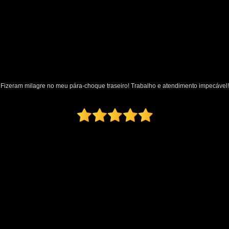
Polimento Automotivo Tira Riscos
Polimento Técnico Automotivo
Polimento Vidro Automotivo
Serviç
Retrovisor Articulado
Retroviso
Retrovisor de Dentro do Carro
Re
Fizeram milagre no meu pára-choque traseiro! Trabalho e atendimento impecável!
Retrovisor Interno
Retrovisor Lateral
Retrovis