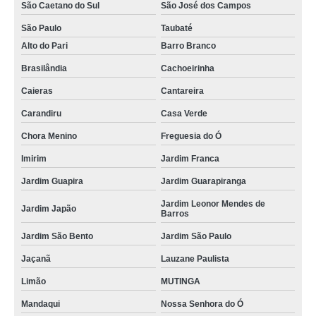
São Caetano do Sul
São José dos Campos
serviço de martelinho de ouro Jardim Guarapiranga
São Paulo
Taubaté
martelinho de ouro funilaria e pintura telefone Diadema
Alto do Pari
Barro Branco
serviço martelinho de ouro telefone Jardim São Paulo
Brasilândia
Cachoeirinha
martelinho de ouro express telefone Tucuruvi
Caieras
Cantareira
onde tem serviço de martelinho de ouro Vila Nivi
Carandiru
Casa Verde
encontrar funilaria martelinho de ouro Vila Maria Alta
Chora Menino
Freguesia do Ó
Imirim
Jardim Franca
onde tem martelinho ouro Jardim Centenário
Jardim Guapira
Jardim Guarapiranga
martelinho ouro contato Jardim Antártica
Jardim Leonor Mendes de
encontrar martelinho de ouro oficina Cotia
Jardim Japão
Barros
serviço de martelinho de ouro contato Vila Nivi
Jardim São Bento
Jardim São Paulo
martelinho de ouro perto de mim telefone Chora Menino
Jaçanã
Lauzane Paulista
martelinho de ouro oficina Pedreira
Limão
MUTINGA
encontrar serviço martelinho de ouro Vila Medeiros
Mandaqui
Nossa Senhora do Ó