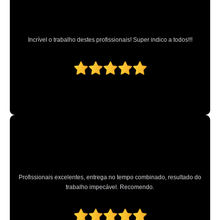
onde tem martelinho de ouro Parque São Domingos
onde tem martelinho de ouro express Santa Cruz
martelinho de ouro express contato Casa Verde
Incrível o trabalho destes profissionais! Super indico a todos!!!
martelinho de ouro mais próximo contato Catanduva
martelinho de ouro telefone ABC
onde tem martelinho de ouro perto de mim ABCD
martelinho de ouro oficina Jardim Guapira
serviço de martelinho de ouro Parque do Chaves
martelinho de ouro mais próximo telefone Lauzane Paulista
encontrar serviço martelinho de ouro São Bernardo Centro
oficina martelinho de ouro São Bernardo do Campo
Profissionais excelentes, entrega no tempo combinado, resultado do
serviço de martelinho de ouro telefone Alphaville Industrial
trabalho impecável. Recomendo.
martelinho de ouro express Pedreira