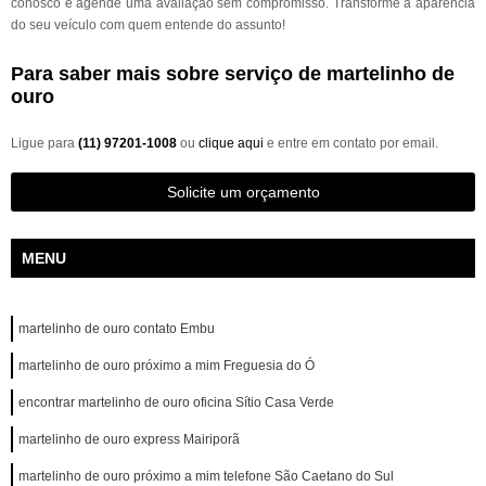
conosco e agende uma avaliação sem compromisso. Transforme a aparência
do seu veículo com quem entende do assunto!
Para saber mais sobre serviço de martelinho de
ouro
Ligue para
(11) 97201-1008
ou
clique aqui
e entre em contato por email.
Solicite um orçamento
MENU
martelinho de ouro contato Embu
martelinho de ouro próximo a mim Freguesia do Ó
encontrar martelinho de ouro oficina Sítio Casa Verde
martelinho de ouro express Mairiporã
martelinho de ouro próximo a mim telefone São Caetano do Sul