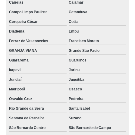
Caierias
Cajamar
martelinho de ouro funilaria e pintura contato Campo Limpo Paulista
Campo Limpo Paulista
Catanduva
serviço martelinho de ouro contato Santa Isabel
Cerqueira César
Cotia
martelinho de ouro perto de mim Cachoeirinha
Diadema
Embu
martelinho de ouro próximo a mim Jardim Leonor Mendes de Barros
Ferraz de Vasconcelos
Francisco Morato
martelinho de ouro oficina telefone Osvaldo Cruz
GRANJA VIANA
Grande São Paulo
funilaria martelinho de ouro contato Osasco
Guararema
Guarulhos
Itapevi
Jarinu
encontrar funilaria martelinho de ouro Cachoeirinha
Jundiaí
Juquitiba
serviço de martelinho de ouro contato Jardim Leonor Mendes de Barros
Mairiporã
Osasco
martelinho de ouro próximo a mim telefone São Caetano do Sul
Osvaldo Cruz
Pedreira
martelinho ouro Embu
Rio Grande da Serra
Santa Isabel
oficina martelinho de ouro contato Rio Grande da Serra
Santana de Parnaíba
Suzano
martelinho de ouro perto de mim contato Lauzane Paulista
São Bernardo Centro
São Bernardo do Campo
funilaria martelinho de ouro telefone Ferraz de Vasconcelos