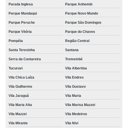
Parada Inglesa
Parque Anhembi
encontrar oficina martelinho de ouro Taubaté
Parque Mandaqui
Parque Novo Mundo
onde tem martelinho de ouro perto de mim São Paulo
Parque Peruche
Parque São Domingos
serviço de martelinho de ouro telefone Vila Mirante
Parque Vitória
Parque do Chaves
martelinho de ouro funilaria e pintura Parque Peruche
Pompéia
Região Central
encontrar serviço de martelinho de ouro Santana
Santa Teresinha
Santana
martelinho de ouro telefone Vila Mazzei
Serra da Cantareira
Tremembé
onde tem funilaria martelinho de ouro Jardim Antártica
Tucuruvi
Vila Albertina
martelinho de ouro contato Parque Novo Mundo
Vila Chica Luíza
Vila Endres
martelinho de ouro perto de mim telefone Guararema
Vila Guilherme
Vila Gustavo
onde tem martelinho de ouro express Vila Chica Luíza
Vila Jaraguá
Vila Maria
encontrar martelinho de ouro ARUJÁ
Vila Maria Alta
Vila Marisa Mazzei
martelinho ouro São Paulo
Vila Mazzei
Vila Medeiros
onde tem martelinho de ouro funilaria e pintura Vila Marisa Mazzei
Vila Mirante
Vila Nivi