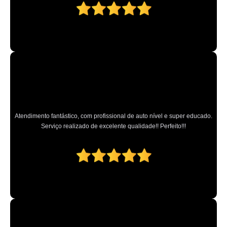
martelinho de ouro oficina contato Chora Menino
martelinho de ouro funilaria e pintura Itapevi
onde tem oficina martelinho de ouro Santana
martelinho de ouro funilaria e pintura contato Jardim Peri
onde tem serviço martelinho de ouro Santana
encontrar martelinho de ouro express Jaçanã
martelinho de ouro express contato Vila Guilherme
Atendimento fantástico, com profissional de auto nível e super educado.
Serviço realizado de excelente qualidade!! Perfeito!!!
encontrar martelinho de ouro funilaria e pintura Francisco Morato
funilaria martelinho de ouro Diadema
encontrar martelinho de ouro próximo a mim Guararema
onde tem martelinho ouro Sítio Casa Verde
martelinho ouro telefone Vila Maria Alta
serviço martelinho de ouro Parque Anhembi