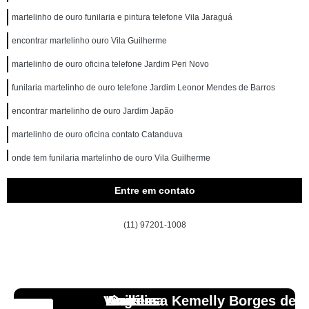
martelinho de ouro funilaria e pintura telefone Vila Jaraguá
encontrar martelinho ouro Vila Guilherme
martelinho de ouro oficina telefone Jardim Peri Novo
funilaria martelinho de ouro telefone Jardim Leonor Mendes de Barros
encontrar martelinho de ouro Jardim Japão
martelinho de ouro oficina contato Catanduva
onde tem funilaria martelinho de ouro Vila Guilherme
onde tem serviço de martelinho de ouro Diadema
Entre em contato
oficina martelinho de ouro contato Arujá
(11) 97201-1008
martelinho de ouro próximo a mim contato Rio Grande da Serra
funilaria martelinho de ouro Santana
martelinho ouro contato Jardim Guapira
Vinicius
Lourdes
Andressa Kemelly Borges de
Angélica
Carlos
onde tem martelinho de ouro Jardim São Bento