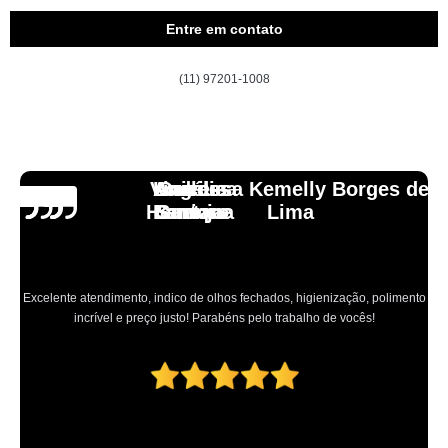
Entre em contato
(11) 97201-1008
Vinicius
Lourdes
Andressa Kemelly Borges de
Angélica
Carlos
Henrique
Laranja
Santoro
Santana
Lima
Excelente atendimento, indico de olhos fechados, higienização, polimento
incrível e preço justo! Parabéns pelo trabalho de vocês!