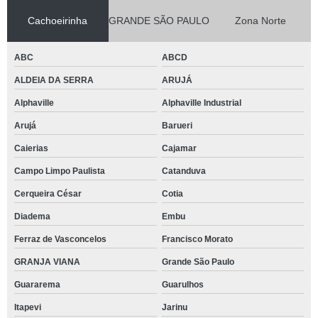
Cachoeirinha
GRANDE SÃO PAULO
Zona Norte
ABC
ABCD
ALDEIA DA SERRA
ARUJÁ
Alphaville
Alphaville Industrial
Arujá
Barueri
Caierias
Cajamar
Campo Limpo Paulista
Catanduva
Cerqueira César
Cotia
Diadema
Embu
Ferraz de Vasconcelos
Francisco Morato
GRANJA VIANA
Grande São Paulo
Guararema
Guarulhos
Itapevi
Jarinu