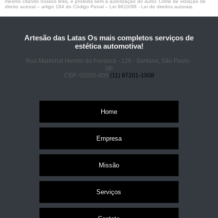
mesmo citando nossos links, é proibida sem a autorização do autor. Crime de violação de
direito autoral – artigo 184 do Código Penal –
Lei 9610/98 - Lei de direitos autorais
.
Artesão das Latas Os mais completos serviços de
estética automotiva!
Rua Marechal Hermis da Fonseca - 126 - Santana, São Paulo -
SP
CEP: 02020-000
(11) 97201-1008
Home
Empresa
Missão
Serviços