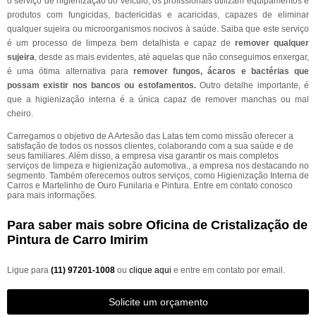
o serviço de higienização do veículo, os profissionais utilizam equipamentos e
produtos com fungicidas, bactericidas e acaricidas, capazes de eliminar
qualquer sujeira ou microorganismos nocivos à saúde. Saiba que este serviço
é um processo de limpeza bem detalhista e capaz de
remover qualquer
sujeira
, desde as mais evidentes, até aquelas que não conseguimos enxergar,
é uma ótima alternativa para
remover fungos, ácaros e bactérias que
possam existir nos bancos ou estofamentos.
Outro detalhe importante, é
que a higienização interna é a única capaz de remover manchas ou mal
cheiro.
Carregamos o objetivo de A Artesão das Latas tem como missão oferecer a
satisfação de todos os nossos clientes, colaborando com a sua saúde e de
seus familiares. Além disso, a empresa visa garantir os mais completos
serviços de limpeza e higienização automotiva., a empresa nos destacando no
segmento. Também oferecemos outros serviços, como Higienização Interna de
Carros e Martelinho de Ouro Funilaria e Pintura. Entre em contato conosco
para mais informações.
Para saber mais sobre Oficina de Cristalização de
Pintura de Carro Imirim
Ligue para
(11) 97201-1008
ou
clique aqui
e entre em contato por email.
Solicite um orçamento