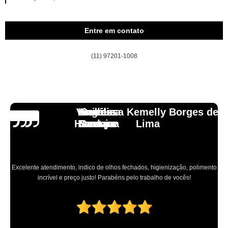
Entre em contato
(11) 97201-1008
Vinicius
Lourdes
Andressa Kemelly Borges de
Angélica
Carlos
Henrique
Laranja
Santoro
Santana
Lima
Excelente atendimento, indico de olhos fechados, higienização, polimento
incrível e preço justo! Parabéns pelo trabalho de vocês!