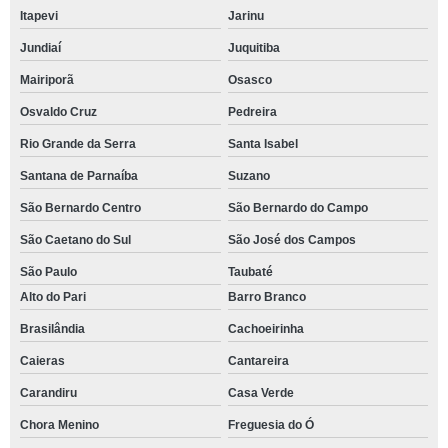
Itapevi
Jarinu
Jundiaí
Juquitiba
Mairiporã
Osasco
Osvaldo Cruz
Pedreira
Rio Grande da Serra
Santa Isabel
Santana de Parnaíba
Suzano
São Bernardo Centro
São Bernardo do Campo
São Caetano do Sul
São José dos Campos
São Paulo
Taubaté
Alto do Pari
Barro Branco
Brasilândia
Cachoeirinha
Caieras
Cantareira
Carandiru
Casa Verde
Chora Menino
Freguesia do Ó