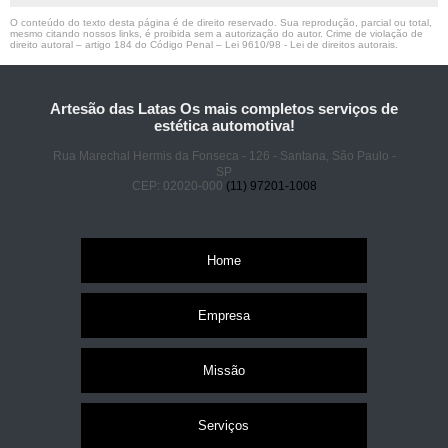
O conteúdo do texto desta página é de direito reservado. Sua reprodução, parcial ou total,
mesmo citando nossos links, é proibida sem a autorização do autor. Crime de violação de
direito autoral – artigo 184 do Código Penal –
Lei 9610/98 - Lei de direitos autorais
.
Artesão das Latas Os mais completos serviços de
estética automotiva!
Rua Marechal Hermis da Fonseca - 126 - Santana, São Paulo -
SP
CEP: 02020-000
(11) 97201-1008
Home
Empresa
Missão
Serviços