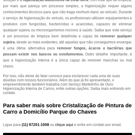
solução é a
higienização automotiva na zona norte
, com este tipo de limpeza,
por mais que pareça um processo simples, a higienização requer alguns
conhecimentos técnicos para que não traga nenhum dano ao veículo. Durante
o serviço de higienização do veículo, os profissionais utilizam equipamentos e
produtos com fungicidas, bactericidas e acaricidas, capazes de eliminar
qualquer sujeira ou microorganismos nocivos à saúde. Saiba que este serviço
é um processo de limpeza bem detalhista e capaz de
remover qualquer
sujeira
, desde as mais evidentes, até aquelas que não conseguimos enxergar,
é uma ótima alternativa para
remover fungos, ácaros e bactérias que
possam existir nos bancos ou estofamentos.
Outro detalhe importante, é
que a higienização interna é a única capaz de remover manchas ou mal
cheiro.
Por isso, não deixe de falar conosco para esclarecer cada uma de suas
dúvidas com nossos funcionários. Além do que já foi apresentado, o
empreendimento também trabalha com Serviço Martelinho de Ouro
Higienização Interna de Carros, entre outras opções. Saiba mais entrando em
contato.
Para saber mais sobre Cristalização de Pintura de
Carro a Domicílio Parque do Chaves
Ligue para
(11) 97201-1008
ou
clique aqui
e entre em contato por email.