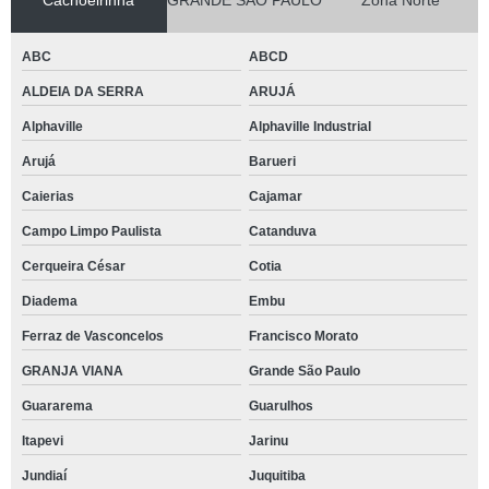
Cachoeirinha
GRANDE SÃO PAULO
Zona Norte
ABC
ABCD
ALDEIA DA SERRA
ARUJÁ
Alphaville
Alphaville Industrial
Arujá
Barueri
Caierias
Cajamar
Campo Limpo Paulista
Catanduva
Cerqueira César
Cotia
Diadema
Embu
Ferraz de Vasconcelos
Francisco Morato
GRANJA VIANA
Grande São Paulo
Guararema
Guarulhos
Itapevi
Jarinu
Jundiaí
Juquitiba