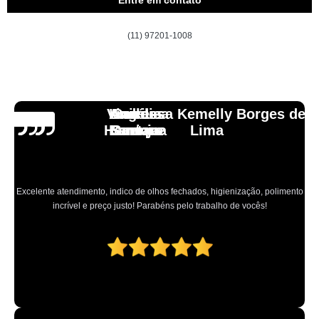
Entre em contato
(11) 97201-1008
Vinicius
Lourdes
Andressa Kemelly Borges de
Angélica
Carlos
Henrique
Laranja
Santoro
Santana
Lima
Excelente atendimento, indico de olhos fechados, higienização, polimento
incrível e preço justo! Parabéns pelo trabalho de vocês!