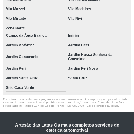
Vila Mazzei
Vila Medeiros
Vila Mirante
Vila Nivi
Zona Norte
Campo da Água Branca
Imirim
Jardim Antártica
Jardim Ceci
Jardim Nossa Senhora da
Jardim Centenário
Consolata
Jardim Peri
Jardim Peri Novo
Jardim Santa Cruz
Santa Cruz
Sítio Casa Verde
O conteúdo do texto desta página é de direito reservado. Sua reprodução, parcial ou total,
mesmo citando nossos links, é proibida sem a autorização do autor. Crime de violação de
direito autoral – artigo 184 do Código Penal –
Lei 9610/98 - Lei de direitos autorais
.
Artesão das Latas Os mais completos serviços de
estética automotiva!