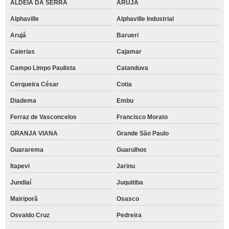
ALDEIA DA SERRA
ARUJÁ
Alphaville
Alphaville Industrial
Arujá
Barueri
Caierias
Cajamar
Campo Limpo Paulista
Catanduva
Cerqueira César
Cotia
Diadema
Embu
Ferraz de Vasconcelos
Francisco Morato
GRANJA VIANA
Grande São Paulo
Guararema
Guarulhos
Itapevi
Jarinu
Jundiaí
Juquitiba
Mairiporã
Osasco
Osvaldo Cruz
Pedreira