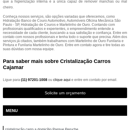
que a higienização interna é a única capaz de remover manchas ou mal
cheiro.
Conheça nossos serviços, são opções variadas que oferecemos, como
Hidratação Banco de Couro Automotivo, Automóveis Oficina Mecânica São
Paulo - SP, Hidratação de Couros e Martelinho de Ouro. Contando com
profissionais qualificados e experientes, o empreendimento entende a
necessidade de cada cliente, buscando a sua satisfação e confiança. Entre em
contato com nossos profissionais e tenha todo o suporte que precisa. Além dos
serviços já citados, também trabalhamos com Martelinho de Ouro Funilaria e
Pintura e Funilaria Martelinho de Ouro. Entre em contato agora e tire todas as
suas dúvidas com nossa equipe.
Para saber mais sobre Cristalização Carros
Cajamar
Ligue para
(11) 97201-1008
ou
clique aqui
e entre em contato por email.
Solicite um orçamento
MENU
cristalização carro a domicílio Parque Peruche