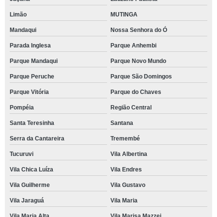
Limão
MUTINGA
Mandaqui
Nossa Senhora do Ó
Parada Inglesa
Parque Anhembi
Parque Mandaqui
Parque Novo Mundo
Parque Peruche
Parque São Domingos
Parque Vitória
Parque do Chaves
Pompéia
Região Central
Santa Teresinha
Santana
Serra da Cantareira
Tremembé
Tucuruvi
Vila Albertina
Vila Chica Luíza
Vila Endres
Vila Guilherme
Vila Gustavo
Vila Jaraguá
Vila Maria
Vila Maria Alta
Vila Marisa Mazzei