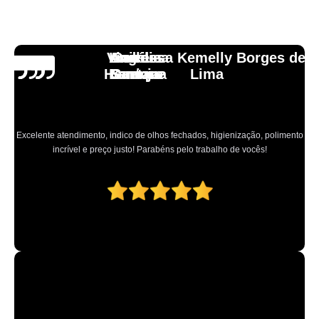
Vinicius
Lourdes
Andressa Kemelly Borges de
Angélica
Carlos
Henrique
Laranja
Santoro
Santana
Lima
Excelente atendimento, indico de olhos fechados, higienização, polimento
incrível e preço justo! Parabéns pelo trabalho de vocês!