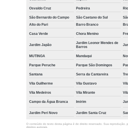
Osvaldo Cruz
Pedreira
Ri
São Bernardo do Campo
São Caetano do Sul
Sã
Alto do Pari
Barro Branco
Bra
Casa Verde
Chora Menino
Fr
Jardim Leonor Mendes de
Jardim Japão
Ja
Barros
MUTINGA
Mandaqui
No
Parque Peruche
Parque São Domingos
Par
Santana
Serra da Cantareira
Tr
Vila Guilherme
Vila Gustavo
Vil
Vila Medeiros
Vila Mirante
Vil
Campo da Água Branca
Imirim
Jar
Jardim Peri Novo
Jardim Santa Cruz
Sa
O conteúdo do texto desta página é de direito reservado. Sua reprodução, pa
direitos autorais
.