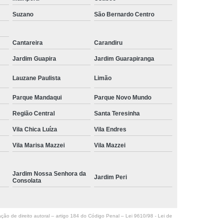
Suzano
São Bernardo Centro
Cantareira
Carandiru
Jardim Guapira
Jardim Guarapiranga
Lauzane Paulista
Limão
Parque Mandaqui
Parque Novo Mundo
Região Central
Santa Teresinha
Vila Chica Luíza
Vila Endres
Vila Marisa Mazzei
Vila Mazzei
Jardim Nossa Senhora da
Jardim Peri
Consolata
ação de direito autoral – artigo 184 do Código Penal –
Lei 9610/98 - Lei de