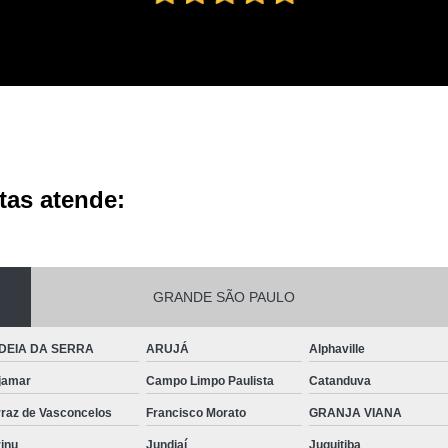
tas atende:
GRANDE SÃO PAULO
DEIA DA SERRA
ARUJÁ
Alphaville
jamar
Campo Limpo Paulista
Catanduva
rraz de Vasconcelos
Francisco Morato
GRANJA VIANA
inu
Jundiaí
Juquitiba