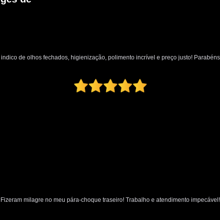
Limpeza a Seco de Carros
Limpeza de 
Limpeza a Vapor Automotiva
Limpeza
Limpeza Automotiva em São Pa
indico de olhos fechados, higienização, polimento incrível e preço justo! Parabéns
Limpeza Automotiva Zona Norte
Limpeza Ecológica Automotiv
Limpeza Interna Automotiva
Limpeza Tecn
Martelinho de Ouro
Martelinho de Ouro
Martelinho de Ouro Funilaria e Pintu
Martelinho de Ouro Oficina
Martelinho de Ouro Zona Nor
Serviço de Martelinho de Our
Martelinho de Ouro Pequenos Amassados
Fizeram milagre no meu pára-choque traseiro! Trabalho e atendimento impecável!
Martelinho de Ouro Próximo a Mim
M