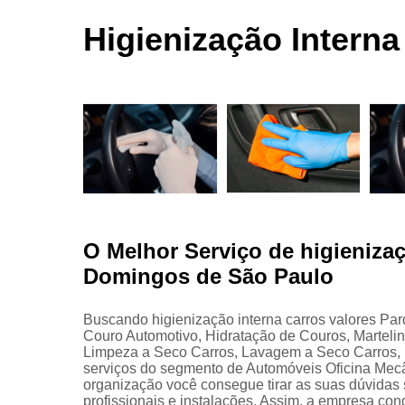
automotivas
seco
Higienização Intern
Limpezas
automotiva
Martelinho
de ouro
Martelo de
ouro
Para choqu
Pintura
automotiva
O Melhor Serviço de higienizaç
Polimento
Domingos de São Paulo
automotivo
Retrovisore
Buscando higienização interna carros valores P
Couro Automotivo, Hidratação de Couros, Marteli
Limpeza a Seco Carros, Lavagem a Seco Carros, 
serviços do segmento de Automóveis Oficina Mecâ
organização você consegue tirar as suas dúvidas 
profissionais e instalações. Assim, a empresa con