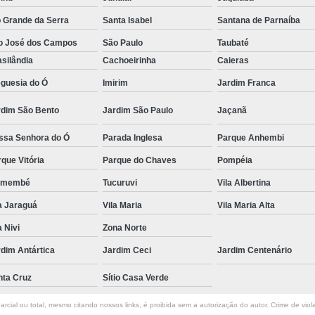
o Grande da Serra
Santa Isabel
Santana de Parnaíba
o José dos Campos
São Paulo
Taubaté
silândia
Cachoeirinha
Caieras
eguesia do Ó
Imirim
Jardim Franca
rdim São Bento
Jardim São Paulo
Jaçanã
ssa Senhora do Ó
Parada Inglesa
Parque Anhembi
que Vitória
Parque do Chaves
Pompéia
emembé
Tucuruvi
Vila Albertina
a Jaraguá
Vila Maria
Vila Maria Alta
a Nivi
Zona Norte
dim Antártica
Jardim Ceci
Jardim Centenário
nta Cruz
Sítio Casa Verde
rcial ou total, mesmo citando nossos links, é proibida sem a autorização do autor. Crime de viol