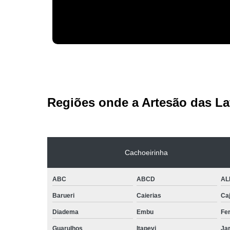
Regiões onde a Artesão das La
Cachoeirinha
ABC
ABCD
AL
Barueri
Caierias
Ca
Diadema
Embu
Fe
Guarulhos
Itapevi
Jar