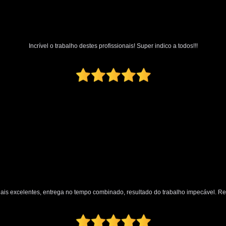
Polimento Automotivo Tira Riscos
Polimento Técnico Automotivo
Polimento Vidro Automotivo
Serviç
Incrível o trabalho destes profissionais! Super indico a todos!!!
Retrovisor Articulado
Retroviso
Retrovisor de Dentro do Carro
Re
Retrovisor Interno
Retrovisor Lateral
Retrovis
nais excelentes, entrega no tempo combinado, resultado do trabalho impecável. 