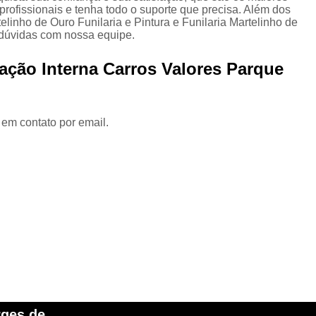
rofissionais e tenha todo o suporte que precisa. Além dos
linho de Ouro Funilaria e Pintura e Funilaria Martelinho de
Higienização Automotiva Zon
s dúvidas com nossa equipe.
Higienização Completa Autom
ação Interna Carros Valores Parque
Higienização de Estofados de Carr
Higienização Automot
Higienização Automotiva Interna Zona 
 em contato por email.
Higienização Interna Carro
Higienização Interna de Automóve
Higienização Interna de Veículo
Lavagem Interna Automotiva
Lavagem Int
Lavagem a Seco Carros
Lav
Lavagem a Seco de Carros
Lav
Lavagem a Seco de Carros Zona Nor
Lavagem Automotiva a Seco
Lavagem 
rges de