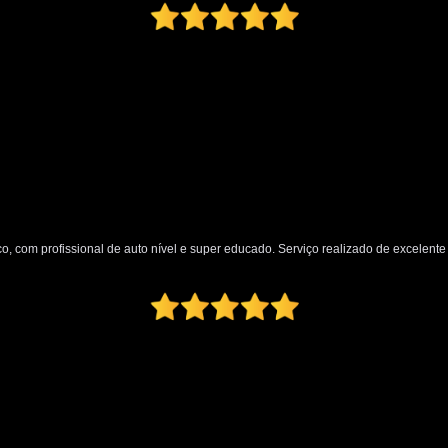
Oficina Martelo de Ouro
Orçamento Mar
Preço Martelinho de Ouro Amassado
Valor Martelinho de Ouro
par
para Choque de Caminhão
para Ch
para Choque Dianteiro Completo
para Choque Lateral
para Choque Novo
para Choque Traseiro Original
o, com profissional de auto nível e super educado. Serviço realizado de excelente q
Loja de Pintura Automotiva
Micro Pintur
Oficina Pintura Automotiva
Pintura Inter
Pintura Texturizada Automotiva
Reparo Pintura Automotiva
Retoque de Pi
Melhor Polimento Automotivo
Pintura e Polimento Automotivo