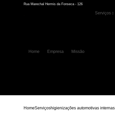
Rua Marechal Hermis da Fonseca - 126
Serviços
Cristalizaçã
automotiva
Faróis
Funilaria
Home
Empresa
Missão
Funilaria e
pintura
Hidratação 
couros
Higienizaçõ
automotiva
Higienizaçõ
automotiva
internas
Home
Serviços
higienizações automotivas internas
Lavagens