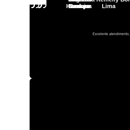
Henrique
Laranja
Santoro
Santana
Lima
Excelente atendimento, 