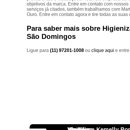
objetivos da marca. Entre em contato com nossos p
serviços já citados, também trabalhamos com Marte
Ouro. Entre em contato agora e tire todas as sua
Para saber mais sobre Higieniz
São Domingos
Ligue para
(11) 97201-1008
ou
clique aqui
e entre
Vinicius
Lourdes
Andressa Kemelly Bo
Angélica
Carlos