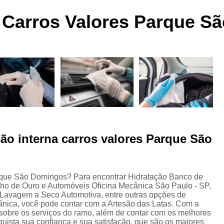
 a
Funilaria e Pintura na Zona Norte
a Carros Valores Parque 
Funilaria e Pintura Preço
Funilaria e Pin
Oficina Funilaria e Pintura
Pequenos Repar
s
Pintura e Funilaria Automotiv
s
Hidratação Banco de Couro Automotivo
Hidratação Couro Automotivo
Hid
Hidratação Couro Automotivo Zona
es
Hidratação do Couro Automotivo
ão interna carros valores Parque São
Hidratação em Bancos de Couro
Higienização e Hidra
Limpeza e Hidratação de Couro Au
s
arque São Domingos? Para encontrar Hidratação Banco de
nho de Ouro e Automóveis Oficina Mecânica São Paulo - SP,
Higienização Automotiva Bancos
Lavagem a Seco Automotiva, entre outras opções de
nica, você pode contar com a Artesão das Latas. Com a
Higienização Automotiva Completa
sobre os serviços do ramo, além de contar com os melhores
quista sua confiança e sua satisfação, que são os maiores
Higienização Automotiva Enchent