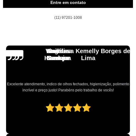
Entre em contato
(11) 97201-1008
Vinicius
Lourdes
Andressa Kemelly Borges de
Angélica
Carlos
Henrique
Laranja
Santoro
Santana
Lima
Excelente atendimento, indico de olhos fechados, higienização, polimento
incrível e preço justo! Parabéns pelo trabalho de vocês!