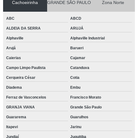
Cachoeirinha
GRANDE SÃO PAULO
Zona Norte
ABC
ABCD
ALDEIA DA SERRA
ARUJÁ
Alphaville
Alphaville Industrial
Arujá
Barueri
Caierias
Cajamar
Campo Limpo Paulista
Catanduva
Cerqueira César
Cotia
Diadema
Embu
Ferraz de Vasconcelos
Francisco Morato
GRANJA VIANA
Grande São Paulo
Guararema
Guarulhos
Itapevi
Jarinu
Jundiaí
Juquitiba