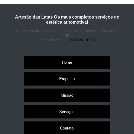
Artesão das Latas Os mais completos serviços de
estética automotiva!
Rua Marechal Hermis da Fonseca - 126 - Santana, São Paulo -
SP
CEP: 02020-000
(11) 97201-1008
Home
Empresa
Missão
Serviços
Contato