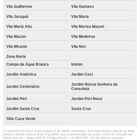
Vila Guilherme
Vila Gustavo
Vila Jaraguá
Vila Maria
Vila Maria Alta
Vila Marisa Mazzei
Vila Mazzei
Vila Medeiros
Vila Mirante
Vila Nivi
Zona Norte
Campo da Água Branca
Imirim
Jardim Antártica
Jardim Ceci
Jardim Nossa Senhora da
Jardim Centenário
Consolata
Jardim Peri
Jardim Peri Novo
Jardim Santa Cruz
Santa Cruz
Sítio Casa Verde
O conteúdo do texto desta página é de direito reservado. Sua reprodução, parcial ou total,
mesmo citando nossos links, é proibida sem a autorização do autor. Crime de violação de
direito autoral – artigo 184 do Código Penal –
Lei 9610/98 - Lei de direitos autorais
.