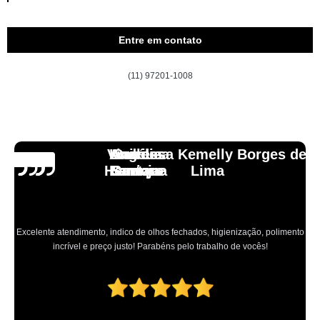
Entre em contato
(11) 97201-1008
Vinicius
Lourdes
Andressa Kemelly Borges de
Angélica
Carlos
Henrique
Laranja
Santoro
Santana
Lima
Excelente atendimento, indico de olhos fechados, higienização, polimento
incrível e preço justo! Parabéns pelo trabalho de vocês!