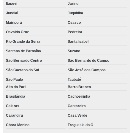
Itapevi
Jarinu
Jundiaí
Juquitiba
Mairiporã
Osasco
Osvaldo Cruz
Pedreira
Rio Grande da Serra
Santa Isabel
Santana de Parnaíba
Suzano
São Bernardo Centro
São Bernardo do Campo
São Caetano do Sul
São José dos Campos
São Paulo
Taubaté
Alto do Pari
Barro Branco
Brasilândia
Cachoeirinha
Caieras
Cantareira
Carandiru
Casa Verde
Chora Menino
Freguesia do Ó