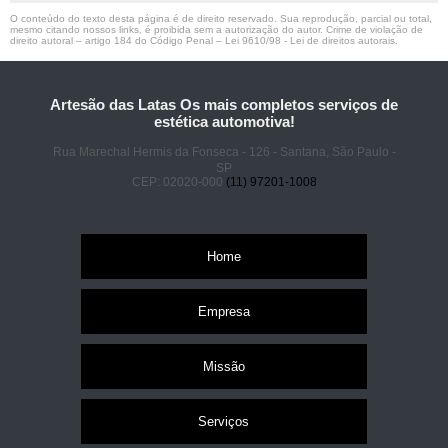
O conteúdo do texto desta página é de direito reservado. Sua reprodução, parcial ou total,
mesmo citando nossos links, é proibida sem a autorização do autor. Crime de violação de
direito autoral – artigo 184 do Código Penal –
Lei 9610/98 - Lei de direitos autorais
.
Artesão das Latas Os mais completos serviços de
estética automotiva!
Rua Marechal Hermis da Fonseca - 126 - Santana, São Paulo -
SP
CEP: 02020-000
(11) 97201-1008
Home
Empresa
Missão
Serviços