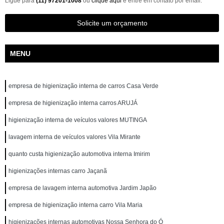
Ligue para
(11) 97201-1008
ou
clique aqui
e entre em contato por email.
Solicite um orçamento
MENU
empresa de higienização interna de carros Casa Verde
empresa de higienização interna carros ARUJÁ
higienização interna de veículos valores MUTINGA
lavagem interna de veículos valores Vila Mirante
quanto custa higienização automotiva interna Imirim
higienizações internas carro Jaçanã
empresa de lavagem interna automotiva Jardim Japão
empresa de higienização interna carro Vila Maria
higienizações internas automotivas Nossa Senhora do Ó