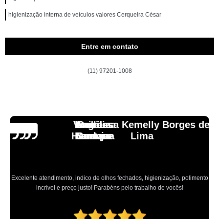
higienização interna de veículos valores Cerqueira César
Entre em contato
(11) 97201-1008
Vinicius
Lourdes
Andressa Kemelly Borges de
Angélica
Carlos
Henrique
Laranja
Santoro
Santana
Lima
Excelente atendimento, indico de olhos fechados, higienização, polimento
incrível e preço justo! Parabéns pelo trabalho de vocês!