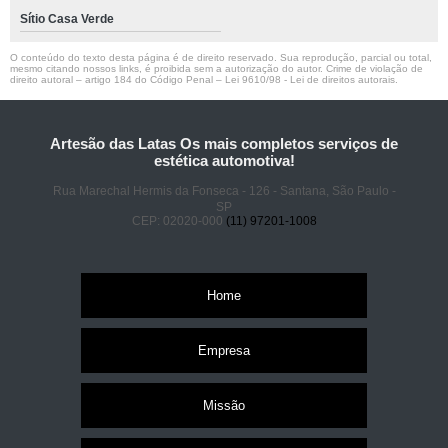
Sítio Casa Verde
O conteúdo do texto desta página é de direito reservado. Sua reprodução, parcial ou total,
mesmo citando nossos links, é proibida sem a autorização do autor. Crime de violação de
direito autoral – artigo 184 do Código Penal –
Lei 9610/98 - Lei de direitos autorais
.
Artesão das Latas Os mais completos serviços de
estética automotiva!
Rua Marechal Hermis da Fonseca - 126 - Santana, São Paulo -
SP
CEP: 02020-000
(11) 97201-1008
Home
Empresa
Missão