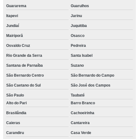
Guararema
Guarulhos
Itapevi
Jarinu
Jundiaí
Juquitiba
Mairiporã
Osasco
Osvaldo Cruz
Pedreira
Rio Grande da Serra
Santa Isabel
Santana de Parnaíba
Suzano
São Bernardo Centro
São Bernardo do Campo
São Caetano do Sul
São José dos Campos
São Paulo
Taubaté
Alto do Pari
Barro Branco
Brasilândia
Cachoeirinha
Caieras
Cantareira
Carandiru
Casa Verde