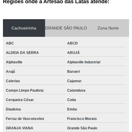
Regiões onde a Artesão das Latas atende:
Cachoeirinha
GRANDE SÃO PAULO
Zona Norte
ABC
ABCD
ALDEIA DA SERRA
ARUJÁ
Alphaville
Alphaville Industrial
Arujá
Barueri
Caierias
Cajamar
Campo Limpo Paulista
Catanduva
Cerqueira César
Cotia
Diadema
Embu
Ferraz de Vasconcelos
Francisco Morato
GRANJA VIANA
Grande São Paulo