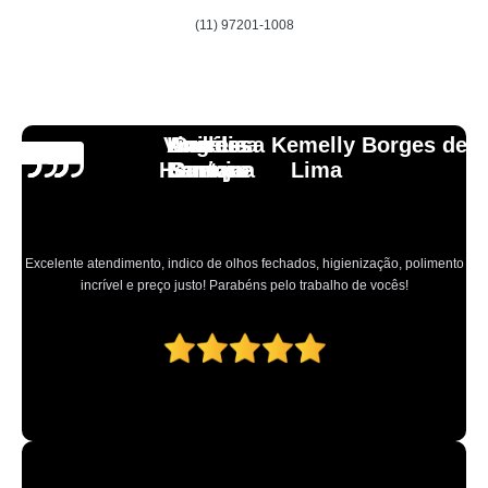
(11) 97201-1008
Vinicius
Lourdes
Andressa Kemelly Borges de
Angélica
Carlos
Henrique
Laranja
Santoro
Santana
Lima
Excelente atendimento, indico de olhos fechados, higienização, polimento
incrível e preço justo! Parabéns pelo trabalho de vocês!