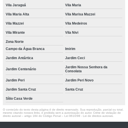
Vila Jaraguá
Vila Maria
Vila Maria Alta
Vila Marisa Mazzei
Vila Mazzei
Vila Medeiros
Vila Mirante
Vila Nivi
Zona Norte
Campo da Água Branca
Imirim
Jardim Antártica
Jardim Ceci
Jardim Nossa Senhora da
Jardim Centenário
Consolata
Jardim Peri
Jardim Peri Novo
Jardim Santa Cruz
Santa Cruz
Sítio Casa Verde
O conteúdo do texto desta página é de direito reservado. Sua reprodução, parcial ou total,
mesmo citando nossos links, é proibida sem a autorização do autor. Crime de violação de
direito autoral – artigo 184 do Código Penal –
Lei 9610/98 - Lei de direitos autorais
.