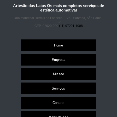
Artesão das Latas Os mais completos serviços de
estética automotiva!
Rua Marechal Hermis da Fonseca - 126 - Santana, São Paulo -
SP
CEP: 02020-000
(11) 97201-1008
Home
Empresa
Missão
Serviços
Contato