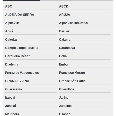
ABC
ABCD
ALDEIA DA SERRA
ARUJÁ
Alphaville
Alphaville Industrial
Arujá
Barueri
Caierias
Cajamar
Campo Limpo Paulista
Catanduva
Cerqueira César
Cotia
Diadema
Embu
Ferraz de Vasconcelos
Francisco Morato
GRANJA VIANA
Grande São Paulo
Guararema
Guarulhos
Itapevi
Jarinu
Jundiaí
Juquitiba
Mairiporã
Osasco