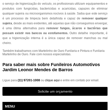
o serviço de higienização do veículo, os profissionais utilizam equipamentos e
produtos com fungicidas, bactericidas e acaricidas, capazes de eliminar
qualquer sujeira ou microorganismos nocivos à saúde. Saiba que este serviço
é um processo de limpeza bem detalhista e capaz de
remover qualquer
sujeira
, desde as mais evidentes, até aquelas que não conseguimos enxergar,
é uma ótima alternativa para
remover fungos, ácaros e bactérias que
possam existir nos bancos ou estofamentos.
Outro detalhe importante, é
que a higienização interna é a única capaz de remover manchas ou mal
cheiro.
Também trabalhamos com Martelinho de Ouro Funilaria e Pintura e Funilaria
Martelinho de Ouro. Fale com nossos especialistas.
Para saber mais sobre Funileiros Automotivos
Jardim Leonor Mendes de Barros
Ligue para
(11) 97201-1008
ou
clique aqui
e entre em contato por email.
Solicite um orçamento
MENU