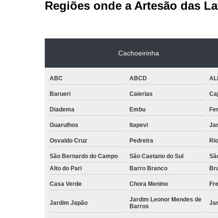
Regiões onde a Artesão das La
Cachoeirinha
ABC
ABCD
AL
Barueri
Caierias
Ca
Diadema
Embu
Fe
Guarulhos
Itapevi
Jar
Osvaldo Cruz
Pedreira
Ri
São Bernardo do Campo
São Caetano do Sul
Sã
Alto do Pari
Barro Branco
Bra
Casa Verde
Chora Menino
Fr
Jardim Leonor Mendes de
Jardim Japão
Ja
Barros