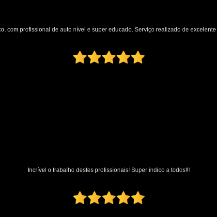
Polimento Automotivo Tira Riscos
Polimento Técnico Automotivo
o, com profissional de auto nível e super educado. Serviço realizado de excelente q
Polimento Vidro Automotivo
Serviç
Retrovisor Articulado
Retroviso
Retrovisor de Dentro do Carro
Re
Retrovisor Interno
Retrovisor Lateral
Retrovis
Incrível o trabalho destes profissionais! Super indico a todos!!!