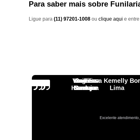
Para saber mais sobre Funilar
Ligue para
(11) 97201-1008
ou
clique aqui
e entre
Vinicius
Lourdes
Andressa Kemelly Bo
Angélica
Carlos
Henrique
Laranja
Santoro
Santana
Lima
Excelente atendimento, 