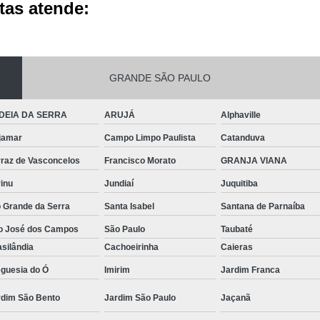
tas atende:
GRANDE SÃO PAULO
DEIA DA SERRA
ARUJÁ
Alphaville
jamar
Campo Limpo Paulista
Catanduva
rraz de Vasconcelos
Francisco Morato
GRANJA VIANA
inu
Jundiaí
Juquitiba
o Grande da Serra
Santa Isabel
Santana de Parnaíba
o José dos Campos
São Paulo
Taubaté
silândia
Cachoeirinha
Caieras
eguesia do Ó
Imirim
Jardim Franca
rdim São Bento
Jardim São Paulo
Jaçanã