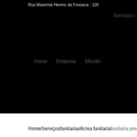
Rua Marechal Hermis da Fonseca - 126
Serviços
Cristalizaçã
automotiva
Faróis
Funilaria
Home
Empresa
Missão
Funilaria e
pintura
Hidratação 
couros
Higienizaçõ
automotiva
Higienizaçõ
automotiva
internas
Home
Serviços
funilaria
oficina funilaria
funilaria p
Lavagens