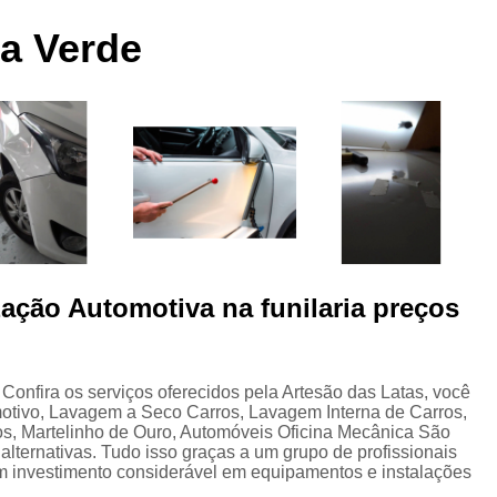
 a
Funilaria e Pintura na Zona Norte
sa Verde
Funilaria e Pintura Preço
Funilaria e Pin
Oficina Funilaria e Pintura
Pequenos Repar
s
Pintura e Funilaria Automotiv
s
Hidratação Banco de Couro Automotivo
Hidratação Couro Automotivo
Hid
Hidratação Couro Automotivo Zona
es
Hidratação do Couro Automotivo
ação Automotiva na funilaria preços
Hidratação em Bancos de Couro
Higienização e Hidra
Limpeza e Hidratação de Couro Au
s
Confira os serviços oferecidos pela Artesão das Latas, você
otivo, Lavagem a Seco Carros, Lavagem Interna de Carros,
Higienização Automotiva Bancos
s, Martelinho de Ouro, Automóveis Oficina Mecânica São
alternativas. Tudo isso graças a um grupo de profissionais
Higienização Automotiva Completa
um investimento considerável em equipamentos e instalações
Higienização Automotiva Enchent