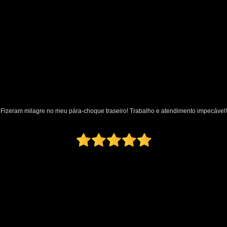
Oficina Martelo de Ouro
Orçamento Mar
Preço Martelinho de Ouro Amassado
Valor Martelinho de Ouro
par
para Choque de Caminhão
para Ch
para Choque Dianteiro Completo
para Choque Lateral
para Choque Novo
Fizeram milagre no meu pára-choque traseiro! Trabalho e atendimento impecável!
para Choque Traseiro Original
Loja de Pintura Automotiva
Micro Pintur
Oficina Pintura Automotiva
Pintura Inter
Pintura Texturizada Automotiva
Reparo Pintura Automotiva
Retoque de Pi
Melhor Polimento Automotivo
Pintura e Polimento Automotivo