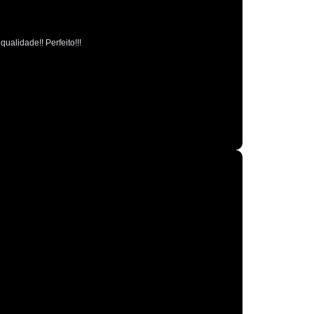
Polimento Espelhamento Automotivo
Polimento Verniz Automotivo
ualidade!! Perfeito!!!
o de Polimento Automotivo
Retrovisor
r de Caminhão
Retrovisor de Carro
trovisor Direito
Retrovisor Esquerdo
Retrovisor Original
Retrovisor Panoramico
or Redondo