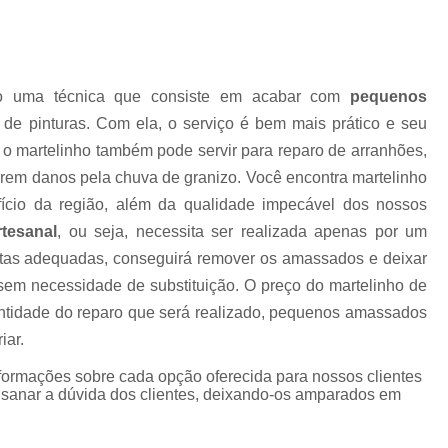
Higienização Automotiva Zon
Higienização Completa Autom
mo uma técnica que consiste em acabar com
pequenos
Higienização de Estofados de Carr
de pinturas. Com ela, o serviço é bem mais prático e seu
Higienização Automot
, o martelinho também pode servir para reparo de arranhões,
Higienização Automotiva Interna Zona 
em danos pela chuva de granizo. Você encontra martelinho
Higienização Interna Carro
ício da região, além da qualidade impecável dos nossos
rtesanal
, ou seja, necessita ser realizada apenas por um
Higienização Interna de Automóve
entas adequadas, conseguirá remover os amassados e deixar
Higienização Interna de Veículo
 sem necessidade de substituição. O preço do martelinho de
Lavagem Interna Automotiva
Lavagem Int
ntidade do reparo que será realizado, pequenos amassados
Lavagem a Seco Carros
Lav
iar.
Lavagem a Seco de Carros
Lav
nformações sobre cada opção oferecida para nossos clientes
anar a dúvida dos clientes, deixando-os amparados em
Lavagem a Seco de Carros Zona Nor
Lavagem Automotiva a Seco
Lavagem 