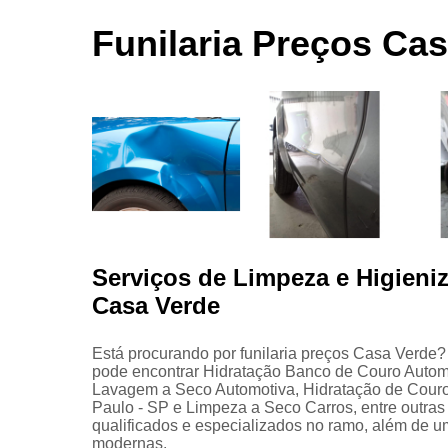
automotivas
seco
Funilaria Preços Ca
Limpezas
automotiva
Martelinho
de ouro
Martelo de
ouro
Para choqu
Pintura
automotiva
Serviços de Limpeza e Higieniz
Polimento
Casa Verde
automotivo
Retrovisore
Está procurando por funilaria preços Casa Verde? 
pode encontrar Hidratação Banco de Couro Autom
Lavagem a Seco Automotiva, Hidratação de Couro
Paulo - SP e Limpeza a Seco Carros, entre outras 
qualificados e especializados no ramo, além de 
modernas.