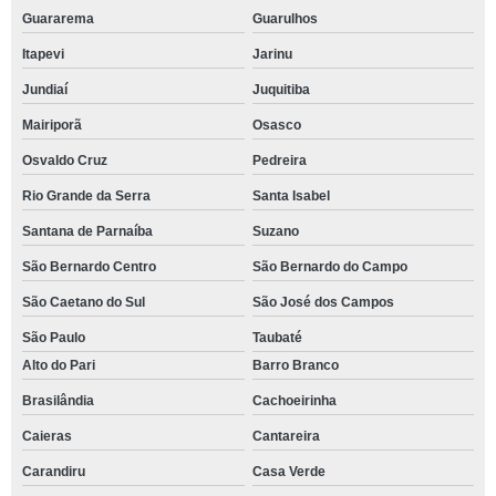
Guararema
Guarulhos
Itapevi
Jarinu
Jundiaí
Juquitiba
Mairiporã
Osasco
Osvaldo Cruz
Pedreira
Rio Grande da Serra
Santa Isabel
Santana de Parnaíba
Suzano
São Bernardo Centro
São Bernardo do Campo
São Caetano do Sul
São José dos Campos
São Paulo
Taubaté
Alto do Pari
Barro Branco
Brasilândia
Cachoeirinha
Caieras
Cantareira
Carandiru
Casa Verde