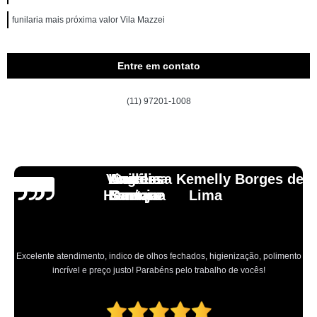
funilaria mais próxima valor Vila Mazzei
Entre em contato
(11) 97201-1008
Vinicius
Lourdes
Andressa Kemelly Borges de
Angélica
Carlos
Henrique
Laranja
Santoro
Santana
Lima
Excelente atendimento, indico de olhos fechados, higienização, polimento
incrível e preço justo! Parabéns pelo trabalho de vocês!