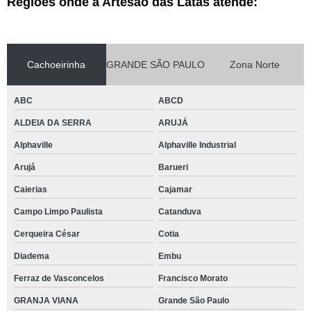
Regiões onde a Artesão das Latas atende:
Cachoeirinha
GRANDE SÃO PAULO
Zona Norte
ABC
ABCD
ALDEIA DA SERRA
ARUJÁ
Alphaville
Alphaville Industrial
Arujá
Barueri
Caierias
Cajamar
Campo Limpo Paulista
Catanduva
Cerqueira César
Cotia
Diadema
Embu
Ferraz de Vasconcelos
Francisco Morato
GRANJA VIANA
Grande São Paulo