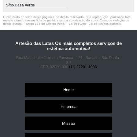
Sítio Casa Verde
O conteúdo do texto desta página é de direito reservado. Sua reprodução, parcial ou total,
mesmo citando nossos links, é proibida sem a autorização do autor. Crime de violação de
direito autoral – artigo 184 do Código Penal –
Lei 9610/98 - Lei de direitos autorais
.
Artesão das Latas Os mais completos serviços de
estética automotiva!
Rua Marechal Hermis da Fonseca - 126 - Santana, São Paulo -
SP
CEP: 02020-000
(11) 97201-1008
Home
Empresa
Missão