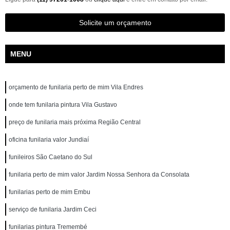
Solicite um orçamento
MENU
orçamento de funilaria perto de mim Vila Endres
onde tem funilaria pintura Vila Gustavo
preço de funilaria mais próxima Região Central
oficina funilaria valor Jundiaí
funileiros São Caetano do Sul
funilaria perto de mim valor Jardim Nossa Senhora da Consolata
funilarias perto de mim Embu
serviço de funilaria Jardim Ceci
funilarias pintura Tremembé