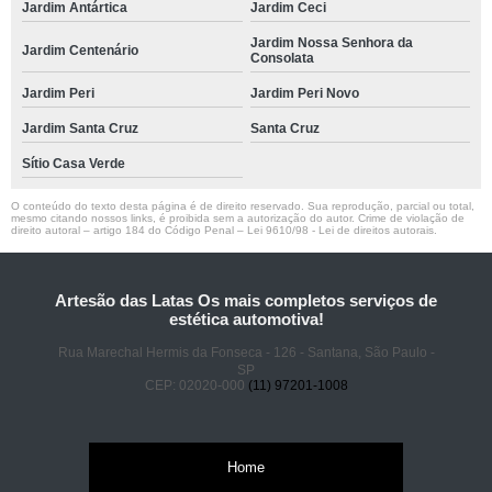
Jardim Antártica
Jardim Ceci
Jardim Nossa Senhora da
Jardim Centenário
Consolata
Jardim Peri
Jardim Peri Novo
Jardim Santa Cruz
Santa Cruz
Sítio Casa Verde
O conteúdo do texto desta página é de direito reservado. Sua reprodução, parcial ou total,
mesmo citando nossos links, é proibida sem a autorização do autor. Crime de violação de
direito autoral – artigo 184 do Código Penal –
Lei 9610/98 - Lei de direitos autorais
.
Artesão das Latas Os mais completos serviços de
estética automotiva!
Rua Marechal Hermis da Fonseca - 126 - Santana, São Paulo -
SP
CEP: 02020-000
(11) 97201-1008
Home