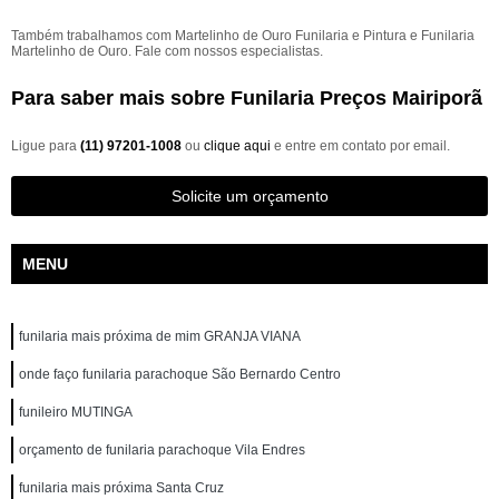
Também trabalhamos com Martelinho de Ouro Funilaria e Pintura e Funilaria
Martelinho de Ouro. Fale com nossos especialistas.
Para saber mais sobre Funilaria Preços Mairiporã
Ligue para
(11) 97201-1008
ou
clique aqui
e entre em contato por email.
Solicite um orçamento
MENU
funilaria mais próxima de mim GRANJA VIANA
onde faço funilaria parachoque São Bernardo Centro
funileiro MUTINGA
orçamento de funilaria parachoque Vila Endres
funilaria mais próxima Santa Cruz