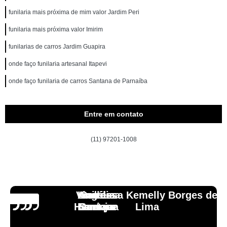
funilaria mais próxima de mim valor Jardim Peri
funilaria mais próxima valor Imirim
funilarias de carros Jardim Guapira
onde faço funilaria artesanal Itapevi
onde faço funilaria de carros Santana de Parnaíba
Entre em contato
(11) 97201-1008
Vinicius
Lourdes
Andressa Kemelly Borges de
Angélica
Carlos
Henrique
Laranja
Santoro
Santana
Lima