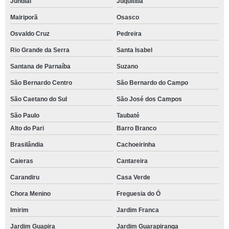
Jundiaí
Juquitiba
Mairiporã
Osasco
Osvaldo Cruz
Pedreira
Rio Grande da Serra
Santa Isabel
Santana de Parnaíba
Suzano
São Bernardo Centro
São Bernardo do Campo
São Caetano do Sul
São José dos Campos
São Paulo
Taubaté
Alto do Pari
Barro Branco
Brasilândia
Cachoeirinha
Caieras
Cantareira
Carandiru
Casa Verde
Chora Menino
Freguesia do Ó
Imirim
Jardim Franca
Jardim Guapira
Jardim Guarapiranga