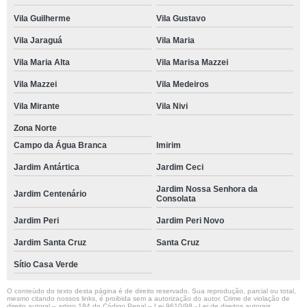
Vila Guilherme
Vila Gustavo
Vila Jaraguá
Vila Maria
Vila Maria Alta
Vila Marisa Mazzei
Vila Mazzei
Vila Medeiros
Vila Mirante
Vila Nivi
Zona Norte
Campo da Água Branca
Imirim
Jardim Antártica
Jardim Ceci
Jardim Nossa Senhora da
Jardim Centenário
Consolata
Jardim Peri
Jardim Peri Novo
Jardim Santa Cruz
Santa Cruz
Sítio Casa Verde
O conteúdo do texto desta página é de direito reservado. Sua reprodução, parcial ou total,
mesmo citando nossos links, é proibida sem a autorização do autor. Crime de violação de
direito autoral – artigo 184 do Código Penal –
Lei 9610/98 - Lei de direitos autorais
.