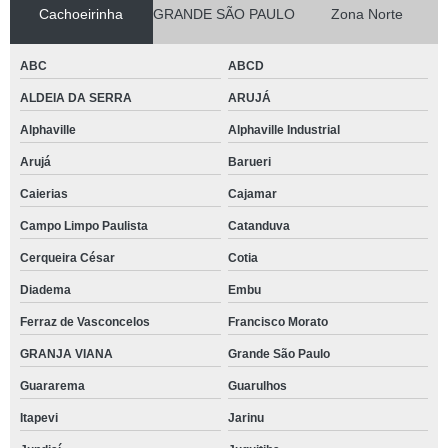
Cachoeirinha
GRANDE SÃO PAULO
Zona Norte
ABC
ABCD
ALDEIA DA SERRA
ARUJÁ
Alphaville
Alphaville Industrial
Arujá
Barueri
Caierias
Cajamar
Campo Limpo Paulista
Catanduva
Cerqueira César
Cotia
Diadema
Embu
Ferraz de Vasconcelos
Francisco Morato
GRANJA VIANA
Grande São Paulo
Guararema
Guarulhos
Itapevi
Jarinu