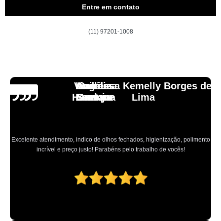
Entre em contato
(11) 97201-1008
Vinicius
Lourdes
Andressa Kemelly Borges de
Angélica
Carlos
Henrique
Laranja
Santoro
Santana
Lima
Excelente atendimento, indico de olhos fechados, higienização, polimento
incrível e preço justo! Parabéns pelo trabalho de vocês!