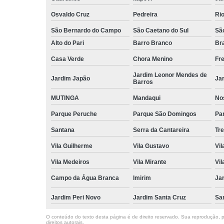
Osvaldo Cruz
Pedreira
Ri
São Bernardo do Campo
São Caetano do Sul
Sã
Alto do Pari
Barro Branco
Bra
Casa Verde
Chora Menino
Fr
Jardim Leonor Mendes de
Jardim Japão
Ja
Barros
MUTINGA
Mandaqui
No
Parque Peruche
Parque São Domingos
Par
Santana
Serra da Cantareira
Tr
Vila Guilherme
Vila Gustavo
Vil
Vila Medeiros
Vila Mirante
Vil
Campo da Água Branca
Imirim
Jar
Jardim Peri Novo
Jardim Santa Cruz
Sa
O conteúdo do texto desta página é de direito reservado. Sua reprodução, pa
direitos autorais
.