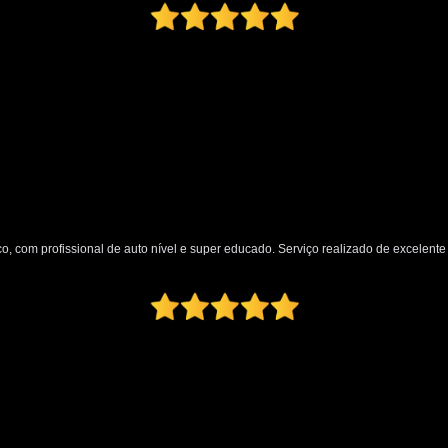
Oficina Martelo de Ouro
Orçamento Mar
Preço Martelinho de Ouro Amassado
Valor Martelinho de Ouro
par
para Choque de Caminhão
para Ch
para Choque Dianteiro Completo
para Choque Lateral
para Choque Novo
para Choque Traseiro Original
o, com profissional de auto nível e super educado. Serviço realizado de excelente q
Loja de Pintura Automotiva
Micro Pintur
Oficina Pintura Automotiva
Pintura Inter
Pintura Texturizada Automotiva
Reparo Pintura Automotiva
Retoque de Pi
Melhor Polimento Automotivo
Pintura e Polimento Automotivo