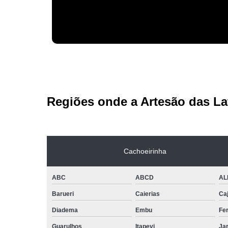
Regiões onde a Artesão das La
Cachoeirinha
ABC
ABCD
AL
Barueri
Caierias
Ca
Diadema
Embu
Fe
Guarulhos
Itapevi
Jar