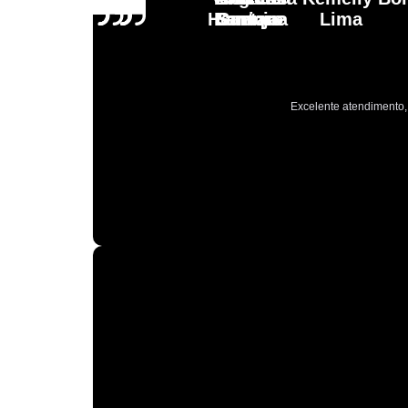
Henrique
Laranja
Santoro
Santana
Lima
Excelente atendimento, 