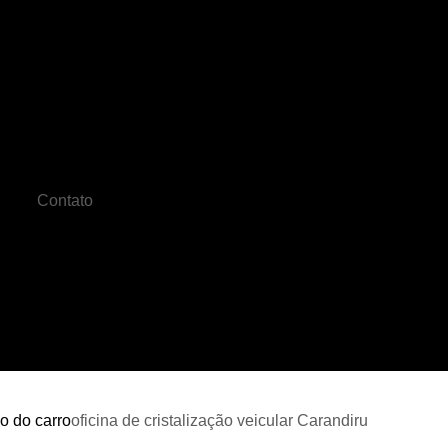
Cristalização Carro
Cristalização de C
o
Cristalização de Pintura Automotiv
Cristalização do Carro
Cristalizaçã
Cristalização Pintura Automotiva
Crista
Contato
Cristalização Veicular
Farois Automotiv
Farol de Led Automotivo
Faro
de
Farol de Milha Universal
Farol de Moto
es
Funilaria Artesanal
Funilaria 
s
Funilaria na Zona Norte
Funilaria Perto
es
s
Funilaria Zona Norte
Funileiro
Serviço de Funilaria
Funilaria e Pintura 
ão do carro
oficina de cristalização veicular Carandiru