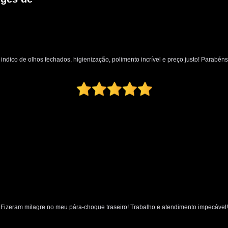
Limpeza a Seco de Carros
Limpeza de 
Limpeza a Vapor Automotiva
Limpeza
Limpeza Automotiva em São Pa
indico de olhos fechados, higienização, polimento incrível e preço justo! Parabéns
Limpeza Automotiva Zona Norte
Limpeza Ecológica Automotiv
Limpeza Interna Automotiva
Limpeza Tecn
Martelinho de Ouro
Martelinho de Ouro
Martelinho de Ouro Funilaria e Pintu
Martelinho de Ouro Oficina
Martelinho de Ouro Zona Nor
Serviço de Martelinho de Our
Martelinho de Ouro Pequenos Amassados
Fizeram milagre no meu pára-choque traseiro! Trabalho e atendimento impecável!
Martelinho de Ouro Próximo a Mim
M