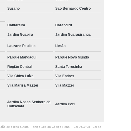
Suzano
São Bernardo Centro
Cantareira
Carandiru
Jardim Guapira
Jardim Guarapiranga
Lauzane Paulista
Limão
Parque Mandaqui
Parque Novo Mundo
Região Central
Santa Teresinha
Vila Chica Luíza
Vila Endres
Vila Marisa Mazzei
Vila Mazzei
Jardim Nossa Senhora da
Jardim Peri
Consolata
ação de direito autoral – artigo 184 do Código Penal –
Lei 9610/98 - Lei de