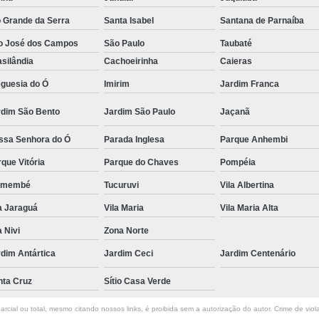
o Grande da Serra
Santa Isabel
Santana de Parnaíba
o José dos Campos
São Paulo
Taubaté
silândia
Cachoeirinha
Caieras
eguesia do Ó
Imirim
Jardim Franca
rdim São Bento
Jardim São Paulo
Jaçanã
ssa Senhora do Ó
Parada Inglesa
Parque Anhembi
que Vitória
Parque do Chaves
Pompéia
emembé
Tucuruvi
Vila Albertina
a Jaraguá
Vila Maria
Vila Maria Alta
a Nivi
Zona Norte
dim Antártica
Jardim Ceci
Jardim Centenário
nta Cruz
Sítio Casa Verde
rcial ou total, mesmo citando nossos links, é proibida sem a autorização do autor. Crime de viol