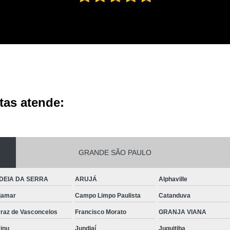
tas atende:
GRANDE SÃO PAULO
DEIA DA SERRA
ARUJÁ
Alphaville
jamar
Campo Limpo Paulista
Catanduva
rraz de Vasconcelos
Francisco Morato
GRANJA VIANA
inu
Jundiaí
Juquitiba