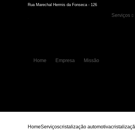
Rua Marechal Hermis da Fonseca - 126
Serviços
Cristalizaçã
automotiva
Faróis
Funilaria
Home
Empresa
Missão
Funilaria e
pintura
Hidratação 
couros
Higienizaçõ
automotiva
Higienizaçõ
automotiva
internas
Home
Serviços
cristalização automotiva
cristalizaç
Lavagens