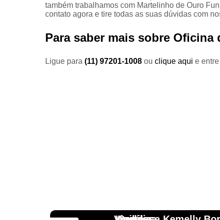
também trabalhamos com Martelinho de Ouro Funila
contato agora e tire todas as suas dúvidas com n
Para saber mais sobre Oficina 
Ligue para
(11) 97201-1008
ou
clique aqui
e entre
Vinicius
Lourdes
Andressa Kemelly Bo
Angélica
Carlos