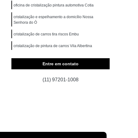
oficina de cristalização pintura automotiva Cotia
a Norte
Higienização Carros
cristalização e espelhamento a domicílio Nossa
otiva
Higienização de Carros
Senhora do Ó
os
Higienização Automotiva Interna
cristalização de carros tira riscos Embu
iva Interna em São Paulo
cristalização de pintura de carros Vila Albertina
Norte
Higienização Interna Automotiva
Higienização Interna Carros
Entre em contato
is
Higienização Interna de Carros
(11) 97201-1008
s
Higienização Interna Veículos
erna de Carros
Lavagem a Seco Automotiva
agem a Seco de Bancos de Carros
agem a Seco de Carros em São Paulo
te
Lavagem a Seco Interior de Carros
de Carro a Seco
Limpeza a Seco Carros