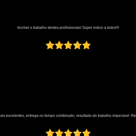
Polimento Automotivo Tira Riscos
Polimento Técnico Automotivo
Polimento Vidro Automotivo
Serviç
Incrível o trabalho destes profissionais! Super indico a todos!!!
Retrovisor Articulado
Retroviso
Retrovisor de Dentro do Carro
Re
Retrovisor Interno
Retrovisor Lateral
Retrovis
nais excelentes, entrega no tempo combinado, resultado do trabalho impecável. 