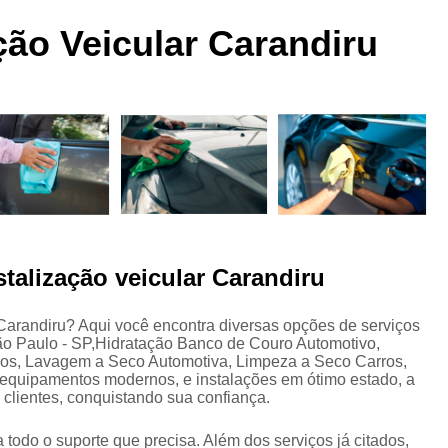
 a
Funilaria e Pintura na Zona Norte
ação Veicular Carandiru
Funilaria e Pintura Preço
Funilaria e Pin
Oficina Funilaria e Pintura
Pequenos Repar
s
Pintura e Funilaria Automotiv
s
Hidratação Banco de Couro Automotivo
Hidratação Couro Automotivo
Hid
Hidratação Couro Automotivo Zona
es
Hidratação do Couro Automotivo
stalização veicular Carandiru
Hidratação em Bancos de Couro
Higienização e Hidra
 Carandiru? Aqui você encontra diversas opções de serviços
ão Paulo - SP,Hidratação Banco de Couro Automotivo,
Limpeza e Hidratação de Couro Au
s
os, Lavagem a Seco Automotiva, Limpeza a Seco Carros,
Higienização Automotiva Bancos
equipamentos modernos, e instalações em ótimo estado, a
clientes, conquistando sua confiança.
Higienização Automotiva Completa
 todo o suporte que precisa. Além dos serviços já citados,
Higienização Automotiva Enchent