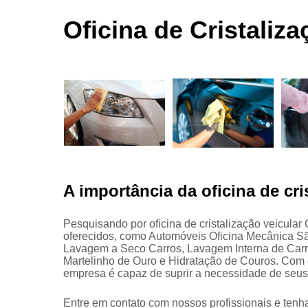
automotivas
seco
Oficina de Cristaliz
Limpezas
automotiva
Martelinho
de ouro
Martelo de
ouro
Para choqu
Pintura
automotiva
A importância da oficina de cri
Polimento
automotivo
Pesquisando por oficina de cristalização veicular
oferecidos, como Automóveis Oficina Mecânica S
Retrovisore
Lavagem a Seco Carros, Lavagem Interna de Carr
Martelinho de Ouro e Hidratação de Couros. Com 
empresa é capaz de suprir a necessidade de seus 
Entre em contato com nossos profissionais e tenha