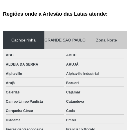
Regiões onde a Artesão das Latas atende:
Cachoeirinha
GRANDE SÃO PAULO
Zona Norte
ABC
ABCD
ALDEIA DA SERRA
ARUJÁ
Alphaville
Alphaville Industrial
Arujá
Barueri
Caierias
Cajamar
Campo Limpo Paulista
Catanduva
Cerqueira César
Cotia
Diadema
Embu
Ferraz de Vasconcelos
Francisco Morato