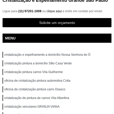
Cristalização e Espelhamento Grande São Paulo
Ligue para
(11) 97201-1008
ou
clique aqui
e entre em contato por email.
Solicite um orçamento
MENU
cristalização e espelhamento a domicílio Nossa Senhora do Ó
cristalização pintura a domicílio Sítio Casa Verde
cristalização pintura carros Vila Guilherme
oficina de cristalização pintura automotiva Cotia
oficina de cristalização pintura carro Osasco
cristalização de pintura de carros Vila Albertina
cristalização veiculares GRANJA VIANA