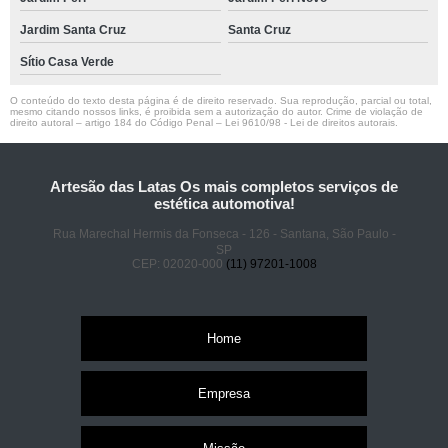
Jardim Santa Cruz
Santa Cruz
Sítio Casa Verde
O conteúdo do texto desta página é de direito reservado. Sua reprodução, parcial ou total,
mesmo citando nossos links, é proibida sem a autorização do autor. Crime de violação de
direito autoral – artigo 184 do Código Penal –
Lei 9610/98 - Lei de direitos autorais
.
Artesão das Latas Os mais completos serviços de
estética automotiva!
Rua Marechal Hermis da Fonseca - 126 - Santana, São Paulo -
SP
CEP: 02020-000
(11) 97201-1008
Home
Empresa