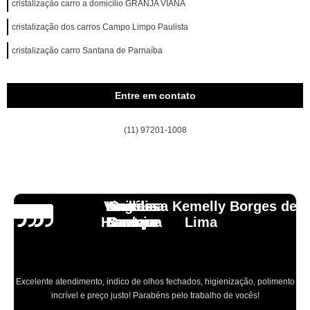
cristalização carro a domicílio GRANJA VIANA
cristalização dos carros Campo Limpo Paulista
cristalização carro Santana de Parnaíba
Entre em contato
(11) 97201-1008
Vinicius
Lourdes
Andressa Kemelly Borges de
Angélica
Carlos
Henrique
Laranja
Santoro
Santana
Lima
Excelente atendimento, indico de olhos fechados, higienização, polimento
incrível e preço justo! Parabéns pelo trabalho de vocês!