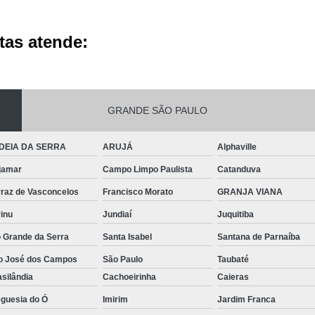
tas atende:
GRANDE SÃO PAULO
DEIA DA SERRA
ARUJÁ
Alphaville
jamar
Campo Limpo Paulista
Catanduva
rraz de Vasconcelos
Francisco Morato
GRANJA VIANA
inu
Jundiaí
Juquitiba
o Grande da Serra
Santa Isabel
Santana de Parnaíba
o José dos Campos
São Paulo
Taubaté
silândia
Cachoeirinha
Caieras
eguesia do Ó
Imirim
Jardim Franca