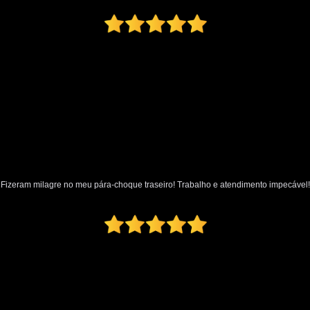
Oficina Martelo de Ouro
Orçamento Mar
Preço Martelinho de Ouro Amassado
Valor Martelinho de Ouro
par
para Choque de Caminhão
para Ch
para Choque Dianteiro Completo
para Choque Lateral
para Choque Novo
para Choque Traseiro Original
Loja de Pintura Automotiva
Micro Pintur
Fizeram milagre no meu pára-choque traseiro! Trabalho e atendimento impecável!
Oficina Pintura Automotiva
Pintura Inter
Pintura Texturizada Automotiva
Reparo Pintura Automotiva
Retoque de Pi
Melhor Polimento Automotivo
Pintura e Polimento Automotivo