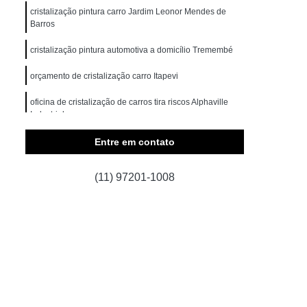
cristalização pintura carro Jardim Leonor Mendes de
a Norte
Higienização Carros
Barros
otiva
Higienização de Carros
cristalização pintura automotiva a domicílio Tremembé
os
Higienização Automotiva Interna
orçamento de cristalização carro Itapevi
iva Interna em São Paulo
oficina de cristalização de carros tira riscos Alphaville
Norte
Industrial
Higienização Interna Automotiva
Higienização Interna Carros
Entre em contato
is
Higienização Interna de Carros
(11) 97201-1008
s
Higienização Interna Veículos
erna de Carros
Lavagem a Seco Automotiva
agem a Seco de Bancos de Carros
agem a Seco de Carros em São Paulo
te
Lavagem a Seco Interior de Carros
de Carro a Seco
Limpeza a Seco Carros