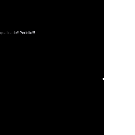
Polimento Espelhamento Automotivo
Polimento Verniz Automotivo
o de Polimento Automotivo
Retrovisor
ualidade!! Perfeito!!!
r de Caminhão
Retrovisor de Carro
trovisor Direito
Retrovisor Esquerdo
Retrovisor Original
Retrovisor Panoramico
or Redondo