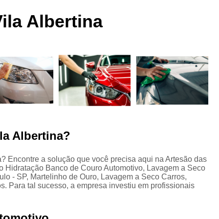
 a
Funilaria e Pintura na Zona Norte
ila Albertina
Funilaria e Pintura Preço
Funilaria e Pin
Oficina Funilaria e Pintura
Pequenos Repar
s
Pintura e Funilaria Automotiv
s
Hidratação Banco de Couro Automotivo
Hidratação Couro Automotivo
Hid
Hidratação Couro Automotivo Zona
es
Hidratação do Couro Automotivo
la Albertina?
Hidratação em Bancos de Couro
Higienização e Hidra
na? Encontre a solução que você precisa aqui na Artesão das
omo Hidratação Banco de Couro Automotivo, Lavagem a Seco
Limpeza e Hidratação de Couro Au
s
lo - SP, Martelinho de Ouro, Lavagem a Seco Carros,
Higienização Automotiva Bancos
. Para tal sucesso, a empresa investiu em profissionais
Higienização Automotiva Completa
tomotivo
Higienização Automotiva Enchent