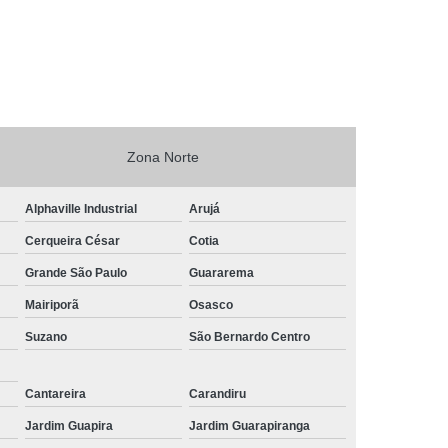
Zona Norte
Alphaville Industrial
Arujá
Cerqueira César
Cotia
Grande São Paulo
Guararema
Mairiporã
Osasco
Suzano
São Bernardo Centro
Cantareira
Carandiru
Jardim Guapira
Jardim Guarapiranga