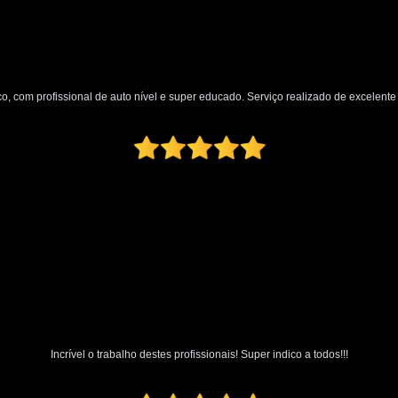
Polimento Automotivo Tira Riscos
Polimento Técnico Automotivo
Polimento Vidro Automotivo
Serviç
o, com profissional de auto nível e super educado. Serviço realizado de excelente q
Retrovisor Articulado
Retroviso
Retrovisor de Dentro do Carro
Re
Retrovisor Interno
Retrovisor Lateral
Retrovis
Incrível o trabalho destes profissionais! Super indico a todos!!!