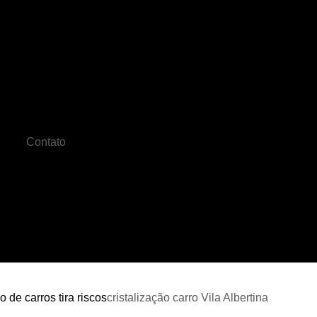
Cristalização Carro
Cristalização de C
o
Cristalização de Pintura Automotiv
Cristalização do Carro
Cristalizaçã
Cristalização Pintura Automotiva
Crista
Contato
Cristalização Veicular
Farois Automotiv
Farol de Led Automotivo
Faro
de
Farol de Milha Universal
Farol de Moto
es
Funilaria Artesanal
Funilaria 
s
Funilaria na Zona Norte
Funilaria Perto
es
s
Funilaria Zona Norte
Funileiro
Serviço de Funilaria
Funilaria e Pintura 
o de carros tira riscos
cristalização carro Vila Albertina