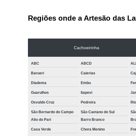
Regiões onde a Artesão das La
Cachoeirinha
ABC
ABCD
AL
Barueri
Caierias
Ca
Diadema
Embu
Fe
Guarulhos
Itapevi
Jar
Osvaldo Cruz
Pedreira
Ri
São Bernardo do Campo
São Caetano do Sul
Sã
Alto do Pari
Barro Branco
Bra
Casa Verde
Chora Menino
Fr