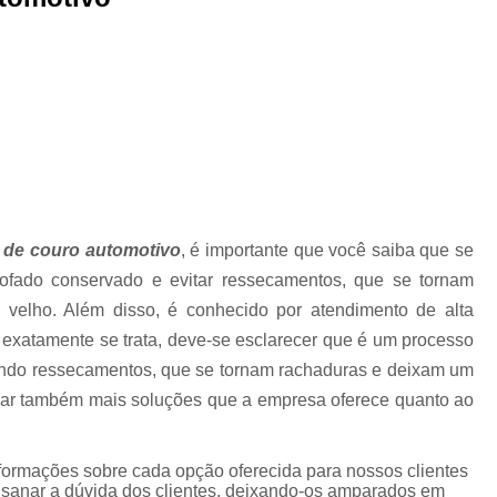
Higienização Automotiva Zon
Higienização Completa Autom
Higienização de Estofados de Carr
Higienização Automot
Higienização Automotiva Interna Zona 
Higienização Interna Carro
 de couro automotivo
, é importante que você saiba que se
Higienização Interna de Automóve
ofado conservado e evitar ressecamentos, que se tornam
Higienização Interna de Veículo
velho. Além disso, é conhecido por atendimento de alta
Lavagem Interna Automotiva
Lavagem Int
 exatamente se trata, deve-se esclarecer que é um processo
ando ressecamentos, que se tornam rachaduras e deixam um
Lavagem a Seco Carros
Lav
icar também mais soluções que a empresa oferece quanto ao
Lavagem a Seco de Carros
Lav
Lavagem a Seco de Carros Zona Nor
nformações sobre cada opção oferecida para nossos clientes
Lavagem Automotiva a Seco
Lavagem 
anar a dúvida dos clientes, deixando-os amparados em