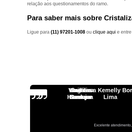
relação aos questionamentos do ramo.
Para saber mais sobre Cristaliz
Ligue para
(11) 97201-1008
ou
clique aqui
e entre
Vinicius
Lourdes
Andressa Kemelly Bo
Angélica
Carlos
Henrique
Laranja
Santoro
Santana
Lima
Excelente atendimento, 