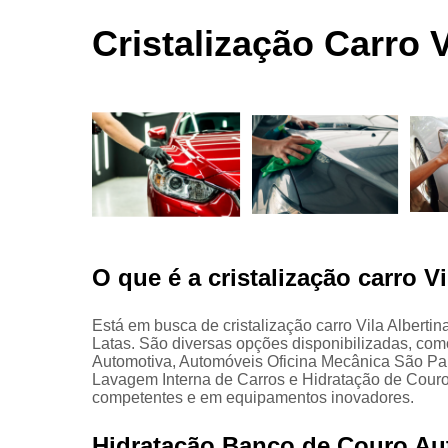
automotivas
seco
Cristalização Carro V
Limpezas
automotiva
Martelinho
de ouro
Martelo de
ouro
Para choqu
Pintura
automotiva
O que é a cristalização carro Vi
Polimento
automotivo
Está em busca de cristalização carro Vila Alberti
Latas. São diversas opções disponibilizadas, c
Retrovisore
Automotiva, Automóveis Oficina Mecânica São Pau
Lavagem Interna de Carros e Hidratação de Couros
competentes e em equipamentos inovadores.
Hidratação Banco de Couro Au