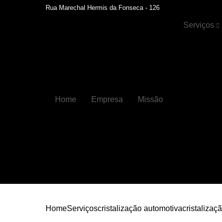
Rua Marechal Hermis da Fonseca - 126
Serviços
Cristalizaçã
automotiva
Faróis
Funilaria
Home
Empresa
Missão
Funilaria e
pintura
Hidratação 
couros
Higienizaçõ
automotiva
Higienizaçõ
automotiva
internas
Home
Serviços
cristalização automotiva
cristalizaçã
Lavagens