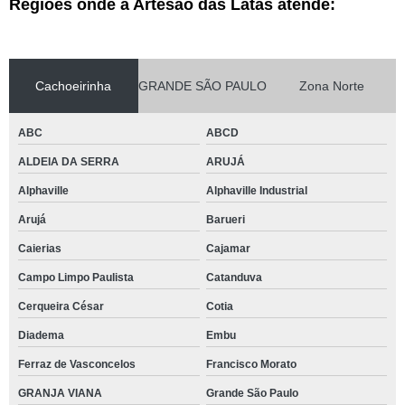
Regiões onde a Artesão das Latas atende:
Cachoeirinha
GRANDE SÃO PAULO
Zona Norte
ABC
ABCD
ALDEIA DA SERRA
ARUJÁ
Alphaville
Alphaville Industrial
Arujá
Barueri
Caierias
Cajamar
Campo Limpo Paulista
Catanduva
Cerqueira César
Cotia
Diadema
Embu
Ferraz de Vasconcelos
Francisco Morato
GRANJA VIANA
Grande São Paulo