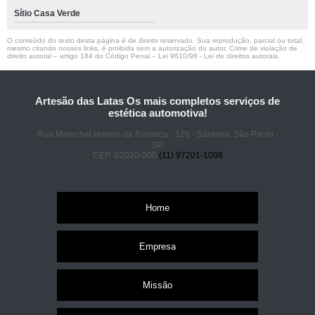
Sítio Casa Verde
O conteúdo do texto desta página é de direito reservado. Sua reprodução, parcial ou total,
mesmo citando nossos links, é proibida sem a autorização do autor. Crime de violação de
direito autoral – artigo 184 do Código Penal –
Lei 9610/98 - Lei de direitos autorais
.
Artesão das Latas Os mais completos serviços de
estética automotiva!
Rua Marechal Hermis da Fonseca - 126 - Santana, São Paulo -
SP
CEP: 02020-000
(11) 97201-1008
Home
Empresa
Missão