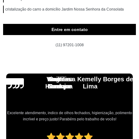
cristalização do carro a domicílio Jardim Nossa Senhora da Consolata
Entre em contato
(11) 97201-1008
Vinicius
Lourdes
Andressa Kemelly Borges de
Angélica
Carlos
Henrique
Laranja
Santoro
Santana
Lima
Excelente atendimento, indico de olhos fechados, higienização, polimento
incrível e preço justo! Parabéns pelo trabalho de vocês!