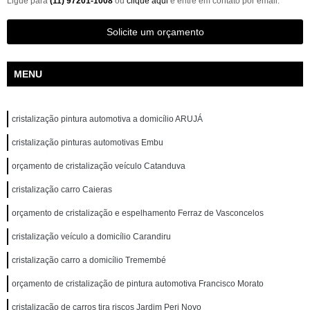
Ligue para
(11) 97201-1008
ou
clique aqui
e entre em contato por email.
Solicite um orçamento
MENU
cristalização pintura automotiva a domicílio ARUJÁ
cristalização pinturas automotivas Embu
orçamento de cristalização veículo Catanduva
cristalização carro Caieras
orçamento de cristalização e espelhamento Ferraz de Vasconcelos
cristalização veículo a domicílio Carandiru
cristalização carro a domicílio Tremembé
orçamento de cristalização de pintura automotiva Francisco Morato
cristalização de carros tira riscos Jardim Peri Novo