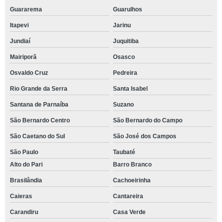
Guararema
Guarulhos
Itapevi
Jarinu
Jundiaí
Juquitiba
Mairiporã
Osasco
Osvaldo Cruz
Pedreira
Rio Grande da Serra
Santa Isabel
Santana de Parnaíba
Suzano
São Bernardo Centro
São Bernardo do Campo
São Caetano do Sul
São José dos Campos
São Paulo
Taubaté
Alto do Pari
Barro Branco
Brasilândia
Cachoeirinha
Caieras
Cantareira
Carandiru
Casa Verde