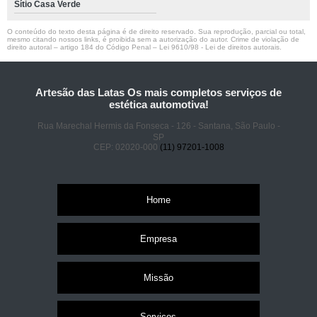
Sítio Casa Verde
O conteúdo do texto desta página é de direito reservado. Sua reprodução, parcial ou total,
mesmo citando nossos links, é proibida sem a autorização do autor. Crime de violação de
direito autoral – artigo 184 do Código Penal –
Lei 9610/98 - Lei de direitos autorais
.
Artesão das Latas Os mais completos serviços de
estética automotiva!
Rua Marechal Hermis da Fonseca - 126 - Santana, São Paulo -
SP
CEP: 02020-000
(11) 97201-1008
Home
Empresa
Missão
Serviços