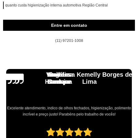
quanto custa higienização interna automotiva Região Central
Entre em contato
(11) 97201-1008
Vinicius
Lourdes
Andressa Kemelly Borges de
Angélica
Carlos
Henrique
Laranja
Santoro
Santana
Lima
Excelente atendimento, indico de olhos fechados, higienização, polimento
incrível e preço justo! Parabéns pelo trabalho de vocês!