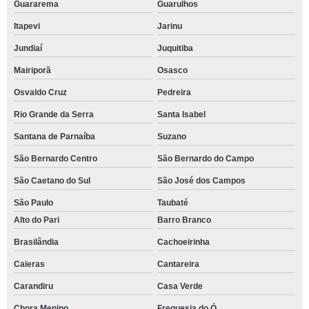
Guararema
Guarulhos
Itapevi
Jarinu
Jundiaí
Juquitiba
Mairiporã
Osasco
Osvaldo Cruz
Pedreira
Rio Grande da Serra
Santa Isabel
Santana de Parnaíba
Suzano
São Bernardo Centro
São Bernardo do Campo
São Caetano do Sul
São José dos Campos
São Paulo
Taubaté
Alto do Pari
Barro Branco
Brasilândia
Cachoeirinha
Caieras
Cantareira
Carandiru
Casa Verde
Chora Menino
Freguesia do Ó