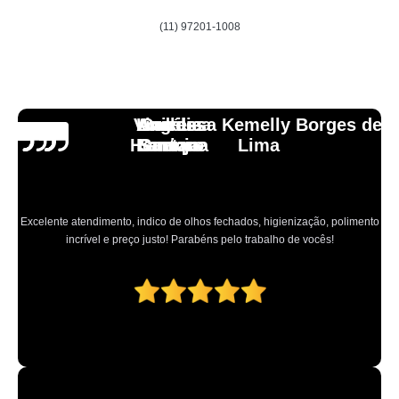
(11) 97201-1008
Vinicius
Lourdes
Andressa Kemelly Borges de
Angélica
Carlos
Henrique
Laranja
Santoro
Santana
Lima
Excelente atendimento, indico de olhos fechados, higienização, polimento
incrível e preço justo! Parabéns pelo trabalho de vocês!