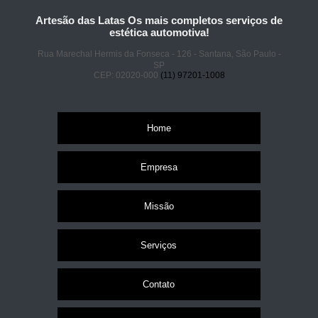
Artesão das Latas Os mais completos serviços de
estética automotiva!
Rua Marechal Hermis da Fonseca - 126 - Santana, São Paulo -
SP
CEP: 02020-000
(11) 97201-1008
Home
Empresa
Missão
Serviços
Contato