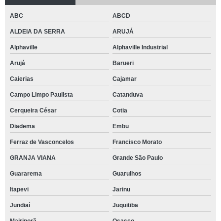
ABC
ABCD
ALDEIA DA SERRA
ARUJÁ
Alphaville
Alphaville Industrial
Arujá
Barueri
Caierias
Cajamar
Campo Limpo Paulista
Catanduva
Cerqueira César
Cotia
Diadema
Embu
Ferraz de Vasconcelos
Francisco Morato
GRANJA VIANA
Grande São Paulo
Guararema
Guarulhos
Itapevi
Jarinu
Jundiaí
Juquitiba