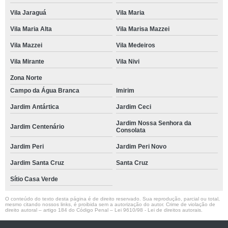
Vila Jaraguá
Vila Maria
Vila Maria Alta
Vila Marisa Mazzei
Vila Mazzei
Vila Medeiros
Vila Mirante
Vila Nivi
Zona Norte
Campo da Água Branca
Imirim
Jardim Antártica
Jardim Ceci
Jardim Nossa Senhora da
Jardim Centenário
Consolata
Jardim Peri
Jardim Peri Novo
Jardim Santa Cruz
Santa Cruz
Sítio Casa Verde
O conteúdo do texto desta página é de direito reservado. Sua reprodução, parcial ou total,
mesmo citando nossos links, é proibida sem a autorização do autor. Crime de violação de
direito autoral – artigo 184 do Código Penal –
Lei 9610/98 - Lei de direitos autorais
.