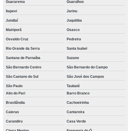
Guararema
Guarulhos
Itapevi
Jarinu
Jundiaí
Juquitiba
Mairiporã
Osasco
Osvaldo Cruz
Pedreira
Rio Grande da Serra
Santa Isabel
Santana de Parnaíba
Suzano
São Bernardo Centro
São Bernardo do Campo
São Caetano do Sul
São José dos Campos
São Paulo
Taubaté
Alto do Pari
Barro Branco
Brasilândia
Cachoeirinha
Caieras
Cantareira
Carandiru
Casa Verde
Chora Menino
Freguesia do Ó