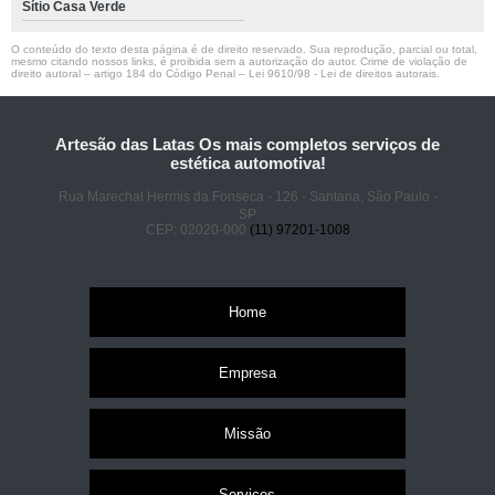
Sítio Casa Verde
O conteúdo do texto desta página é de direito reservado. Sua reprodução, parcial ou total,
mesmo citando nossos links, é proibida sem a autorização do autor. Crime de violação de
direito autoral – artigo 184 do Código Penal –
Lei 9610/98 - Lei de direitos autorais
.
Artesão das Latas Os mais completos serviços de
estética automotiva!
Rua Marechal Hermis da Fonseca - 126 - Santana, São Paulo -
SP
CEP: 02020-000
(11) 97201-1008
Home
Empresa
Missão
Serviços