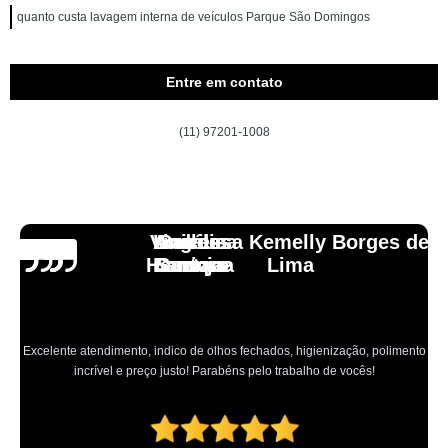
quanto custa lavagem interna de veículos Parque São Domingos
Entre em contato
(11) 97201-1008
Vinicius
Lourdes
Andressa Kemelly Borges de
Angélica
Carlos
Henrique
Laranja
Santoro
Santana
Lima
Excelente atendimento, indico de olhos fechados, higienização, polimento
incrível e preço justo! Parabéns pelo trabalho de vocês!