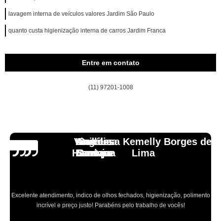
lavagem interna de veículos valores Jardim São Paulo
quanto custa higienização interna de carros Jardim Franca
Entre em contato
(11) 97201-1008
Vinicius
Lourdes
Andressa Kemelly Borges de
Angélica
Carlos
Henrique
Laranja
Santoro
Santana
Lima
Excelente atendimento, indico de olhos fechados, higienização, polimento
incrível e preço justo! Parabéns pelo trabalho de vocês!