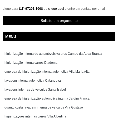
Ligue para
(11) 97201-1008
ou
clique aqui
e entre em contato por email.
Solicite um orçamento
MENU
higienização interna de automóveis valores Campo da Água Branca
higienização interna carros Diadema
empresa de higienização interna automotiva Vila Maria Alta
lavagem interna automotiva Catanduva
lavagens internas de veículos Santa Isabel
empresa de higienização automotiva interna Jardim Franca
quanto custa lavagem interna de veículos Vila Gustavo
higienizações internas carros Vila Albertina