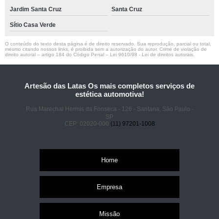
Jardim Santa Cruz
Santa Cruz
Sítio Casa Verde
O conteúdo do texto desta página é de direito reservado. Sua reprodução, parcial ou total,
mesmo citando nossos links, é proibida sem a autorização do autor. Crime de violação de
direito autoral – artigo 184 do Código Penal –
Lei 9610/98 - Lei de direitos autorais
.
Artesão das Latas Os mais completos serviços de
estética automotiva!
Rua Marechal Hermis da Fonseca - 126 - Santana, São Paulo -
SP
CEP: 02020-000
(11) 97201-1008
Home
Empresa
Missão