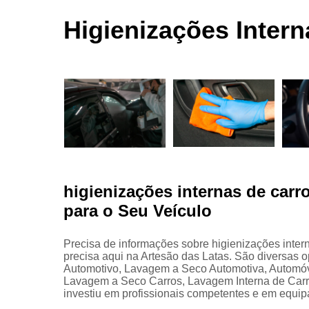
automotivas
seco
Higienizações Intern
Limpezas
automotiva
Martelinho
de ouro
Martelo de
ouro
Para choqu
Pintura
automotiva
higienizações internas de carr
Polimento
para o Seu Veículo
automotivo
Retrovisore
Precisa de informações sobre higienizações inter
precisa aqui na Artesão das Latas. São diversas
Automotivo, Lavagem a Seco Automotiva, Automóve
Lavagem a Seco Carros, Lavagem Interna de Carro
investiu em profissionais competentes e em equi