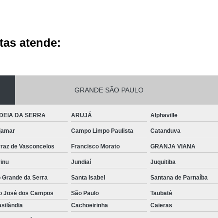
tas atende:
GRANDE SÃO PAULO
DEIA DA SERRA
ARUJÁ
Alphaville
jamar
Campo Limpo Paulista
Catanduva
rraz de Vasconcelos
Francisco Morato
GRANJA VIANA
inu
Jundiaí
Juquitiba
o Grande da Serra
Santa Isabel
Santana de Parnaíba
o José dos Campos
São Paulo
Taubaté
silândia
Cachoeirinha
Caieras