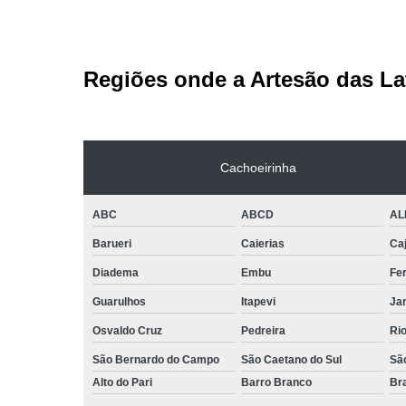
Regiões onde a Artesão das La
Cachoeirinha
ABC
ABCD
AL
Barueri
Caierias
Ca
Diadema
Embu
Fe
Guarulhos
Itapevi
Jar
Osvaldo Cruz
Pedreira
Ri
São Bernardo do Campo
São Caetano do Sul
Sã
Alto do Pari
Barro Branco
Bra