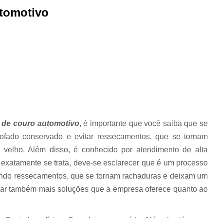
tomotivo
Higienização Automotiva Zon
Higienização Completa Autom
Higienização de Estofados de Carr
Higienização Automot
Higienização Automotiva Interna Zona 
Higienização Interna Carro
Higienização Interna de Automóve
 de couro automotivo
, é importante que você saiba que se
Higienização Interna de Veículo
ofado conservado e evitar ressecamentos, que se tornam
Lavagem Interna Automotiva
Lavagem Int
velho. Além disso, é conhecido por atendimento de alta
 exatamente se trata, deve-se esclarecer que é um processo
Lavagem a Seco Carros
Lav
ando ressecamentos, que se tornam rachaduras e deixam um
Lavagem a Seco de Carros
Lav
icar também mais soluções que a empresa oferece quanto ao
Lavagem a Seco de Carros Zona Nor
Lavagem Automotiva a Seco
Lavagem 