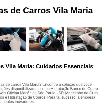
 a
Funilaria e Pintura na Zona Norte
as de Carros Vila Maria
Funilaria e Pintura Preço
Funilaria e Pin
Oficina Funilaria e Pintura
Pequenos Repar
s
Pintura e Funilaria Automotiv
s
Hidratação Banco de Couro Automotivo
Hidratação Couro Automotivo
Hid
Hidratação Couro Automotivo Zona
es
Hidratação do Couro Automotivo
os Vila Maria: Cuidados Essenciais
Hidratação em Bancos de Couro
Higienização e Hidra
Limpeza e Hidratação de Couro Au
s
nas de carros Vila Maria? Encontre a solução que você
 opções disponibilizadas, como Hidratação Banco de Couro
Higienização Automotiva Bancos
is Oficina Mecânica São Paulo - SP, Martelinho de Ouro,
s e Hidratação de Couros. Para tal sucesso, a empresa
Higienização Automotiva Completa
pamentos inovadores.
Higienização Automotiva Enchent