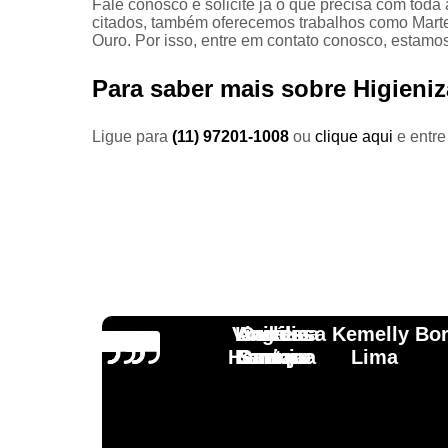
Fale conosco e solicite já o que precisa com toda
citados, também oferecemos trabalhos como Martel
Ouro. Por isso, entre em contato conosco, estamos
Para saber mais sobre Higieniz
Ligue para
(11) 97201-1008
ou
clique aqui
e entre
Vinicius
Lourdes
Andressa Kemelly Bo
Angélica
Carlos
Henrique
Laranja
Santoro
Santana
Lima