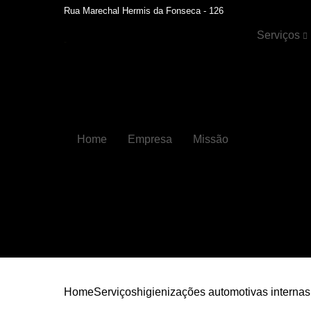
Rua Marechal Hermis da Fonseca - 126
Serviços
Cristalizaçã
automotiva
Faróis
Funilaria
Home
Empresa
Missão
Funilaria e
pintura
Hidratação 
couros
Higienizaçõ
automotiva
Higienizaçõ
automotiva
internas
Home
Serviços
higienizações automotivas internas
Lavagens