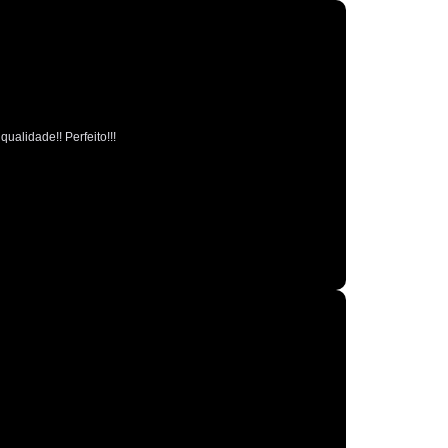
Polimento Espelhamento Automotivo
Polimento Verniz Automotivo
o de Polimento Automotivo
Retrovisor
r de Caminhão
Retrovisor de Carro
ualidade!! Perfeito!!!
trovisor Direito
Retrovisor Esquerdo
Retrovisor Original
Retrovisor Panoramico
or Redondo