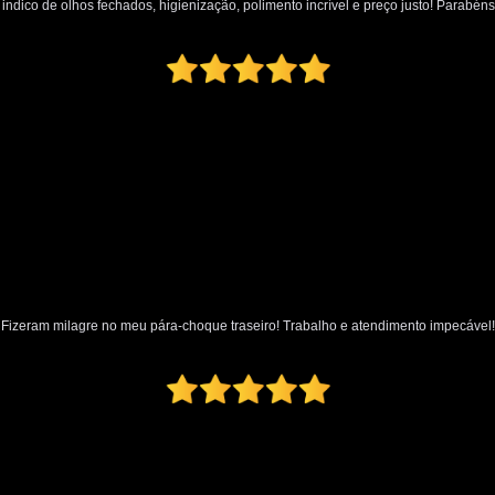
indico de olhos fechados, higienização, polimento incrível e preço justo! Parabéns
Oficina Martelo de Ouro
Orçamento Mar
Preço Martelinho de Ouro Amassado
Valor Martelinho de Ouro
par
para Choque de Caminhão
para Ch
para Choque Dianteiro Completo
para Choque Lateral
para Choque Novo
para Choque Traseiro Original
Loja de Pintura Automotiva
Micro Pintur
Oficina Pintura Automotiva
Pintura Inter
Fizeram milagre no meu pára-choque traseiro! Trabalho e atendimento impecável!
Pintura Texturizada Automotiva
Reparo Pintura Automotiva
Retoque de Pi
Melhor Polimento Automotivo
Pintura e Polimento Automotivo