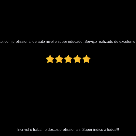
Polimento Automotivo Tira Riscos
Polimento Técnico Automotivo
Polimento Vidro Automotivo
Serviç
Retrovisor Articulado
Retroviso
o, com profissional de auto nível e super educado. Serviço realizado de excelente q
Retrovisor de Dentro do Carro
Re
Retrovisor Interno
Retrovisor Lateral
Retrovis
Incrível o trabalho destes profissionais! Super indico a todos!!!