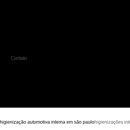
Cristalização Carro
Cristalização de C
o
Cristalização de Pintura Automotiv
Cristalização do Carro
Cristalizaçã
Cristalização Pintura Automotiva
Crista
Contato
Cristalização Veicular
Farois Automotiv
Farol de Led Automotivo
Faro
de
Farol de Milha Universal
Farol de Moto
es
Funilaria Artesanal
Funilaria 
s
Funilaria na Zona Norte
Funilaria Perto
es
s
Funilaria Zona Norte
Funileiro
Serviço de Funilaria
Funilaria e Pintura 
higienização automotiva interna em são paulo
higienizações int