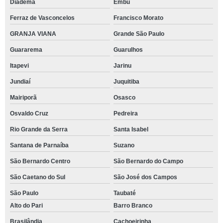
Diadema
Embu
Ferraz de Vasconcelos
Francisco Morato
GRANJA VIANA
Grande São Paulo
Guararema
Guarulhos
Itapevi
Jarinu
Jundiaí
Juquitiba
Mairiporã
Osasco
Osvaldo Cruz
Pedreira
Rio Grande da Serra
Santa Isabel
Santana de Parnaíba
Suzano
São Bernardo Centro
São Bernardo do Campo
São Caetano do Sul
São José dos Campos
São Paulo
Taubaté
Alto do Pari
Barro Branco
Brasilândia
Cachoeirinha