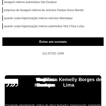
lavagem interna automotiva Vila Gustavo
empresa de lavagem interna de veículos Parque Novo Mundo
quanto custa higienização interna veículos Mandaqui
quanto custa higienização interna automotiva Vila Chica Luíza
Entre em contato
(11) 97201-1008
Vinicius
Lourdes
Andressa Kemelly Borges de
Angélica
Carlos
Henrique
Laranja
Santoro
Santana
Lima
Excelente atendimento, indico de olhos fechados, higienização, polimento