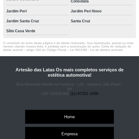
Consolata
Jardim Peri
Jardim Peri Novo
Jardim Santa Cruz
Santa Cruz
Sítio Casa Verde
O conteúdo do texto desta página é de direito reservado. Sua reprodução, parcial ou total,
mesmo citando nossos links, é proibida sem a autorização do autor. Crime de violação de
direito autoral – artigo 184 do Código Penal –
Lei 9610/98 - Lei de direitos autorais
.
Artesão das Latas Os mais completos serviços de
estética automotiva!
Rua Marechal Hermis da Fonseca - 126 - Santana, São Paulo -
SP
CEP: 02020-000
(11) 97201-1008
Home
Empresa