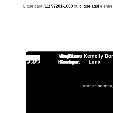
Ligue para
(11) 97201-1008
ou
clique aqui
e entre
Vinicius
Lourdes
Andressa Kemelly Bo
Angélica
Carlos
Henrique
Laranja
Santoro
Santana
Lima
Excelente atendimento, 