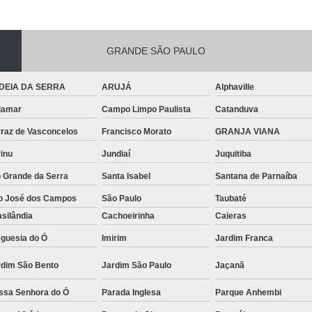
GRANDE SÃO PAULO
DEIA DA SERRA
ARUJÁ
Alphaville
jamar
Campo Limpo Paulista
Catanduva
rraz de Vasconcelos
Francisco Morato
GRANJA VIANA
inu
Jundiaí
Juquitiba
o Grande da Serra
Santa Isabel
Santana de Parnaíba
o José dos Campos
São Paulo
Taubaté
silândia
Cachoeirinha
Caieras
eguesia do Ó
Imirim
Jardim Franca
rdim São Bento
Jardim São Paulo
Jaçanã
ssa Senhora do Ó
Parada Inglesa
Parque Anhembi