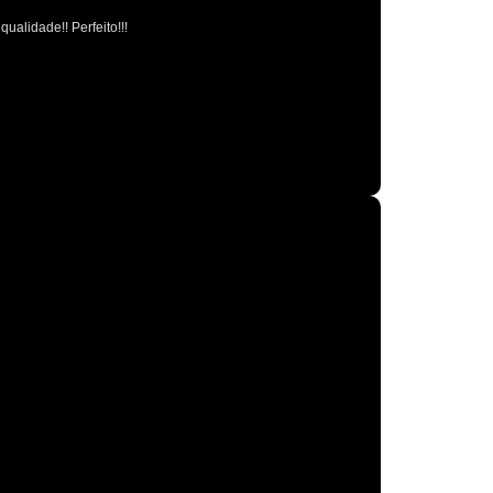
Polimento Espelhamento Automotivo
ualidade!! Perfeito!!!
Polimento Verniz Automotivo
o de Polimento Automotivo
Retrovisor
r de Caminhão
Retrovisor de Carro
trovisor Direito
Retrovisor Esquerdo
Retrovisor Original
Retrovisor Panoramico
or Redondo