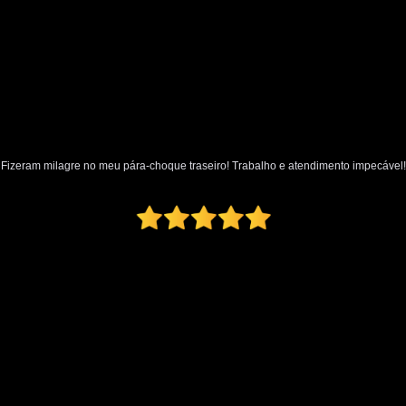
Oficina Martelo de Ouro
Orçamento Mar
Preço Martelinho de Ouro Amassado
Valor Martelinho de Ouro
par
para Choque de Caminhão
para Ch
para Choque Dianteiro Completo
Fizeram milagre no meu pára-choque traseiro! Trabalho e atendimento impecável!
para Choque Lateral
para Choque Novo
para Choque Traseiro Original
Loja de Pintura Automotiva
Micro Pintur
Oficina Pintura Automotiva
Pintura Inter
Pintura Texturizada Automotiva
Reparo Pintura Automotiva
Retoque de Pi
Melhor Polimento Automotivo
Pintura e Polimento Automotivo