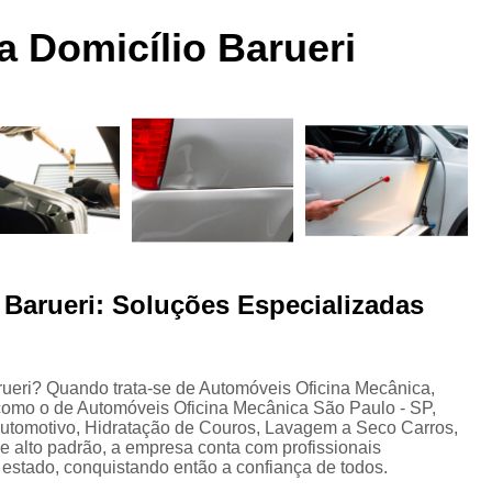
 a
Funilaria e Pintura na Zona Norte
 a Domicílio Barueri
Funilaria e Pintura Preço
Funilaria e Pin
Oficina Funilaria e Pintura
Pequenos Repar
s
Pintura e Funilaria Automotiv
s
Hidratação Banco de Couro Automotivo
Hidratação Couro Automotivo
Hid
Hidratação Couro Automotivo Zona
es
Hidratação do Couro Automotivo
o Barueri: Soluções Especializadas
Hidratação em Bancos de Couro
Higienização e Hidra
Limpeza e Hidratação de Couro Au
s
arueri? Quando trata-se de Automóveis Oficina Mecânica,
 como o de Automóveis Oficina Mecânica São Paulo - SP,
Higienização Automotiva Bancos
Automotivo, Hidratação de Couros, Lavagem a Seco Carros,
de alto padrão, a empresa conta com profissionais
Higienização Automotiva Completa
estado, conquistando então a confiança de todos.
Higienização Automotiva Enchent