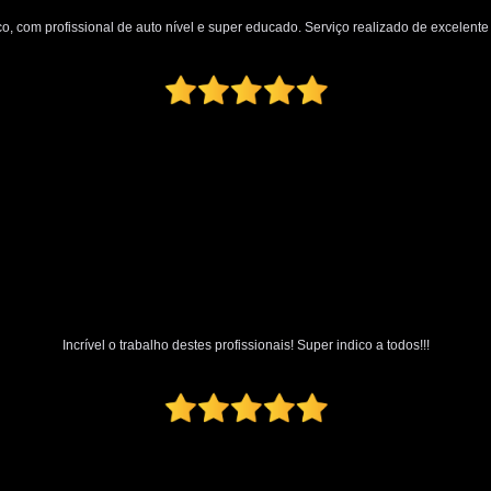
Polimento Automotivo Tira Riscos
o, com profissional de auto nível e super educado. Serviço realizado de excelente q
Polimento Técnico Automotivo
Polimento Vidro Automotivo
Serviç
Retrovisor Articulado
Retroviso
Retrovisor de Dentro do Carro
Re
Retrovisor Interno
Retrovisor Lateral
Retrovis
Incrível o trabalho destes profissionais! Super indico a todos!!!