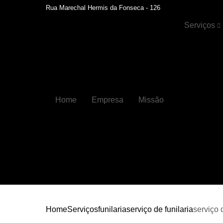
Rua Marechal Hermis da Fonseca - 126
Serviços
Cristalizaçã
automotiva
Faróis
Funilaria
Home
Empresa
Missão
Funilaria e
pintura
Hidratação 
couros
Higienizaçõ
automotiva
Higienizaçõ
automotiva
internas
Home
Serviços
funilaria
serviço de funilaria
serviço 
Lavagens