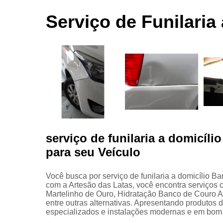
automotivas
seco
Serviço de Funilaria
Limpezas
automotiva
Martelinho
de ouro
Martelo de
ouro
Para choqu
Pintura
automotiva
serviço de funilaria a domicíli
Polimento
para seu Veículo
automotivo
Retrovisore
Você busca por serviço de funilaria a domicílio B
com a Artesão das Latas, você encontra serviços
Martelinho de Ouro, Hidratação Banco de Couro 
entre outras alternativas. Apresentando produtos 
especializados e instalações modernas e em bom 