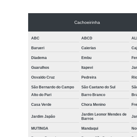
Cachoeirinha
ABC
ABCD
AL
Barueri
Caierias
Ca
Diadema
Embu
Fe
Guarulhos
Itapevi
Jar
Osvaldo Cruz
Pedreira
Ri
São Bernardo do Campo
São Caetano do Sul
Sã
Alto do Pari
Barro Branco
Bra
Casa Verde
Chora Menino
Fr
Jardim Leonor Mendes de
Jardim Japão
Ja
Barros
MUTINGA
Mandaqui
No