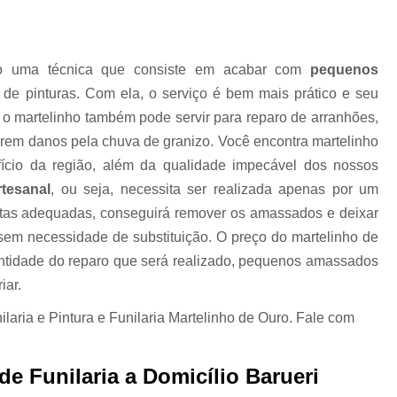
Higienização Automotiva Zon
Higienização Completa Autom
mo uma técnica que consiste em acabar com
pequenos
Higienização de Estofados de Carr
de pinturas. Com ela, o serviço é bem mais prático e seu
, o martelinho também pode servir para reparo de arranhões,
Higienização Automot
em danos pela chuva de granizo. Você encontra martelinho
Higienização Automotiva Interna Zona 
ício da região, além da qualidade impecável dos nossos
Higienização Interna Carro
rtesanal
, ou seja, necessita ser realizada apenas por um
Higienização Interna de Automóve
entas adequadas, conseguirá remover os amassados e deixar
 sem necessidade de substituição. O preço do martelinho de
Higienização Interna de Veículo
ntidade do reparo que será realizado, pequenos amassados
Lavagem Interna Automotiva
Lavagem Int
iar.
Lavagem a Seco Carros
Lav
ria e Pintura e Funilaria Martelinho de Ouro. Fale com
Lavagem a Seco de Carros
Lav
Lavagem a Seco de Carros Zona Nor
de Funilaria a Domicílio Barueri
Lavagem Automotiva a Seco
Lavagem 