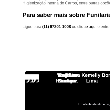
Higienização Interna de Carros, entre outras opçõ
Para saber mais sobre Funilari
Ligue para
(11) 97201-1008
ou
clique aqui
e entre
Vinicius
Lourdes
Andressa Kemelly Bo
Angélica
Carlos
Henrique
Laranja
Santoro
Santana
Lima
Excelente atendimento, 