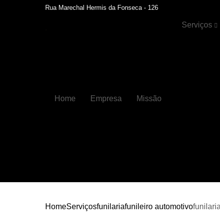
Rua Marechal Hermis da Fonseca - 126
Serviços
Cristalizaçã
automotiva
Faróis
Funilaria
Home
Empresa
Missão
Funilaria e
pintura
Hidratação 
couros
Higienizaçõ
automotiva
Higienizaçõ
automotiva
internas
Home
Serviços
funilaria
funileiro automotivo
funilar
Lavagens