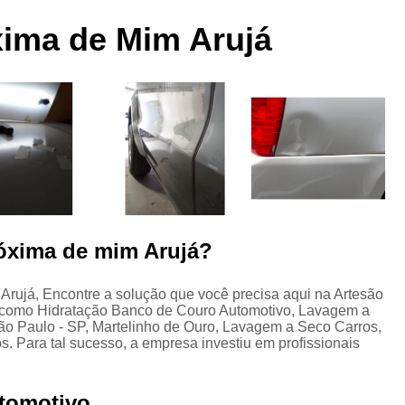
 a
Funilaria e Pintura na Zona Norte
xima de Mim Arujá
Funilaria e Pintura Preço
Funilaria e Pin
Oficina Funilaria e Pintura
Pequenos Repar
s
Pintura e Funilaria Automotiv
s
Hidratação Banco de Couro Automotivo
Hidratação Couro Automotivo
Hid
Hidratação Couro Automotivo Zona
es
Hidratação do Couro Automotivo
róxima de mim Arujá?
Hidratação em Bancos de Couro
Higienização e Hidra
 Arujá, Encontre a solução que você precisa aqui na Artesão
, como Hidratação Banco de Couro Automotivo, Lavagem a
Limpeza e Hidratação de Couro Au
s
o Paulo - SP, Martelinho de Ouro, Lavagem a Seco Carros,
Higienização Automotiva Bancos
. Para tal sucesso, a empresa investiu em profissionais
Higienização Automotiva Completa
tomotivo
Higienização Automotiva Enchent