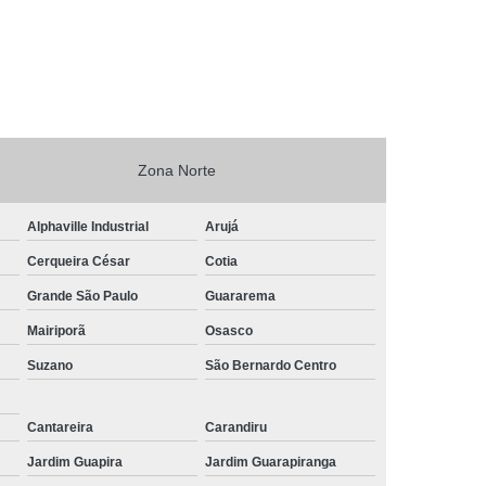
Zona Norte
Alphaville Industrial
Arujá
Cerqueira César
Cotia
Grande São Paulo
Guararema
Mairiporã
Osasco
Suzano
São Bernardo Centro
Cantareira
Carandiru
Jardim Guapira
Jardim Guarapiranga