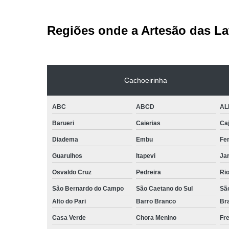
Regiões onde a Artesão das La
Cachoeirinha
ABC
ABCD
AL
Barueri
Caierias
Ca
Diadema
Embu
Fe
Guarulhos
Itapevi
Jar
Osvaldo Cruz
Pedreira
Ri
São Bernardo do Campo
São Caetano do Sul
Sã
Alto do Pari
Barro Branco
Bra
Casa Verde
Chora Menino
Fr