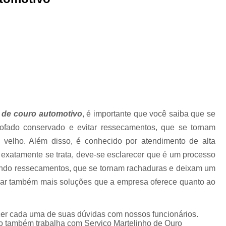
Higienização Automotiva Zon
Higienização Completa Autom
Higienização de Estofados de Carr
Higienização Automot
Higienização Automotiva Interna Zona 
Higienização Interna Carro
 de couro automotivo
, é importante que você saiba que se
Higienização Interna de Automóve
ofado conservado e evitar ressecamentos, que se tornam
Higienização Interna de Veículo
velho. Além disso, é conhecido por atendimento de alta
Lavagem Interna Automotiva
Lavagem Int
 exatamente se trata, deve-se esclarecer que é um processo
ando ressecamentos, que se tornam rachaduras e deixam um
Lavagem a Seco Carros
Lav
icar também mais soluções que a empresa oferece quanto ao
Lavagem a Seco de Carros
Lav
Lavagem a Seco de Carros Zona Nor
ecer cada uma de suas dúvidas com nossos funcionários.
Lavagem Automotiva a Seco
Lavagem 
o também trabalha com Serviço Martelinho de Ouro