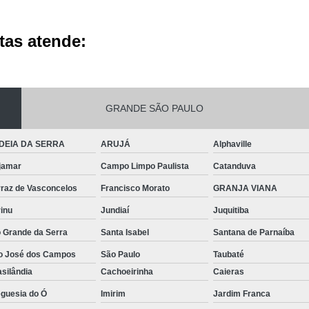
tas atende:
GRANDE SÃO PAULO
DEIA DA SERRA
ARUJÁ
Alphaville
jamar
Campo Limpo Paulista
Catanduva
rraz de Vasconcelos
Francisco Morato
GRANJA VIANA
inu
Jundiaí
Juquitiba
o Grande da Serra
Santa Isabel
Santana de Parnaíba
o José dos Campos
São Paulo
Taubaté
silândia
Cachoeirinha
Caieras
eguesia do Ó
Imirim
Jardim Franca