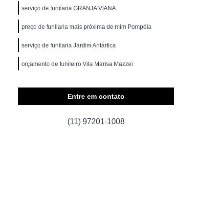
serviço de funilaria GRANJA VIANA
a Norte
Higienização Carros
preço de funilaria mais próxima de mim Pompéia
otiva
Higienização de Carros
serviço de funilaria Jardim Antártica
os
Higienização Automotiva Interna
orçamento de funileiro Vila Marisa Mazzei
iva Interna em São Paulo
Norte
Higienização Interna Automotiva
Entre em contato
Higienização Interna Carros
is
Higienização Interna de Carros
(11) 97201-1008
s
Higienização Interna Veículos
erna de Carros
Lavagem a Seco Automotiva
agem a Seco de Bancos de Carros
agem a Seco de Carros em São Paulo
te
Lavagem a Seco Interior de Carros
de Carro a Seco
Limpeza a Seco Carros