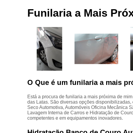
automotivas
seco
Funilaria a Mais Pró
Limpezas
automotiva
Martelinho
de ouro
Martelo de
ouro
Para choqu
Pintura
automotiva
O Que é um funilaria a mais p
Polimento
automotivo
Está a procura de funilaria a mais próxima de mim
das Latas. São diversas opções disponibilizadas
Retrovisore
Seco Automotiva, Automóveis Oficina Mecânica Sã
Lavagem Interna de Carros e Hidratação de Couros
competentes e em equipamentos inovadores.
Hidratação Banco de Couro Au