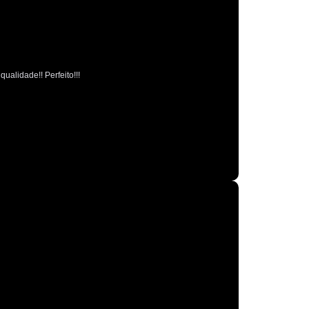
Polimento Espelhamento Automotivo
Polimento Verniz Automotivo
o de Polimento Automotivo
Retrovisor
ualidade!! Perfeito!!!
r de Caminhão
Retrovisor de Carro
trovisor Direito
Retrovisor Esquerdo
Retrovisor Original
Retrovisor Panoramico
or Redondo