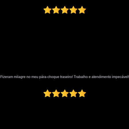
Oficina Martelo de Ouro
Orçamento Mar
Preço Martelinho de Ouro Amassado
Valor Martelinho de Ouro
par
para Choque de Caminhão
para Ch
para Choque Dianteiro Completo
para Choque Lateral
para Choque Novo
para Choque Traseiro Original
Loja de Pintura Automotiva
Micro Pintur
Fizeram milagre no meu pára-choque traseiro! Trabalho e atendimento impecável!
Oficina Pintura Automotiva
Pintura Inter
Pintura Texturizada Automotiva
Reparo Pintura Automotiva
Retoque de Pi
Melhor Polimento Automotivo
Pintura e Polimento Automotivo