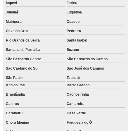
Itapevi
Jarinu
Jundiaí
Juquitiba
Mairiporã
Osasco
Osvaldo Cruz
Pedreira
Rio Grande da Serra
Santa Isabel
Santana de Parnaíba
Suzano
São Bernardo Centro
São Bernardo do Campo
São Caetano do Sul
São José dos Campos
São Paulo
Taubaté
Alto do Pari
Barro Branco
Brasilândia
Cachoeirinha
Caieras
Cantareira
Carandiru
Casa Verde
Chora Menino
Freguesia do Ó