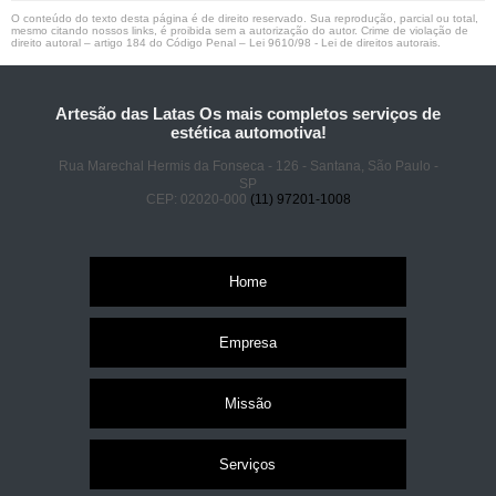
O conteúdo do texto desta página é de direito reservado. Sua reprodução, parcial ou total,
mesmo citando nossos links, é proibida sem a autorização do autor. Crime de violação de
direito autoral – artigo 184 do Código Penal –
Lei 9610/98 - Lei de direitos autorais
.
Artesão das Latas Os mais completos serviços de
estética automotiva!
Rua Marechal Hermis da Fonseca - 126 - Santana, São Paulo -
SP
CEP: 02020-000
(11) 97201-1008
Home
Empresa
Missão
Serviços