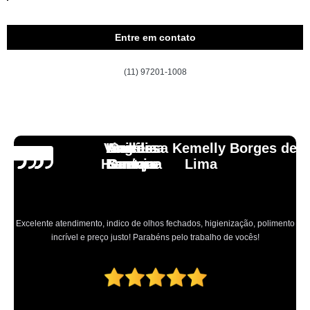
Entre em contato
(11) 97201-1008
Vinicius
Lourdes
Andressa Kemelly Borges de
Angélica
Carlos
Henrique
Laranja
Santoro
Santana
Lima
Excelente atendimento, indico de olhos fechados, higienização, polimento
incrível e preço justo! Parabéns pelo trabalho de vocês!