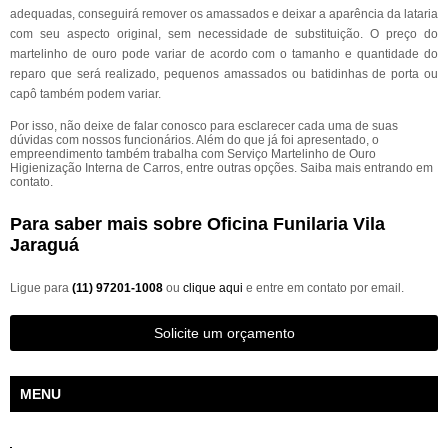
adequadas, conseguirá remover os amassados e deixar a aparência da lataria
com seu aspecto original, sem necessidade de substituição. O preço do
martelinho de ouro pode variar de acordo com o tamanho e quantidade do
reparo que será realizado, pequenos amassados ou batidinhas de porta ou
capô também podem variar.
Por isso, não deixe de falar conosco para esclarecer cada uma de suas
dúvidas com nossos funcionários. Além do que já foi apresentado, o
empreendimento também trabalha com Serviço Martelinho de Ouro
Higienização Interna de Carros, entre outras opções. Saiba mais entrando em
contato.
Para saber mais sobre Oficina Funilaria Vila
Jaraguá
Ligue para
(11) 97201-1008
ou
clique aqui
e entre em contato por email.
Solicite um orçamento
MENU