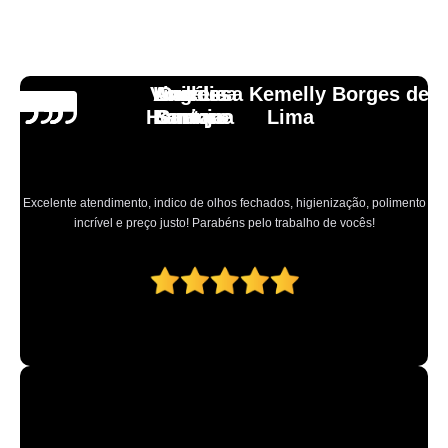
Vinicius
Lourdes
Andressa Kemelly Borges de
Angélica
Carlos
Henrique
Laranja
Santoro
Santana
Lima
Excelente atendimento, indico de olhos fechados, higienização, polimento
incrível e preço justo! Parabéns pelo trabalho de vocês!