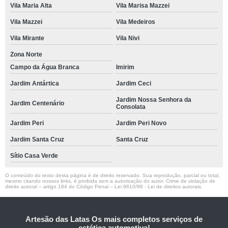
Vila Maria Alta
Vila Marisa Mazzei
Vila Mazzei
Vila Medeiros
Vila Mirante
Vila Nivi
Zona Norte
Campo da Água Branca
Imirim
Jardim Antártica
Jardim Ceci
Jardim Nossa Senhora da
Jardim Centenário
Consolata
Jardim Peri
Jardim Peri Novo
Jardim Santa Cruz
Santa Cruz
Sítio Casa Verde
O conteúdo do texto desta página é de direito reservado. Sua reprodução, parcial ou total,
mesmo citando nossos links, é proibida sem a autorização do autor. Crime de violação de
direito autoral – artigo 184 do Código Penal –
Lei 9610/98 - Lei de direitos autorais
.
Artesão das Latas Os mais completos serviços de
estética automotiva!