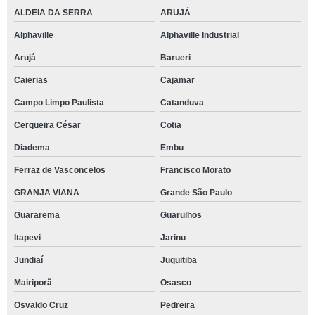
ALDEIA DA SERRA
ARUJÁ
Alphaville
Alphaville Industrial
Arujá
Barueri
Caierias
Cajamar
Campo Limpo Paulista
Catanduva
Cerqueira César
Cotia
Diadema
Embu
Ferraz de Vasconcelos
Francisco Morato
GRANJA VIANA
Grande São Paulo
Guararema
Guarulhos
Itapevi
Jarinu
Jundiaí
Juquitiba
Mairiporã
Osasco
Osvaldo Cruz
Pedreira