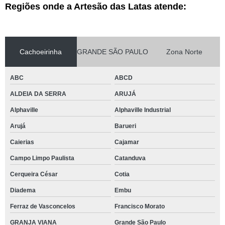
Regiões onde a Artesão das Latas atende:
Cachoeirinha
GRANDE SÃO PAULO
Zona Norte
ABC
ABCD
ALDEIA DA SERRA
ARUJÁ
Alphaville
Alphaville Industrial
Arujá
Barueri
Caierias
Cajamar
Campo Limpo Paulista
Catanduva
Cerqueira César
Cotia
Diadema
Embu
Ferraz de Vasconcelos
Francisco Morato
GRANJA VIANA
Grande São Paulo