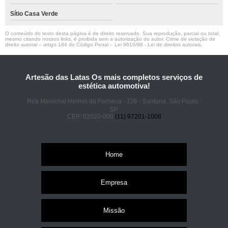
Sítio Casa Verde
O conteúdo do texto desta página é de direito reservado. Sua reprodução, parcial ou total,
mesmo citando nossos links, é proibida sem a autorização do autor. Crime de violação de
direito autoral – artigo 184 do Código Penal –
Lei 9610/98 - Lei de direitos autorais
.
Artesão das Latas Os mais completos serviços de
estética automotiva!
Rua Marechal Hermis da Fonseca - 126 - Santana, São Paulo -
SP
CEP: 02020-000
(11) 97201-1008
Home
Empresa
Missão