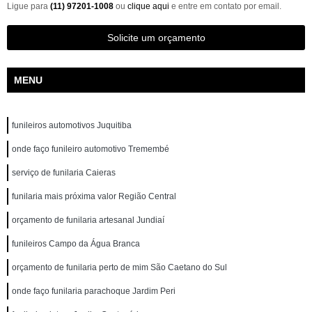
Ligue para
(11) 97201-1008
ou
clique aqui
e entre em contato por email.
Solicite um orçamento
MENU
funileiros automotivos Juquitiba
onde faço funileiro automotivo Tremembé
serviço de funilaria Caieras
funilaria mais próxima valor Região Central
orçamento de funilaria artesanal Jundiaí
funileiros Campo da Água Branca
orçamento de funilaria perto de mim São Caetano do Sul
onde faço funilaria parachoque Jardim Peri