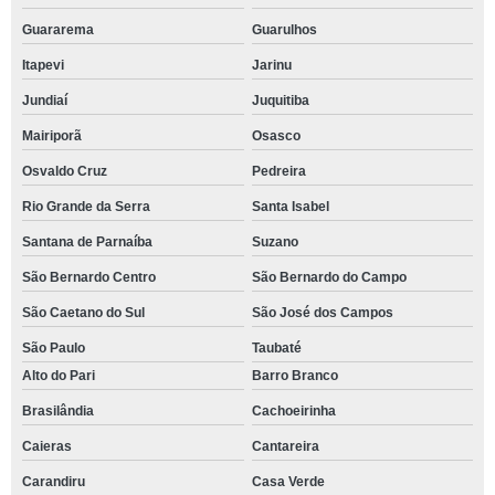
Guararema
Guarulhos
Itapevi
Jarinu
Jundiaí
Juquitiba
Mairiporã
Osasco
Osvaldo Cruz
Pedreira
Rio Grande da Serra
Santa Isabel
Santana de Parnaíba
Suzano
São Bernardo Centro
São Bernardo do Campo
São Caetano do Sul
São José dos Campos
São Paulo
Taubaté
Alto do Pari
Barro Branco
Brasilândia
Cachoeirinha
Caieras
Cantareira
Carandiru
Casa Verde