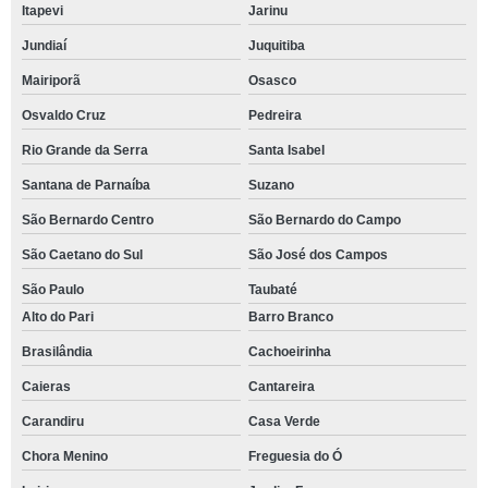
Itapevi
Jarinu
Jundiaí
Juquitiba
Mairiporã
Osasco
Osvaldo Cruz
Pedreira
Rio Grande da Serra
Santa Isabel
Santana de Parnaíba
Suzano
São Bernardo Centro
São Bernardo do Campo
São Caetano do Sul
São José dos Campos
São Paulo
Taubaté
Alto do Pari
Barro Branco
Brasilândia
Cachoeirinha
Caieras
Cantareira
Carandiru
Casa Verde
Chora Menino
Freguesia do Ó