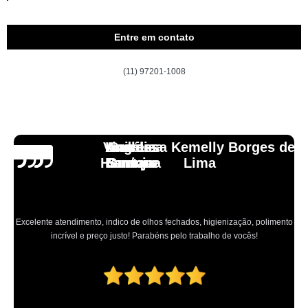
Entre em contato
(11) 97201-1008
Vinicius
Lourdes
Andressa Kemelly Borges de
Angélica
Carlos
Henrique
Laranja
Santoro
Santana
Lima
Excelente atendimento, indico de olhos fechados, higienização, polimento
incrível e preço justo! Parabéns pelo trabalho de vocês!