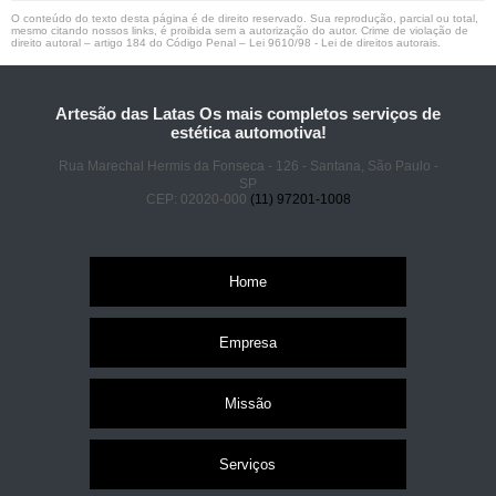
O conteúdo do texto desta página é de direito reservado. Sua reprodução, parcial ou total,
mesmo citando nossos links, é proibida sem a autorização do autor. Crime de violação de
direito autoral – artigo 184 do Código Penal –
Lei 9610/98 - Lei de direitos autorais
.
Artesão das Latas Os mais completos serviços de
estética automotiva!
Rua Marechal Hermis da Fonseca - 126 - Santana, São Paulo -
SP
CEP: 02020-000
(11) 97201-1008
Home
Empresa
Missão
Serviços