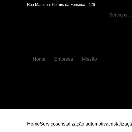
Rua Marechal Hermis da Fonseca - 126
Serviços
Cristalizaçã
automotiva
Faróis
Funilaria
Home
Empresa
Missão
Funilaria e
pintura
Hidratação 
couros
Higienizaçõ
automotiva
Higienizaçõ
automotiva
internas
Home
Serviços
cristalização automotiva
cristalizaç
Lavagens