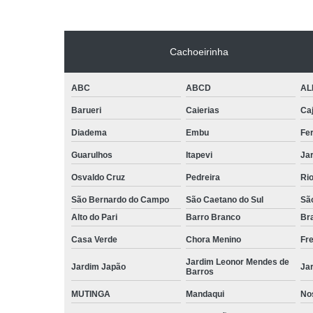
Cachoeirinha
ABC
ABCD
AL
Barueri
Caierias
Ca
Diadema
Embu
Fe
Guarulhos
Itapevi
Jar
Osvaldo Cruz
Pedreira
Ri
São Bernardo do Campo
São Caetano do Sul
Sã
Alto do Pari
Barro Branco
Bra
Casa Verde
Chora Menino
Fr
Jardim Leonor Mendes de
Jardim Japão
Ja
Barros
MUTINGA
Mandaqui
No