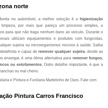
zona norte
Higienização Automotiva Zon
Higienização Completa Autom
ofunda no automóvel, a melhor solução é a
higienização
Higienização de Estofados de Carr
e limpeza, por mais que pareça um processo simples, a
cos para que não traga nenhum dano ao veículo. Durante o
Higienização Automot
sionais utilizam equipamentos e produtos com fungicidas,
Higienização Automotiva Interna Zona 
qualquer sujeira ou microorganismos nocivos à saúde. Saiba
Higienização Interna Carro
detalhista e capaz de
remover qualquer sujeira
, desde as
Higienização Interna de Automóve
s enxergar, é uma ótima alternativa para
remover fungos,
ancos ou estofamentos.
Outro detalhe importante, é que a
Higienização Interna de Veículo
manchas ou mal cheiro.
Lavagem Interna Automotiva
Lavagem Int
ria e Pintura e Funilaria Martelinho de Ouro. Fale com
Lavagem a Seco Carros
Lav
Lavagem a Seco de Carros
Lav
zação Pintura Carros Francisco
Lavagem a Seco de Carros Zona Nor
Lavagem Automotiva a Seco
Lavagem 