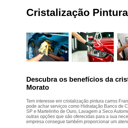
automotivas
seco
Cristalização Pintur
Limpezas
automotiva
Martelinho
de ouro
Martelo de
ouro
Para choqu
Pintura
automotiva
Descubra os benefícios da cris
Polimento
Morato
automotivo
Retrovisore
Tem interesse em cristalização pintura carros Fr
pode achar serviços como Hidratação Banco de C
SP e Martelinho de Ouro, Lavagem a Seco Automo
outras opções que são oferecidas para a sua nece
empresa consegue também proporcionar um atendi