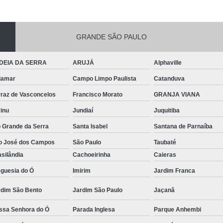
GRANDE SÃO PAULO
DEIA DA SERRA
ARUJÁ
Alphaville
jamar
Campo Limpo Paulista
Catanduva
rraz de Vasconcelos
Francisco Morato
GRANJA VIANA
inu
Jundiaí
Juquitiba
o Grande da Serra
Santa Isabel
Santana de Parnaíba
o José dos Campos
São Paulo
Taubaté
silândia
Cachoeirinha
Caieras
eguesia do Ó
Imirim
Jardim Franca
rdim São Bento
Jardim São Paulo
Jaçanã
ssa Senhora do Ó
Parada Inglesa
Parque Anhembi