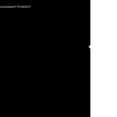
Polimento Espelhamento Automotivo
ualidade!! Perfeito!!!
Polimento Verniz Automotivo
o de Polimento Automotivo
Retrovisor
r de Caminhão
Retrovisor de Carro
trovisor Direito
Retrovisor Esquerdo
Retrovisor Original
Retrovisor Panoramico
or Redondo