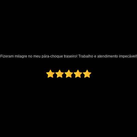
Oficina Martelo de Ouro
Orçamento Mar
Preço Martelinho de Ouro Amassado
Valor Martelinho de Ouro
par
para Choque de Caminhão
para Ch
para Choque Dianteiro Completo
Fizeram milagre no meu pára-choque traseiro! Trabalho e atendimento impecável!
para Choque Lateral
para Choque Novo
para Choque Traseiro Original
Loja de Pintura Automotiva
Micro Pintur
Oficina Pintura Automotiva
Pintura Inter
Pintura Texturizada Automotiva
Reparo Pintura Automotiva
Retoque de Pi
Melhor Polimento Automotivo
Pintura e Polimento Automotivo