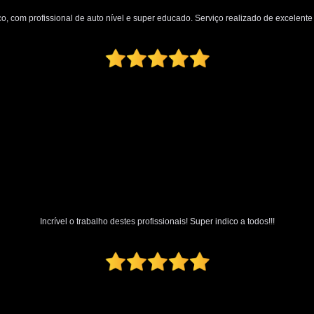
Polimento Automotivo Tira Riscos
o, com profissional de auto nível e super educado. Serviço realizado de excelente q
Polimento Técnico Automotivo
Polimento Vidro Automotivo
Serviç
Retrovisor Articulado
Retroviso
Retrovisor de Dentro do Carro
Re
Retrovisor Interno
Retrovisor Lateral
Retrovis
Incrível o trabalho destes profissionais! Super indico a todos!!!