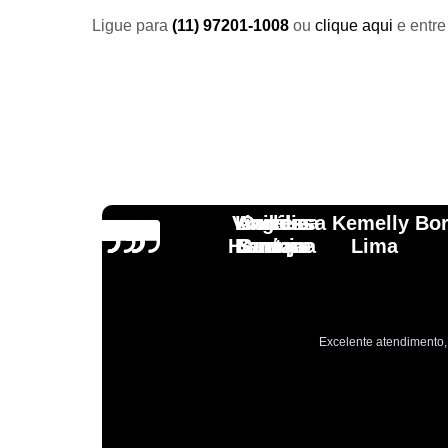
Ligue para
(11) 97201-1008
ou
clique aqui
e entre
Vinicius
Lourdes
Andressa Kemelly Bo
Angélica
Carlos
Henrique
Laranja
Santoro
Santana
Lima
Excelente atendimento, 