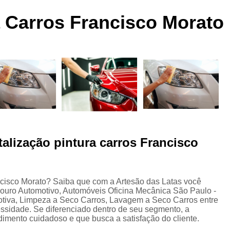
 a
Funilaria e Pintura na Zona Norte
a Carros Francisco Morato
Funilaria e Pintura Preço
Funilaria e Pin
Oficina Funilaria e Pintura
Pequenos Repar
s
Pintura e Funilaria Automotiv
s
Hidratação Banco de Couro Automotivo
Hidratação Couro Automotivo
Hid
Hidratação Couro Automotivo Zona
es
Hidratação do Couro Automotivo
talização pintura carros Francisco
Hidratação em Bancos de Couro
Higienização e Hidra
Limpeza e Hidratação de Couro Au
s
ancisco Morato? Saiba que com a Artesão das Latas você
ouro Automotivo, Automóveis Oficina Mecânica São Paulo -
Higienização Automotiva Bancos
tiva, Limpeza a Seco Carros, Lavagem a Seco Carros entre
ssidade. Se diferenciado dentro de seu segmento, a
Higienização Automotiva Completa
mento cuidadoso e que busca a satisfação do cliente.
Higienização Automotiva Enchent