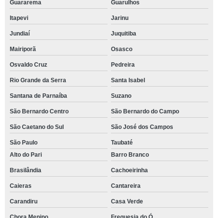
Guararema
Guarulhos
Itapevi
Jarinu
Jundiaí
Juquitiba
Mairiporã
Osasco
Osvaldo Cruz
Pedreira
Rio Grande da Serra
Santa Isabel
Santana de Parnaíba
Suzano
São Bernardo Centro
São Bernardo do Campo
São Caetano do Sul
São José dos Campos
São Paulo
Taubaté
Alto do Pari
Barro Branco
Brasilândia
Cachoeirinha
Caieras
Cantareira
Carandiru
Casa Verde
Chora Menino
Freguesia do Ó