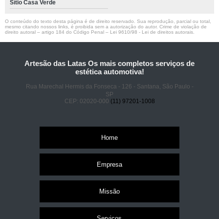
Sítio Casa Verde
O conteúdo do texto desta página é de direito reservado. Sua reprodução, parcial ou total,
mesmo citando nossos links, é proibida sem a autorização do autor. Crime de violação de
direito autoral – artigo 184 do Código Penal –
Lei 9610/98 - Lei de direitos autorais
.
Artesão das Latas Os mais completos serviços de
estética automotiva!
Rua Marechal Hermis da Fonseca - 126 - Santana, São Paulo -
SP
CEP: 02020-000
(11) 97201-1008
Home
Empresa
Missão
Serviços