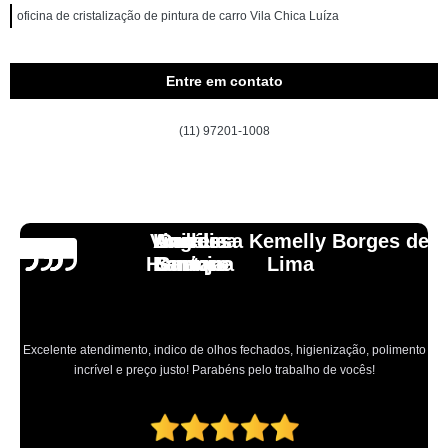
oficina de cristalização de pintura de carro Vila Chica Luíza
Entre em contato
(11) 97201-1008
Vinicius
Lourdes
Andressa Kemelly Borges de
Angélica
Carlos
Henrique
Laranja
Santoro
Santana
Lima
Excelente atendimento, indico de olhos fechados, higienização, polimento
incrível e preço justo! Parabéns pelo trabalho de vocês!