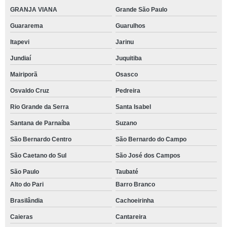
GRANJA VIANA
Grande São Paulo
Guararema
Guarulhos
Itapevi
Jarinu
Jundiaí
Juquitiba
Mairiporã
Osasco
Osvaldo Cruz
Pedreira
Rio Grande da Serra
Santa Isabel
Santana de Parnaíba
Suzano
São Bernardo Centro
São Bernardo do Campo
São Caetano do Sul
São José dos Campos
São Paulo
Taubaté
Alto do Pari
Barro Branco
Brasilândia
Cachoeirinha
Caieras
Cantareira