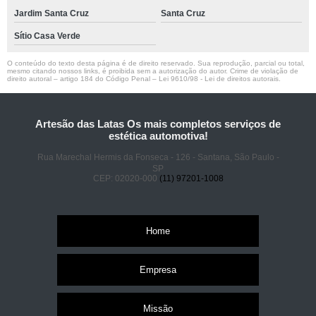
Jardim Santa Cruz
Santa Cruz
Sítio Casa Verde
O conteúdo do texto desta página é de direito reservado. Sua reprodução, parcial ou total,
mesmo citando nossos links, é proibida sem a autorização do autor. Crime de violação de
direito autoral – artigo 184 do Código Penal –
Lei 9610/98 - Lei de direitos autorais
.
Artesão das Latas Os mais completos serviços de
estética automotiva!
Rua Marechal Hermis da Fonseca - 126 - Santana, São Paulo -
SP
CEP: 02020-000
(11) 97201-1008
Home
Empresa
Missão