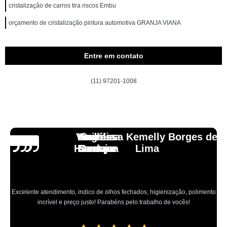
cristalização de carros tira riscos Embu
orçamento de cristalização pintura automotiva GRANJA VIANA
Entre em contato
(11) 97201-1008
Vinicius
Lourdes
Andressa Kemelly Borges de
Angélica
Carlos
Henrique
Laranja
Santoro
Santana
Lima
Excelente atendimento, indico de olhos fechados, higienização, polimento
incrível e preço justo! Parabéns pelo trabalho de vocês!