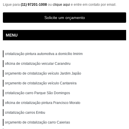
Ligue para
(11) 97201-1008
ou
clique aqui
e entre em contato por email.
Solicite um orçamento
MENU
cristalização pintura automotiva a domicílio Imirim
oficina de cristalização veicular Carandiru
orçamento de cristalização veículo Jardim Japão
orçamento de cristalização veículo Cantareira
cristalização carro Parque São Domingos
oficina de cristalização pintura Francisco Morato
cristalização carros Embu
orçamento de cristalização carro Caierias