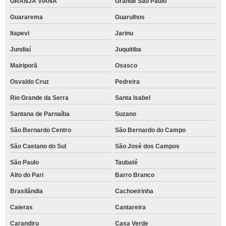
GRANJA VIANA
Grande São Paulo
Guararema
Guarulhos
Itapevi
Jarinu
Jundiaí
Juquitiba
Mairiporã
Osasco
Osvaldo Cruz
Pedreira
Rio Grande da Serra
Santa Isabel
Santana de Parnaíba
Suzano
São Bernardo Centro
São Bernardo do Campo
São Caetano do Sul
São José dos Campos
São Paulo
Taubaté
Alto do Pari
Barro Branco
Brasilândia
Cachoeirinha
Caieras
Cantareira
Carandiru
Casa Verde