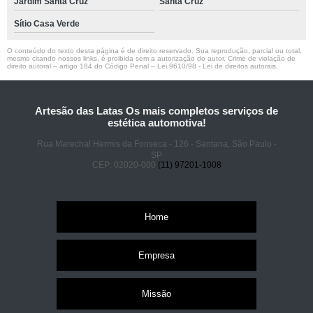
Jardim Santa Cruz
Santa Cruz
Sítio Casa Verde
O conteúdo do texto desta página é de direito reservado. Sua reprodução, parcial ou total,
mesmo citando nossos links, é proibida sem a autorização do autor. Crime de violação de
direito autoral – artigo 184 do Código Penal –
Lei 9610/98 - Lei de direitos autorais
.
Artesão das Latas Os mais completos serviços de
estética automotiva!
Rua Marechal Hermis da Fonseca - 126 - Santana, São Paulo -
SP
CEP: 02020-000
(11) 97201-1008
Home
Empresa
Missão