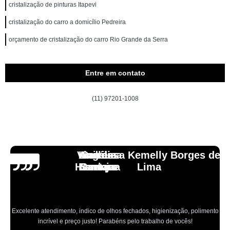
cristalização de pinturas Itapevi
cristalização do carro a domicílio Pedreira
orçamento de cristalização do carro Rio Grande da Serra
Entre em contato
(11) 97201-1008
Vinicius
Lourdes
Andressa Kemelly Borges de
Angélica
Carlos
Henrique
Laranja
Santoro
Santana
Lima
Excelente atendimento, indico de olhos fechados, higienização, polimento
incrível e preço justo! Parabéns pelo trabalho de vocês!