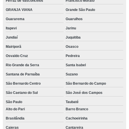
Ferraz de Vasconcelos
Francisco Morato
GRANJA VIANA
Grande São Paulo
Guararema
Guarulhos
Itapevi
Jarinu
Jundiaí
Juquitiba
Mairiporã
Osasco
Osvaldo Cruz
Pedreira
Rio Grande da Serra
Santa Isabel
Santana de Parnaíba
Suzano
São Bernardo Centro
São Bernardo do Campo
São Caetano do Sul
São José dos Campos
São Paulo
Taubaté
Alto do Pari
Barro Branco
Brasilândia
Cachoeirinha
Caieras
Cantareira