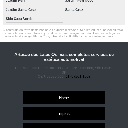
Jardim Peri
Jardim Peri Novo
Jardim Santa Cruz
Santa Cruz
Sítio Casa Verde
O conteúdo do texto desta página é de direito reservado. Sua reprodução, parcial ou total,
mesmo citando nossos links, é proibida sem a autorização do autor. Crime de violação de
direito autoral – artigo 184 do Código Penal –
Lei 9610/98 - Lei de direitos autorais
.
Artesão das Latas Os mais completos serviços de
estética automotiva!
Rua Marechal Hermis da Fonseca - 126 - Santana, São Paulo -
SP
CEP: 02020-000
(11) 97201-1008
Home
Empresa