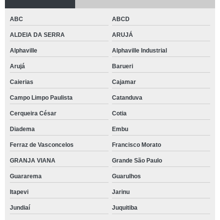
ABC
ABCD
ALDEIA DA SERRA
ARUJÁ
Alphaville
Alphaville Industrial
Arujá
Barueri
Caierias
Cajamar
Campo Limpo Paulista
Catanduva
Cerqueira César
Cotia
Diadema
Embu
Ferraz de Vasconcelos
Francisco Morato
GRANJA VIANA
Grande São Paulo
Guararema
Guarulhos
Itapevi
Jarinu
Jundiaí
Juquitiba