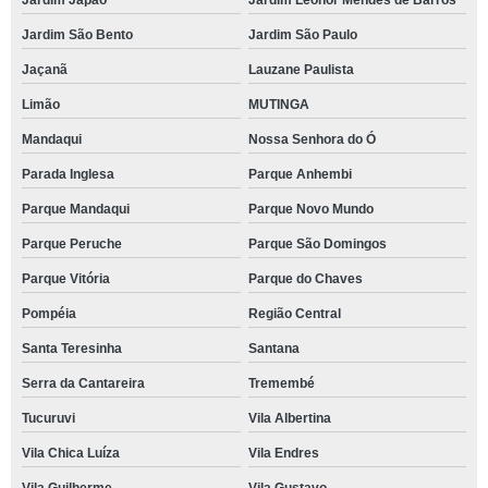
Jardim Japão
Jardim Leonor Mendes de Barros
Jardim São Bento
Jardim São Paulo
Jaçanã
Lauzane Paulista
Limão
MUTINGA
Mandaqui
Nossa Senhora do Ó
Parada Inglesa
Parque Anhembi
Parque Mandaqui
Parque Novo Mundo
Parque Peruche
Parque São Domingos
Parque Vitória
Parque do Chaves
Pompéia
Região Central
Santa Teresinha
Santana
Serra da Cantareira
Tremembé
Tucuruvi
Vila Albertina
Vila Chica Luíza
Vila Endres