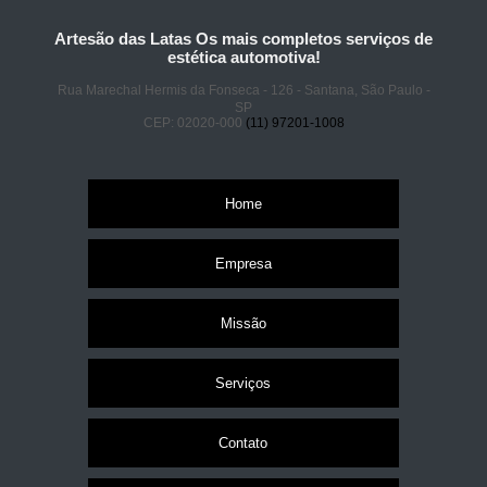
Artesão das Latas Os mais completos serviços de
estética automotiva!
Rua Marechal Hermis da Fonseca - 126 - Santana, São Paulo -
SP
CEP: 02020-000
(11) 97201-1008
Home
Empresa
Missão
Serviços
Contato