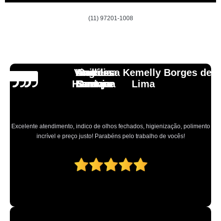
(11) 97201-1008
Vinicius
Lourdes
Andressa Kemelly Borges de
Angélica
Carlos
Henrique
Laranja
Santoro
Santana
Lima
Excelente atendimento, indico de olhos fechados, higienização, polimento
incrível e preço justo! Parabéns pelo trabalho de vocês!