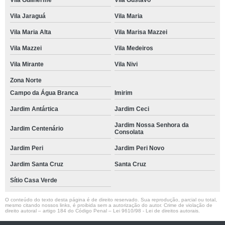
Vila Guilherme
Vila Gustavo
Vila Jaraguá
Vila Maria
Vila Maria Alta
Vila Marisa Mazzei
Vila Mazzei
Vila Medeiros
Vila Mirante
Vila Nivi
Zona Norte
Campo da Água Branca
Imirim
Jardim Antártica
Jardim Ceci
Jardim Nossa Senhora da
Jardim Centenário
Consolata
Jardim Peri
Jardim Peri Novo
Jardim Santa Cruz
Santa Cruz
Sítio Casa Verde
O conteúdo do texto desta página é de direito reservado. Sua reprodução, parcial ou total,
mesmo citando nossos links, é proibida sem a autorização do autor. Crime de violação de
direito autoral – artigo 184 do Código Penal –
Lei 9610/98 - Lei de direitos autorais
.