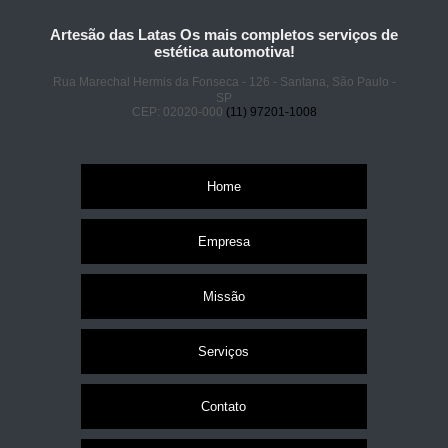
Artesão das Latas Os mais completos serviços de
estética automotiva!
Rua Marechal Hermis da Fonseca - 126 - Santana, São Paulo -
SP
CEP: 02020-000
(11) 97201-1008
Home
Empresa
Missão
Serviços
Contato