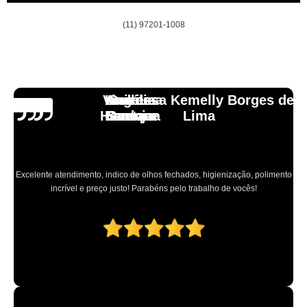
(11) 97201-1008
Vinicius
Lourdes
Andressa Kemelly Borges de
Angélica
Carlos
Henrique
Laranja
Santoro
Santana
Lima
Excelente atendimento, indico de olhos fechados, higienização, polimento
incrível e preço justo! Parabéns pelo trabalho de vocês!