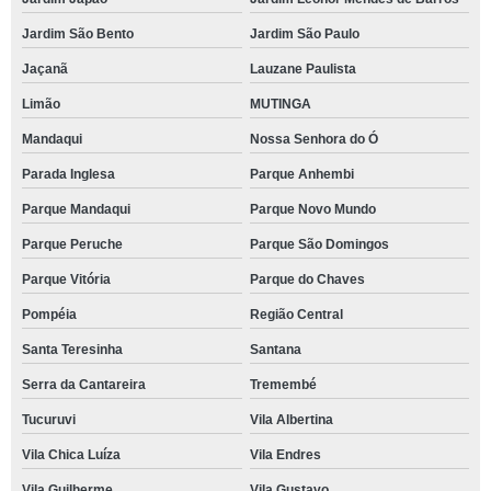
Jardim São Bento
Jardim São Paulo
Jaçanã
Lauzane Paulista
Limão
MUTINGA
Mandaqui
Nossa Senhora do Ó
Parada Inglesa
Parque Anhembi
Parque Mandaqui
Parque Novo Mundo
Parque Peruche
Parque São Domingos
Parque Vitória
Parque do Chaves
Pompéia
Região Central
Santa Teresinha
Santana
Serra da Cantareira
Tremembé
Tucuruvi
Vila Albertina
Vila Chica Luíza
Vila Endres
Vila Guilherme
Vila Gustavo