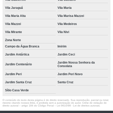
Vila Jaraguá
Vila Maria
Vila Maria Alta
Vila Marisa Mazzei
Vila Mazzei
Vila Medeiros
Vila Mirante
Vila Nivi
Zona Norte
Campo da Água Branca
Imirim
Jardim Antártica
Jardim Ceci
Jardim Nossa Senhora da
Jardim Centenário
Consolata
Jardim Peri
Jardim Peri Novo
Jardim Santa Cruz
Santa Cruz
Sítio Casa Verde
O conteúdo do texto desta página é de direito reservado. Sua reprodução, parcial ou total,
mesmo citando nossos links, é proibida sem a autorização do autor. Crime de violação de
direito autoral – artigo 184 do Código Penal –
Lei 9610/98 - Lei de direitos autorais
.