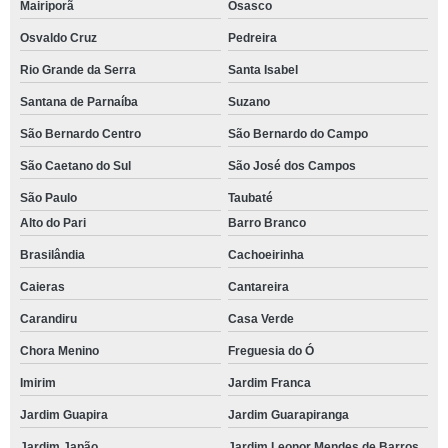
Mairiporã
Osasco
Osvaldo Cruz
Pedreira
Rio Grande da Serra
Santa Isabel
Santana de Parnaíba
Suzano
São Bernardo Centro
São Bernardo do Campo
São Caetano do Sul
São José dos Campos
São Paulo
Taubaté
Alto do Pari
Barro Branco
Brasilândia
Cachoeirinha
Caieras
Cantareira
Carandiru
Casa Verde
Chora Menino
Freguesia do Ó
Imirim
Jardim Franca
Jardim Guapira
Jardim Guarapiranga
Jardim Japão
Jardim Leonor Mendes de Barros