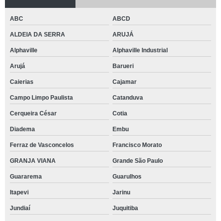
ABC
ABCD
ALDEIA DA SERRA
ARUJÁ
Alphaville
Alphaville Industrial
Arujá
Barueri
Caierias
Cajamar
Campo Limpo Paulista
Catanduva
Cerqueira César
Cotia
Diadema
Embu
Ferraz de Vasconcelos
Francisco Morato
GRANJA VIANA
Grande São Paulo
Guararema
Guarulhos
Itapevi
Jarinu
Jundiaí
Juquitiba